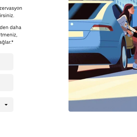
zervasyon
rsiniz.
rden daha
etmeniz,
ağlar.*