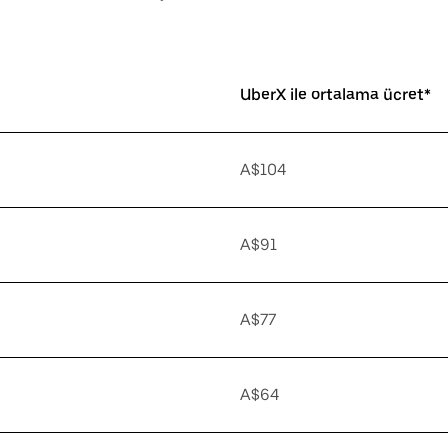
UberX ile ortalama ücret*
A$104
A$91
A$77
A$64