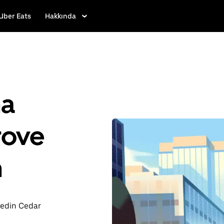
Uber Eats
Hakkında
ha
rove
n
şfedin Cedar