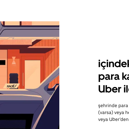
içinde
para k
Uber i
şehrinde para 
(varsa) veya he
veya Uber’den 