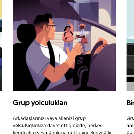
Grup yolculukları
Bi
Arkadaşlarınızı veya ailenizi grup
Gru
yolculuğunuza davet ettiğinizde, herkes
anl
kendi alım veya bırakma noktasını ekleyebilir.
bul