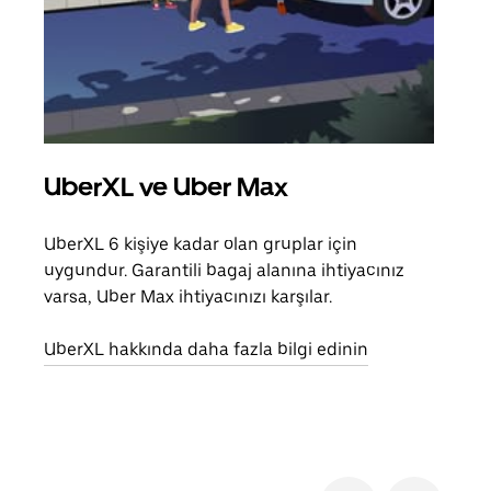
UberXL ve Uber Max
Gru
UberXL 6 kişiye kadar olan gruplar için
Arkad
uygundur. Garantili bagaj alanına ihtiyacınız
yolc
varsa, Uber Max ihtiyacınızı karşılar.
alım 
UberXL hakkında daha fazla bilgi edinin
Grup
edin