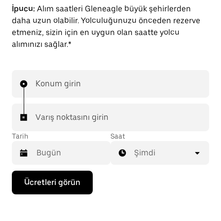
İpucu:
Alım saatleri Gleneagle büyük şehirlerden
daha uzun olabilir. Yolculuğunuzu önceden rezerve
etmeniz, sizin için en uygun olan saatte yolcu
alımınızı sağlar.*
Konum girin
Varış noktasını girin
Tarih
Saat
Şimdi
Takvimle
Ücretleri görün
etkileşime
geçmek
ve
bir