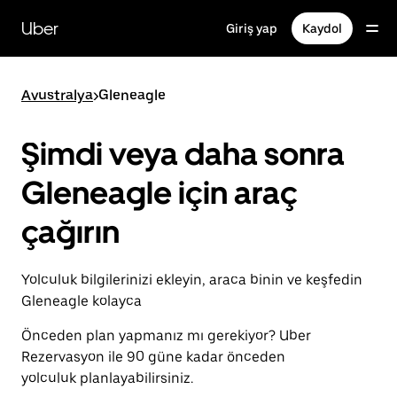
Ana
içeriğe
Uber
Giriş yap
Kaydol
gidin
Avustralya
>
Gleneagle
Şimdi veya daha sonra
Gleneagle için araç
çağırın
Yolculuk bilgilerinizi ekleyin, araca binin ve keşfedin
Gleneagle kolayca
Önceden plan yapmanız mı gerekiyor? Uber
Rezervasyon ile 90 güne kadar önceden
yolculuk planlayabilirsiniz.