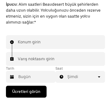
İpucu:
Alım saatleri Beaudesert büyük şehirlerden
daha uzun olabilir. Yolculuğunuzu önceden rezerve
etmeniz, sizin için en uygun olan saatte yolcu
alımınızı sağlar.*
Konum girin
Varış noktasını girin
Tarih
Saat
Şimdi
Takvimle
Ücretleri görün
etkileşime
geçmek
ve
bir