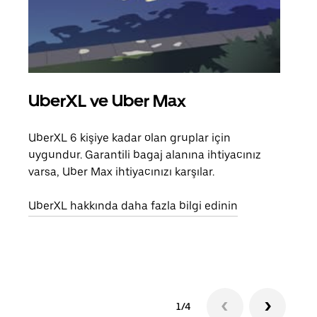
UberXL ve Uber Max
Gru
UberXL 6 kişiye kadar olan gruplar için
Arkad
uygundur. Garantili bagaj alanına ihtiyacınız
yolc
varsa, Uber Max ihtiyacınızı karşılar.
alım 
UberXL hakkında daha fazla bilgi edinin
Grup
edin
1/4