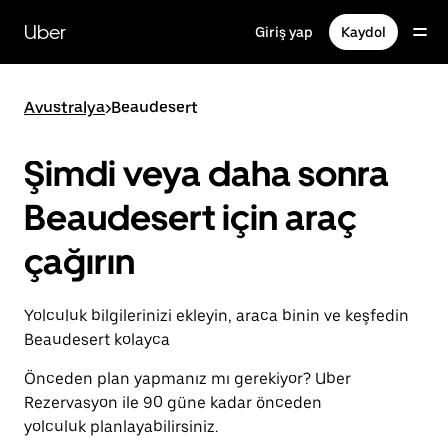
Ana
içeriğe
Uber
Giriş yap
Kaydol
gidin
Avustralya
>
Beaudesert
Şimdi veya daha sonra
Beaudesert için araç
çağırın
Yolculuk bilgilerinizi ekleyin, araca binin ve keşfedin
Beaudesert kolayca
Önceden plan yapmanız mı gerekiyor? Uber
Rezervasyon ile 90 güne kadar önceden
yolculuk planlayabilirsiniz.