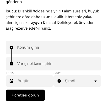
gönderin.
İpucu:
Bushkill bölgesinde yolcu alım süreleri, büyük
şehirlere göre daha uzun olabilir. İsterseniz yolcu
alımı için size uygun bir saat belirleyerek önceden
araç rezerve edebilirsiniz.
Konum girin
Varış noktasını girin
Tarih
Saat
Şimdi
Takvimle
Ücretleri görün
etkileşime
geçmek
ve