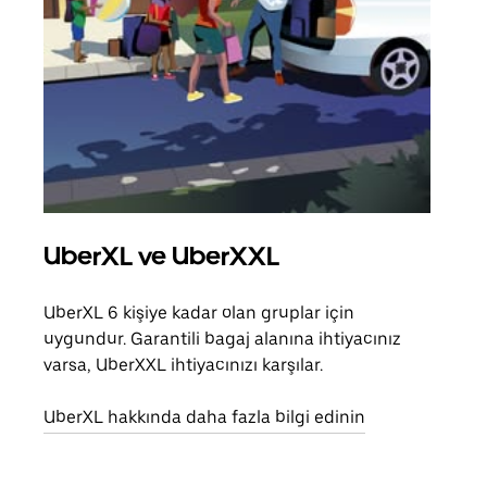
UberXL ve UberXXL
Gru
UberXL 6 kişiye kadar olan gruplar için
Arkad
uygundur. Garantili bagaj alanına ihtiyacınız
yolc
varsa, UberXXL ihtiyacınızı karşılar.
alım 
UberXL hakkında daha fazla bilgi edinin
Grup
edin