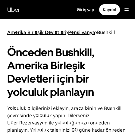
Ana
içeriğe
Uber
Giriş yap
Kaydol
gidin
Amerika Birleşik Devletleri
>
Pensilvanya
>
Bushkill
Önceden Bushkill,
Amerika Birleşik
Devletleri için bir
yolculuk planlayın
Yolculuk bilgilerinizi ekleyin, araca binin ve Bushkill
çevresinde yolculuk yapın. Dilerseniz
Uber Rezervasyon ile yolculuğunuzu önceden
planlayın. Yolculuk talebinizi 90 güne kadar önceden