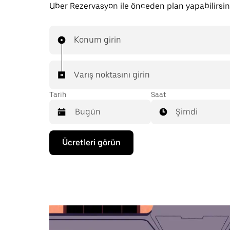
Uber Rezervasyon ile önceden plan yapabilirsin
Konum girin
Varış noktasını girin
Tarih
Saat
Şimdi
Takvimle
Ücretleri görün
etkileşime
geçmek
ve
bir
tarih
seçmek
için
aşağı
ok
tuşuna