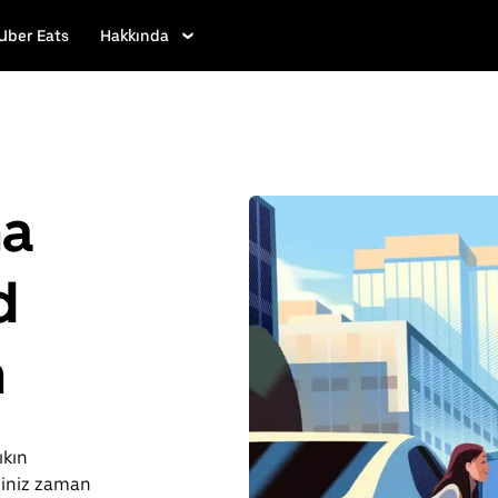
Uber Eats
Hakkında
ha
d
n
ıkın
ğiniz zaman