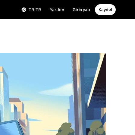
TR-TR
Yardım
Giriş yap
Kaydol