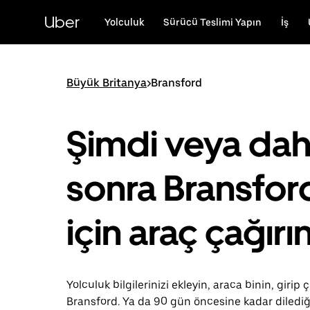
Ana
içeriğe
Uber
Yolculuk
Sürücü Teslimi Yapın
İş
gidin
Büyük Britanya
>
Bransford
Şimdi veya da
sonra Bransfor
için araç çağırı
Yolculuk bilgilerinizi ekleyin, araca binin, girip ç
Bransford. Ya da 90 gün öncesine kadar diledi