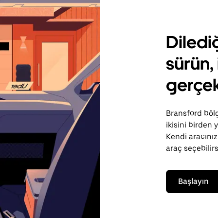
Diledi
sürün, 
gerçek
Bransford bölg
ikisini birden
Kendi aracınızı
araç seçebilirs
Başlayın