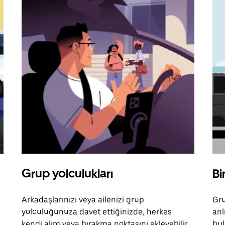
Grup yolculukları
Bi
Arkadaşlarınızı veya ailenizi grup
Gru
yolculuğunuza davet ettiğinizde, herkes
anl
kendi alım veya bırakma noktasını ekleyebilir.
bul