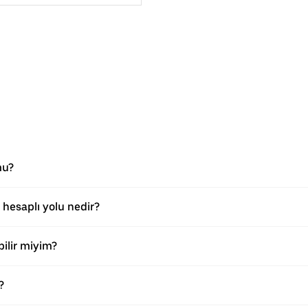
mu?
hesaplı yolu nedir?
ilir miyim?
?