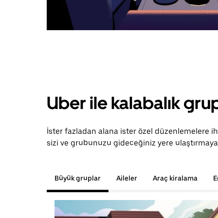
Uber ile kalabalık grup
İster fazladan alana ister özel düzenlemelere i
sizi ve grubunuzu gideceğiniz yere ulaştırmaya 
Büyük gruplar
Aileler
Araç kiralama
E