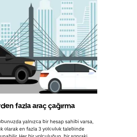
rden fazla araç çağırma
Uber Shu
bunuzda yalnızca bir hesap sahibi varsa,
Uber Shuttle
ık olarak en fazla 3 yolculuk talebinde
güzergahları
unabilir. Her bir yolculuğun, bir sonraki
için mevcutt