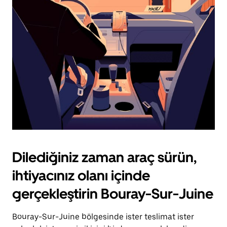
için
escape
tuşuna
basın.
Dilediğiniz zaman araç sürün,
ihtiyacınız olanı içinde
gerçekleştirin Bouray-Sur-Juine
Bouray-Sur-Juine bölgesinde ister teslimat ister