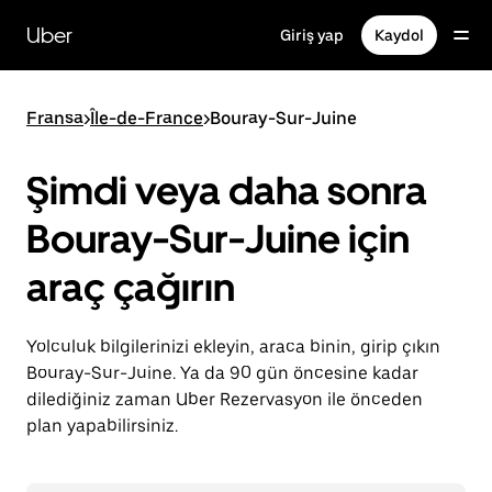
Ana
içeriğe
Uber
Giriş yap
Kaydol
gidin
Fransa
>
Île-de-France
>
Bouray-Sur-Juine
Şimdi veya daha sonra
Bouray-Sur-Juine için
araç çağırın
Yolculuk bilgilerinizi ekleyin, araca binin, girip çıkın
Bouray-Sur-Juine. Ya da 90 gün öncesine kadar
dilediğiniz zaman Uber Rezervasyon ile önceden
plan yapabilirsiniz.