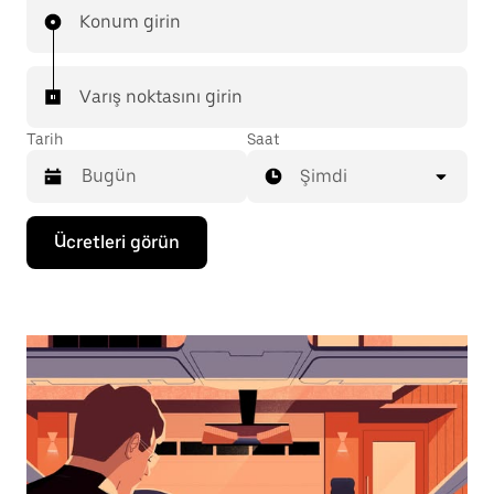
Konum girin
Varış noktasını girin
Tarih
Saat
Şimdi
Takvimle
Ücretleri görün
etkileşime
geçmek
ve
bir
tarih
seçmek
için
aşağı
ok
tuşuna
basın.
Takvimi
kapatmak