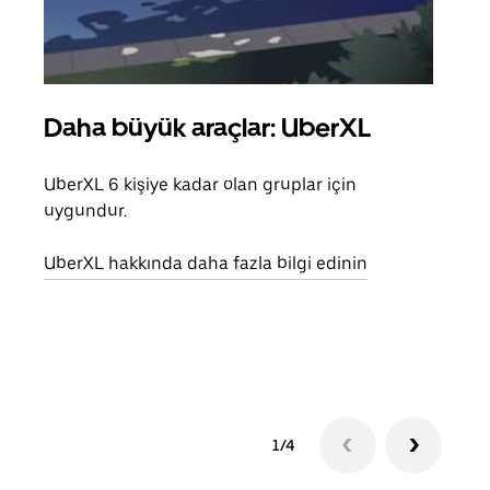
Daha büyük araçlar: UberXL
Gru
UberXL 6 kişiye kadar olan gruplar için
Arkad
uygundur.
yolc
alım 
UberXL hakkında daha fazla bilgi edinin
Grup
edin
1/4