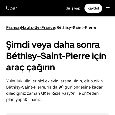
Ana
içeriğe
Uber
Giriş yap
Kaydol
gidin
Fransa
>
Hauts-de-France
>
Béthisy-Saint-Pierre
Şimdi veya daha sonra
Béthisy-Saint-Pierre için
araç çağırın
Yolculuk bilgilerinizi ekleyin, araca binin, girip çıkın
Béthisy-Saint-Pierre. Ya da 90 gün öncesine kadar
dilediğiniz zaman Uber Rezervasyon ile önceden
plan yapabilirsiniz.