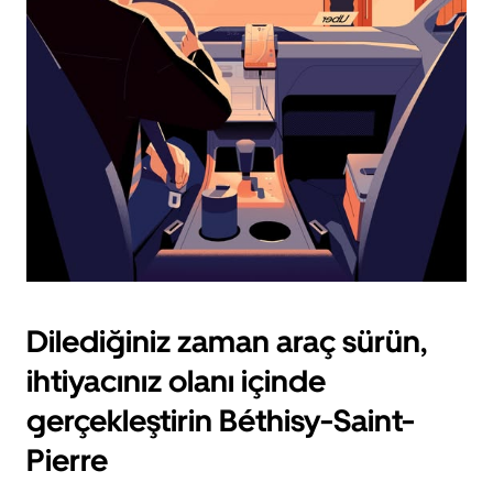
için
escape
tuşuna
basın.
Dilediğiniz zaman araç sürün,
ihtiyacınız olanı içinde
gerçekleştirin Béthisy-Saint-
Pierre