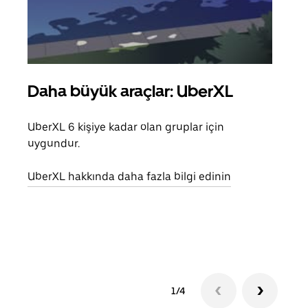
Daha büyük araçlar: UberXL
Gru
UberXL 6 kişiye kadar olan gruplar için
Arkad
uygundur.
yolc
alım 
UberXL hakkında daha fazla bilgi edinin
Grup
edin
1/4