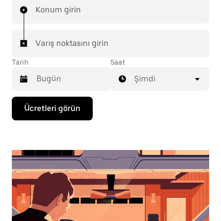
Konum girin
Varış noktasını girin
Tarih
Saat
Şimdi
Takvimle
Ücretleri görün
etkileşime
geçmek
ve
bir
tarih
seçmek
için
aşağı
ok
tuşuna
basın.
Takvimi
kapatmak