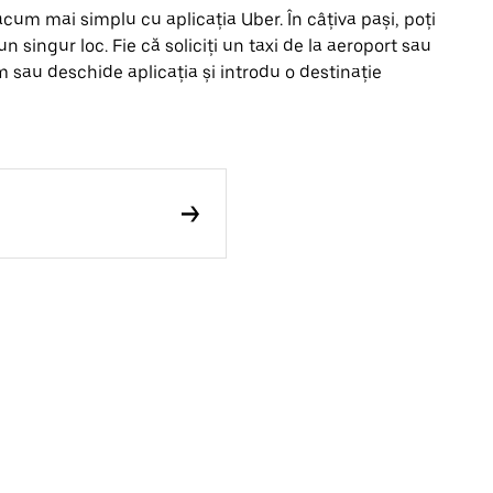
acum mai simplu cu aplicația Uber. În câțiva pași, poți
-un singur loc. Fie că soliciți un taxi de la aeroport sau
m sau deschide aplicația și introdu o destinație