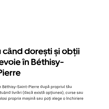
când dorești și obții
nevoie în Béthisy-
Pierre
n Béthisy-Saint-Pierre după propriul tău
uând livrări (dacă există opțiunea), curse sau
olosi propria mașină sau poți alege o închiriere