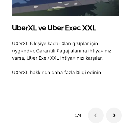
UberXL ve Uber Exec XXL
Gru
UberXL 6 kişiye kadar olan gruplar için
Arkad
uygundur. Garantili bagaj alanına ihtiyacınız
yolc
varsa, Uber Exec XXL ihtiyacınızı karşılar.
alım 
UberXL hakkında daha fazla bilgi edinin
Grup
edin
1/4