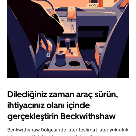
için
escape
tuşuna
basın.
Dilediğiniz zaman araç sürün,
ihtiyacınız olanı içinde
gerçekleştirin Beckwithshaw
Beckwithshaw bölgesinde ister teslimat ister yolculuk