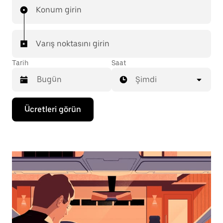
Konum girin
Varış noktasını girin
Tarih
Saat
Şimdi
Takvimle
Ücretleri görün
etkileşime
geçmek
ve
bir
tarih
seçmek
için
aşağı
ok
tuşuna
basın.
Takvimi
kapatmak