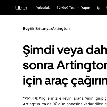
Ana
içeriğe
Uber
Yolculuk
Sürücü Teslimi Yapın
İş
gidin
Büyük Britanya
>
Artington
Şimdi veya da
sonra Artingto
için araç çağırı
Yolculuk bilgilerinizi ekleyin, araca binin, girip ç
Artington. Ya da 90 gün öncesine kadar diledi