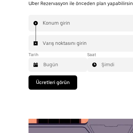
Uber Rezervasyon ile önceden plan yapabilirsin
Konum girin
Varış noktasını girin
Tarih
Saat
Şimdi
Takvimle
Ücretleri görün
etkileşime
geçmek
ve
bir
tarih
seçmek
için
aşağı
ok
tuşuna