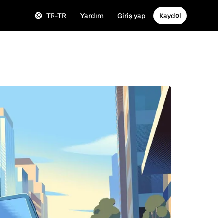
TR-TR
Yardım
Giriş yap
Kaydol