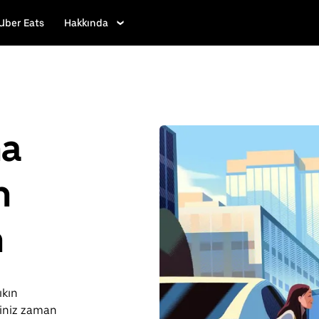
Uber Eats
Hakkında
ha
n
n
ıkın
ğiniz zaman