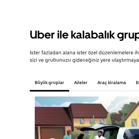
Uber ile kalabalık grup
İster fazladan alana ister özel düzenlemelere i
sizi ve grubunuzu gideceğiniz yere ulaştırmaya 
Büyük gruplar
Aileler
Araç kiralama
E