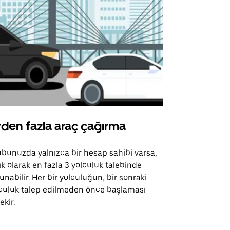
rden fazla araç çağırma
Uber Shu
bunuzda yalnızca bir hesap sahibi varsa,
Uber Shuttle
ık olarak en fazla 3 yolculuk talebinde
güzergahları
unabilir. Her bir yolculuğun, bir sonraki
için mevcutt
culuk talep edilmeden önce başlaması
ekir.
Servis müsai