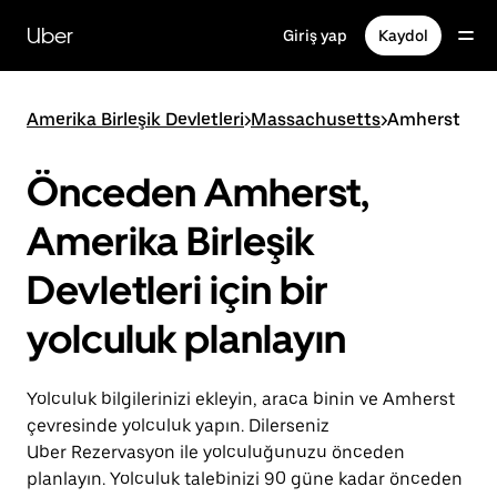
Ana
içeriğe
Uber
Giriş yap
Kaydol
gidin
Amerika Birleşik Devletleri
>
Massachusetts
>
Amherst
Önceden Amherst,
Amerika Birleşik
Devletleri için bir
yolculuk planlayın
Yolculuk bilgilerinizi ekleyin, araca binin ve Amherst
çevresinde yolculuk yapın. Dilerseniz
Uber Rezervasyon ile yolculuğunuzu önceden
planlayın. Yolculuk talebinizi 90 güne kadar önceden