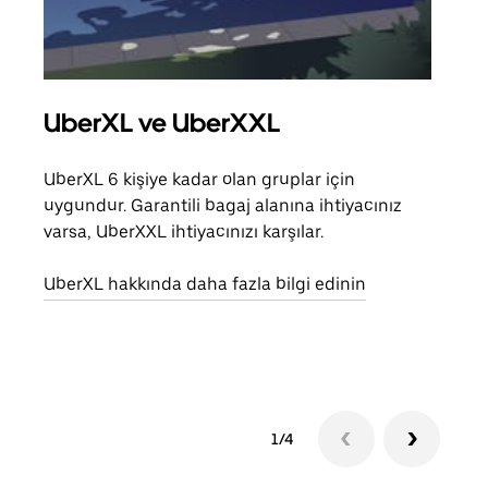
UberXL ve UberXXL
Gru
UberXL 6 kişiye kadar olan gruplar için
Arkad
uygundur. Garantili bagaj alanına ihtiyacınız
yolc
varsa, UberXXL ihtiyacınızı karşılar.
alım 
UberXL hakkında daha fazla bilgi edinin
Grup
edin
1/4