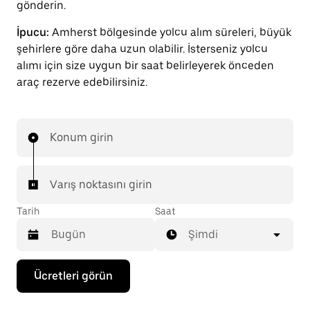
gönderin.
İpucu:
Amherst bölgesinde yolcu alım süreleri, büyük
şehirlere göre daha uzun olabilir. İsterseniz yolcu
alımı için size uygun bir saat belirleyerek önceden
araç rezerve edebilirsiniz.
Konum girin
Varış noktasını girin
Tarih
Saat
Şimdi
Takvimle
Ücretleri görün
etkileşime
geçmek
ve