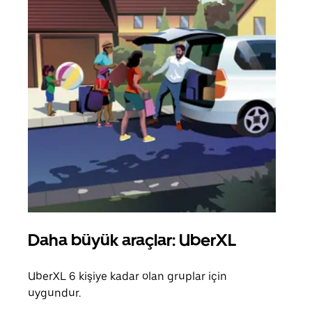
Daha büyük araçlar: UberXL
Gru
UberXL 6 kişiye kadar olan gruplar için
Arkad
uygundur.
yolc
alım 