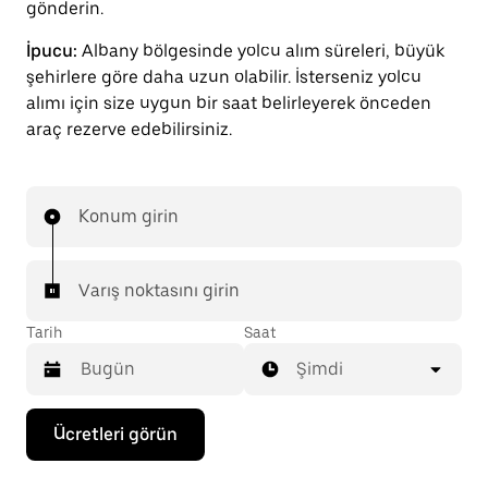
gönderin.
İpucu:
Albany bölgesinde yolcu alım süreleri, büyük
şehirlere göre daha uzun olabilir. İsterseniz yolcu
alımı için size uygun bir saat belirleyerek önceden
araç rezerve edebilirsiniz.
Konum girin
Varış noktasını girin
Tarih
Saat
Şimdi
Takvimle
Ücretleri görün
etkileşime
geçmek
ve