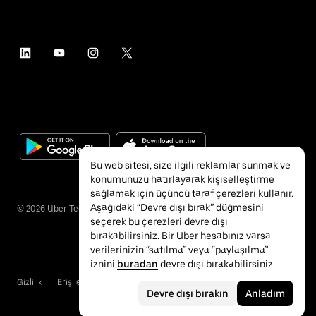
Bu web sitesi, size ilgili reklamlar sunmak ve
konumunuzu hatırlayarak kişiselleştirme
sağlamak için üçüncü taraf çerezleri kullanır.
Aşağıdaki “Devre dışı bırak” düğmesini
©
2026
Uber Technologies Inc.
seçerek bu çerezleri devre dışı
bırakabilirsiniz. Bir Uber hesabınız varsa
verilerinizin “satılma” veya “paylaşılma”
iznini
buradan
devre dışı bırakabilirsiniz.
Gizlilik
Erişilebilirlik
Hükümler ve Koşullar
Devre dışı bırakın
Anladım