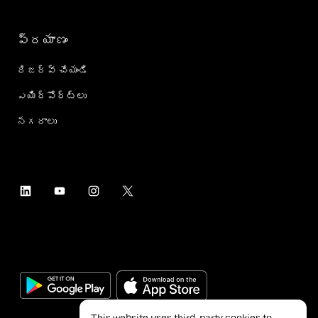
ప్రయాణం
రిజర్వ్ చేయండి
ఎయిర్؜పోర్ట్؜లు
నగరాలు