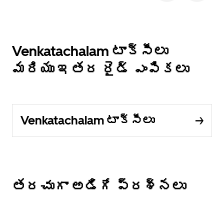
Venkatachalam టాక్సీలు
మరియు ఇతర రైడ్ ఎంపికలు
Venkatachalam టాక్సీలు
తరచుగా అడిగే ప్రశ్నలు