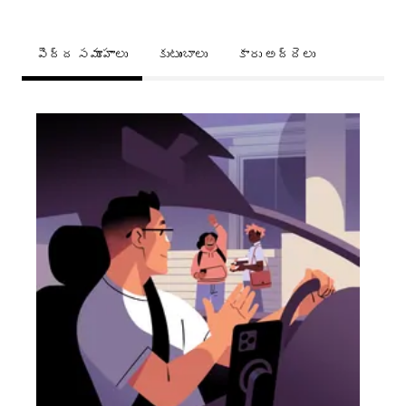
పెద్ద సమూహాలు
కుటుంబాలు
కారు అద్దెలు