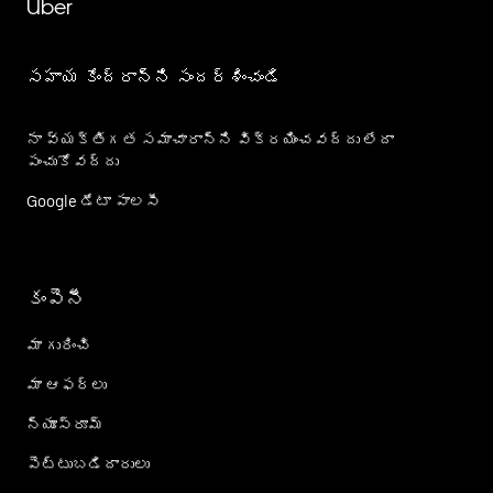
Uber
సహాయ కేంద్రాన్ని సందర్శించండి
నా వ్యక్తిగత సమాచారాన్ని విక్రయించవద్దు లేదా
పంచుకోవద్దు
Google డేటా పాలసీ
కంపెనీ
మా గురించి
మా ఆఫర్లు
న్యూస్‌రూమ్
పెట్టుబడిదారులు