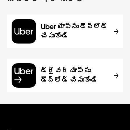
Uber యాప్‌ను డౌన్‌లోడ్
చేసుకోండి
డ్రైవర్ యాప్‌ను
డౌన్‌లోడ్ చేసుకోండి