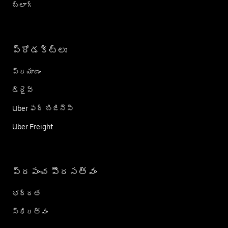
బ్లాగ్
ప్రోడక్ట్؜లు
ప్రయాణం
డ్రైవ్
Uber ఫర్ బిజినెస్
Uber Freight
ప్రపంచ పౌరసత్వం
భద్రత
స్థిరత్వం