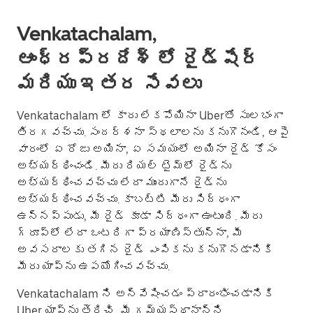
Venkatachalam,
ఆంధ్రప్రదేశ్ లో రైడ్‌షేర్
మరియు ఇతర సేవలు
Venkatachalam లో కారు లేకపోయినా Uberతో సులభంగా
తిరగవచ్చు. సందర్శనా స్థలాలను కనుగొనండి, ఆపై
వారంలో ఏ రోజు అయినా, ఏ సమయంలో అయినా రైడ్ కోసం
అభ్యర్థించండి. మీరు రియల్ టైమ్‌లో రైడ్‌ను
అభ్యర్థించవచ్చు లేదా ముందుగానే రైడ్‌ను
అభ్యర్థించవచ్చు. కాబట్టి మీరు సిద్ధంగా
ఉన్నప్పుడు, మీ రైడ్ కూడా సిద్ధంగా ఉంటుంది. మీరు
గ్రూప్؜లో లేదా ఒంటరిగా ప్రయాణిస్తున్నా, మీ
అవసరాలకు తగిన రైడ్ ఎంపికను కనుగొనడానికి
మీరు యాప్‌ను ఉపయోగించవచ్చు.
Venkatachalam ని అన్వేషించడం ప్రారంభించడానికి
Uber యాప్‌ను తెరిచి, మీ గమ్యస్థానాన్ని