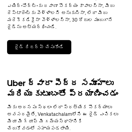
ఎయిర్•పోర్ట్•కు రవాణా సౌకర్యం కావాలన్నా, మీరు
రెస్టారెంట్‌కు వెళ్ళాలని అనుకున్నా, లేదా మీరు
మరెక్కడికైనా వెళ్ళాలన్నా, 30 రోజుల ముందుగానే
రైడ్‌ను అభ్యర్థించండి.
రైడ్ రిజర్వ్ చేసుకోండి
Uber ద్వారా పెద్ద సమూహాలు
మరియు కుటుంబంతో ప్రయాణించడం
మీకు అదనపు స్థలం లేదా ప్రత్యేక సౌకర్యాలు
అవసరమైతే, Venkatachalamలోని ఈ రైడ్ ఎంపికలు
మీరూ మీ గ్రూప్ మీ గమ్యస్థానానికి
చేరుకోవడంలో సహాయపడతాయి.