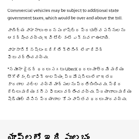
Commercial vehicles may be subject to additional state
government taxes, which would be over and above the toll.
వాణిజ్య వాహనాలు అదనపు రాష్ట్ర ప్రభుత్వ పన్నులను
ఆకర్షించవచ్చు, ఇవి టోల్ కంటే ఎక్కువగా ఉంటాయి.
వాహనానికి నష్టం జరిగితే క్లీనింగ్ లేదా రిపేర్
ఫీజు వర్తించవచ్చు.
*నమూనా రైడర్ ధరలు సగటు UberX ధరలు మాత్రమే మరియు
భౌగోళికం, ట్రాఫిక్ ఆలస్యం, ప్రమోషన్లు లేదా ఇతర
కారణాల వల్ల వచ్చే మార్పులను ప్రతిబింబించవు. స్థిర
రేట్లు మరియు కనీస ఫీజులు వర్తించవచ్చు. ప్రయాణాలు మరియు
షెడ్యూల్ చేసిన ప్రయాణాల కోసం వాస్తవ ధరలు మారవచ్చు.
యాప్‌లలో ఇది సులభం