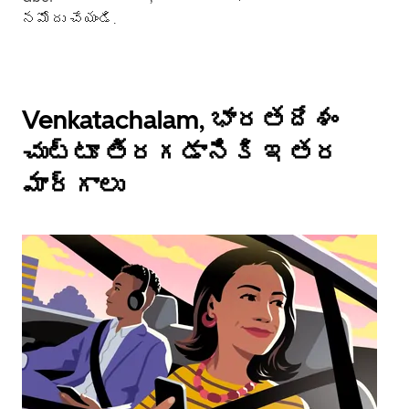
నమోదు చేయండి.
Venkatachalam, భారతదేశం
చుట్టూ తిరగడానికి ఇతర
మార్గాలు