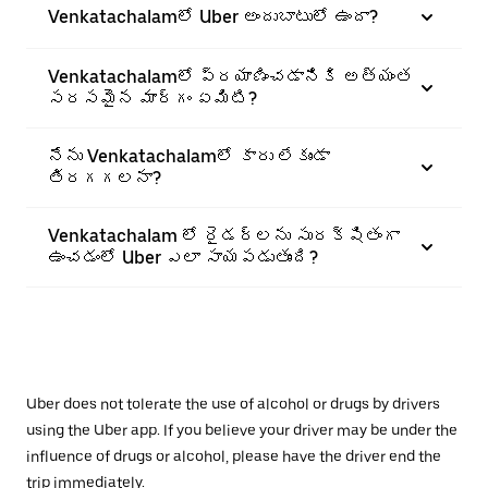
Venkatachalamలో Uber అందుబాటులో ఉందా?
Venkatachalamలో ప్రయాణించడానికి అత్యంత
సరసమైన మార్గం ఏమిటి?
నేను Venkatachalamలో కారు లేకుండా
తిరగగలనా?
Venkatachalam లో రైడర్‌లను సురక్షితంగా
ఉంచడంలో Uber ఎలా సాయపడుతుంది?
Uber does not tolerate the use of alcohol or drugs by drivers
using the Uber app. If you believe your driver may be under the
influence of drugs or alcohol, please have the driver end the
trip immediately.