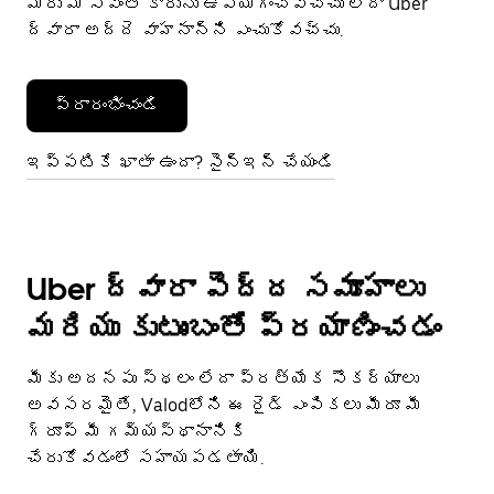
మీరు మీ స్వంత కారును ఉపయోగించవచ్చు లేదా Uber
ద్వారా అద్దె వాహనాన్ని ఎంచుకోవచ్చు.
ప్రారంభించండి
ఇప్పటికే ఖాతా ఉందా? సైన్ఇన్ చేయండి
Uber ద్వారా పెద్ద సమూహాలు
మరియు కుటుంబంతో ప్రయాణించడం
మీకు అదనపు స్థలం లేదా ప్రత్యేక సౌకర్యాలు
అవసరమైతే, Valodలోని ఈ రైడ్ ఎంపికలు మీరూ మీ
గ్రూప్ మీ గమ్యస్థానానికి
చేరుకోవడంలో సహాయపడతాయి.