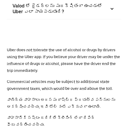
Valod లో రైడర్‌లను సురక్షితంగా ఉంచడంలో
Uber ఎలా సాయపడుతుంది?
Uber does not tolerate the use of alcohol or drugs by drivers
using the Uber app. If you believe your driver may be under the
influence of drugs or alcohol, please have the driver end the
trip immediately.
Commercial vehicles may be subject to additional state
government taxes, which would be over and above the toll.
వాణిజ్య వాహనాలు అదనపు రాష్ట్ర ప్రభుత్వ పన్నులను
ఆకర్షించవచ్చు, ఇవి టోల్ కంటే ఎక్కువగా ఉంటాయి.
వాహనానికి నష్టం జరిగితే క్లీనింగ్ లేదా రిపేర్
ఫీజు వర్తించవచ్చు.