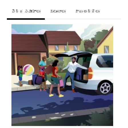
పెద్ద సమూహాలు
కుటుంబాలు
కారు అద్దెలు