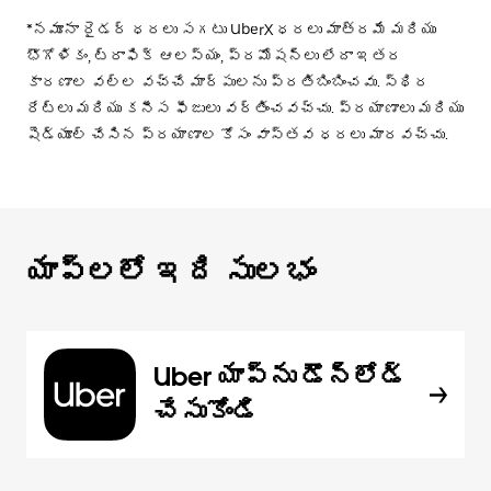
*నమూనా రైడర్ ధరలు సగటు UberX ధరలు మాత్రమే మరియు
భౌగోళికం, ట్రాఫిక్ ఆలస్యం, ప్రమోషన్లు లేదా ఇతర
కారణాల వల్ల వచ్చే మార్పులను ప్రతిబింబించవు. స్థిర
రేట్లు మరియు కనీస ఫీజులు వర్తించవచ్చు. ప్రయాణాలు మరియు
షెడ్యూల్ చేసిన ప్రయాణాల కోసం వాస్తవ ధరలు మారవచ్చు.
యాప్‌లలో ఇది సులభం
Uber యాప్‌ను డౌన్‌లోడ్
చేసుకోండి