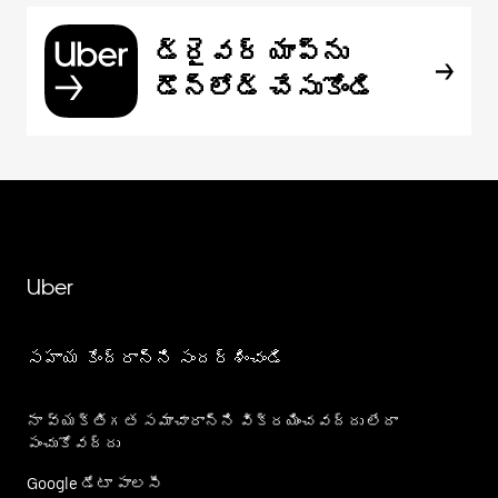
డ్రైవర్ యాప్‌ను
డౌన్‌లోడ్ చేసుకోండి
Uber
సహాయ కేంద్రాన్ని సందర్శించండి
నా వ్యక్తిగత సమాచారాన్ని విక్రయించవద్దు లేదా
పంచుకోవద్దు
Google డేటా పాలసీ