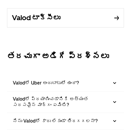
Valod టాక్సీలు
తరచుగా అడిగే ప్రశ్నలు
Valodలో Uber అందుబాటులో ఉందా?
Valodలో ప్రయాణించడానికి అత్యంత
సరసమైన మార్గం ఏమిటి?
నేను Valodలో కారు లేకుండా తిరగగలనా?