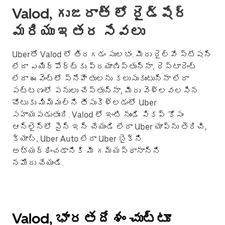
Valod, గుజరాత్ లో రైడ్‌షేర్
మరియు ఇతర సేవలు
Uberతో Valod లో తిరగడం సులభం. మీరు రైల్వే స్టేషన్
లేదా ఎయిర్‌పోర్ట్‌కు ప్రయాణిస్తున్నా, రెస్టారెంట్
లేదా ఈవెంట్లో స్నేహితులను కలుసుకుంటున్నా లేదా
పట్టణంలో పనులు చేస్తున్నా, మీరు వెళ్లవలసిన
చోటుకు మిమ్మల్ని తీసుకెళ్లడంలో Uber
సహాయపడుతుంది. Valod లో ఇంటి నుండి పికప్ కోసం
ఆన్‌లైన్‌లో సైన్ ఇన్ చేయండి లేదా Uber యాప్‌ను తెరిచి,
క్యాబ్, Uber Auto లేదా Uber బైక్‌ని
అభ్యర్థించడానికి మీ గమ్యస్థానాన్ని
నమోదు చేయండి.
Valod, భారతదేశం చుట్టూ