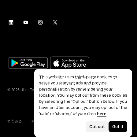
This website uses third-party cookies to
serve you relevant ads and provide
personalisation by remembering your
©
2026
Uber Technologies Inc.
location. You may opt out from these cookies
by selecting the "Opt out" button below. If you
have an Uber account, you may opt out of the
"sale" or "sharing" of your data
here
.
గోప్యత
యాక్సెసబిలిటీ
నిబంధనలు
Opt out
Got it