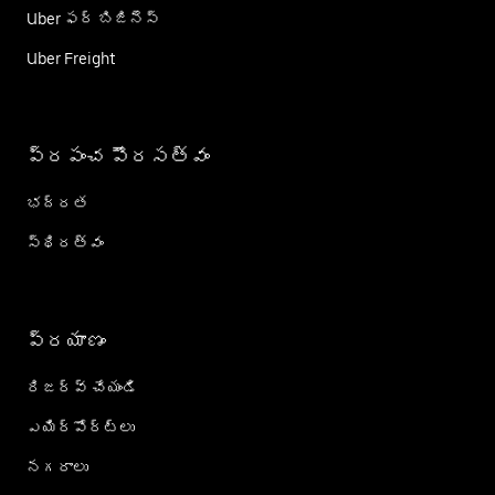
Uber ఫర్ బిజినెస్
Uber Freight
ప్రపంచ పౌరసత్వం
భద్రత
స్థిరత్వం
ప్రయాణం
రిజర్వ్ చేయండి
ఎయిర్؜పోర్ట్؜లు
నగరాలు