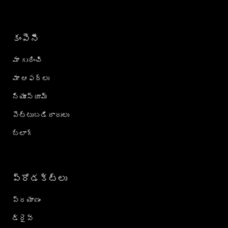
కంపెనీ
మా గురించి
మా ఆఫర్లు
న్యూస్‌రూమ్
పెట్టుబడిదారులు
బ్లాగ్
ప్రోడక్ట్؜లు
ప్రయాణం
డ్రైవ్