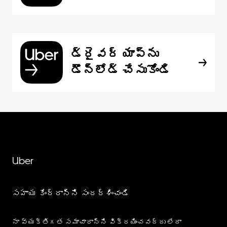
డ్రైవర్ యాప్‌ను
డౌన్‌లోడ్ చేసుకోండి
Uber
సహాయ కేంద్రాన్ని సందర్శించండి
నా వ్యక్తిగత సమాచారాన్ని విక్రయించవద్దు లేదా