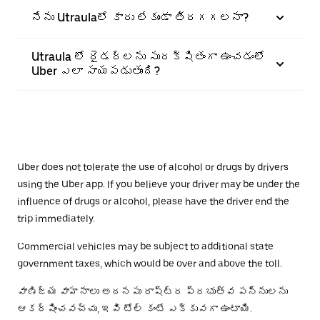
నేను Utraulaలో కారు లేకుండా తిరగగలనా?
Utraula లో రైడర్‌లను సురక్షితంగా ఉంచడంలో
Uber ఎలా సాయపడుతుంది?
Uber does not tolerate the use of alcohol or drugs by drivers
using the Uber app. If you believe your driver may be under the
influence of drugs or alcohol, please have the driver end the
trip immediately.
Commercial vehicles may be subject to additional state
government taxes, which would be over and above the toll.
వాణిజ్య వాహనాలు అదనపు రాష్ట్ర ప్రభుత్వ పన్నులను
ఆకర్షించవచ్చు, ఇవి టోల్ కంటే ఎక్కువగా ఉంటాయి.