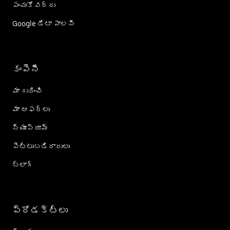
పంచుకోవద్దు
Google డేటా పాలసీ
కంపెనీ
మా గురించి
మా ఆఫర్లు
న్యూస్‌రూమ్
పెట్టుబడిదారులు
బ్లాగ్
ప్రోడక్ట్؜లు