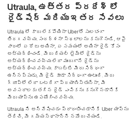
Utraula, ఉత్తర ప్రదేశ్ లో
రైడ్‌షేర్ మరియు ఇతర సేవలు
Utraula లో కారు లేకపోయినా Uberతో సులభంగా
తిరగవచ్చు. సందర్శనా స్థలాలను కనుగొనండి, ఆపై
వారంలో ఏ రోజు అయినా, ఏ సమయంలో అయినా రైడ్ కోసం
అభ్యర్థించండి. మీరు రియల్ టైమ్‌లో రైడ్‌ను
అభ్యర్థించవచ్చు లేదా ముందుగానే రైడ్‌ను
అభ్యర్థించవచ్చు. కాబట్టి మీరు సిద్ధంగా
ఉన్నప్పుడు, మీ రైడ్ కూడా సిద్ధంగా ఉంటుంది. మీరు
గ్రూప్؜లో లేదా ఒంటరిగా ప్రయాణిస్తున్నా, మీ
అవసరాలకు తగిన రైడ్ ఎంపికను కనుగొనడానికి
మీరు యాప్‌ను ఉపయోగించవచ్చు.
Utraula ని అన్వేషించడం ప్రారంభించడానికి Uber యాప్‌ను
తెరిచి, మీ గమ్యస్థానాన్ని నమోదు చేయండి.