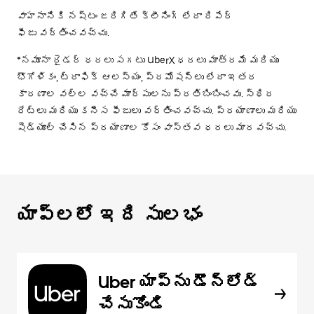
వాహనానికి నష్టం జరిగితే క్లీనింగ్ లేదా రిపేర్
ఫీజు వర్తించవచ్చు.
*నమూనా రైడర్ ధరలు సగటు UberX ధరలు మాత్రమే మరియు
భౌగోళికం, ట్రాఫిక్ ఆలస్యం, ప్రమోషన్లు లేదా ఇతర
కారణాల వల్ల వచ్చే మార్పులను ప్రతిబింబించవు. స్థిర
రేట్లు మరియు కనీస ఫీజులు వర్తించవచ్చు. ప్రయాణాలు మరియు
షెడ్యూల్ చేసిన ప్రయాణాల కోసం వాస్తవ ధరలు మారవచ్చు.
యాప్‌లలో ఇది సులభం
Uber యాప్‌ను డౌన్‌లోడ్
చేసుకోండి