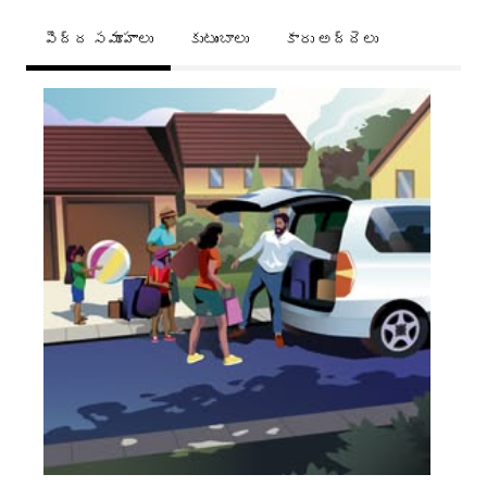
పెద్ద సమూహాలు
కుటుంబాలు
కారు అద్దెలు