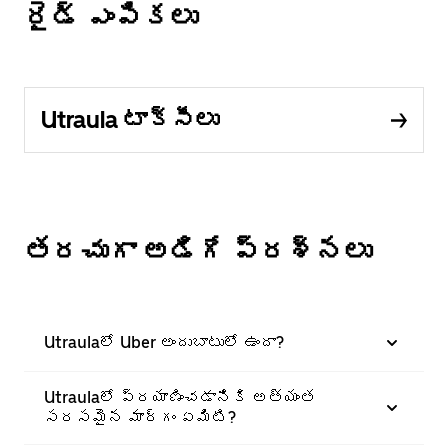
రైడ్ ఎంపికలు
Utraula టాక్సీలు
తరచుగా అడిగే ప్రశ్నలు
Utraulaలో Uber అందుబాటులో ఉందా?
Utraulaలో ప్రయాణించడానికి అత్యంత
సరసమైన మార్గం ఏమిటి?