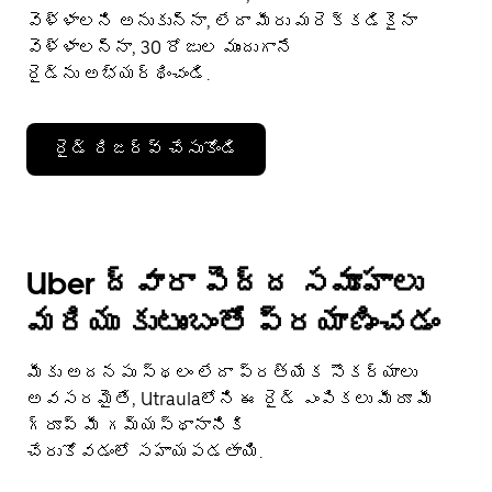
వెళ్ళాలని అనుకున్నా, లేదా మీరు మరెక్కడికైనా
వెళ్ళాలన్నా, 30 రోజుల ముందుగానే
రైడ్‌ను అభ్యర్థించండి.
రైడ్ రిజర్వ్ చేసుకోండి
Uber ద్వారా పెద్ద సమూహాలు
మరియు కుటుంబంతో ప్రయాణించడం
మీకు అదనపు స్థలం లేదా ప్రత్యేక సౌకర్యాలు
అవసరమైతే, Utraulaలోని ఈ రైడ్ ఎంపికలు మీరూ మీ
గ్రూప్ మీ గమ్యస్థానానికి
చేరుకోవడంలో సహాయపడతాయి.