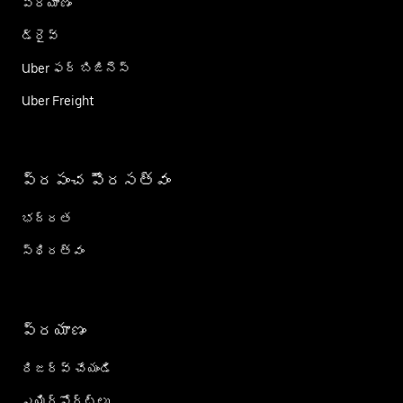
ప్రయాణం
డ్రైవ్
Uber ఫర్ బిజినెస్
Uber Freight
ప్రపంచ పౌరసత్వం
భద్రత
స్థిరత్వం
ప్రయాణం
రిజర్వ్ చేయండి
ఎయిర్؜పోర్ట్؜లు