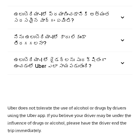
ఉలుబెరియా-Iలో ప్రయాణించడానికి అత్యంత
సరసమైన మార్గం ఏమిటి?
నేను ఉలుబెరియా-Iలో కారు లేకుండా
తిరగగలనా?
ఉలుబెరియా-I లో రైడర్‌లను సురక్షితంగా
ఉంచడంలో Uber ఎలా సాయపడుతుంది?
Uber does not tolerate the use of alcohol or drugs by drivers
using the Uber app. If you believe your driver may be under the
influence of drugs or alcohol, please have the driver end the
trip immediately.