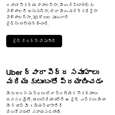
రవాణా సౌకర్యం కావాలన్నా, మీరు రెస్టారెంట్‌కు
వెళ్ళాలని అనుకున్నా, లేదా మీరు మరెక్కడికైనా
వెళ్ళాలన్నా, 30 రోజుల ముందుగానే
రైడ్‌ను అభ్యర్థించండి.
రైడ్ రిజర్వ్ చేసుకోండి
Uber ద్వారా పెద్ద సమూహాలు
మరియు కుటుంబంతో ప్రయాణించడం
మీకు అదనపు స్థలం లేదా ప్రత్యేక సౌకర్యాలు
అవసరమైతే, ఉలుబెరియా-Iలోని ఈ రైడ్ ఎంపికలు మీరూ
మీ గ్రూప్ మీ గమ్యస్థానానికి
చేరుకోవడంలో సహాయపడతాయి.