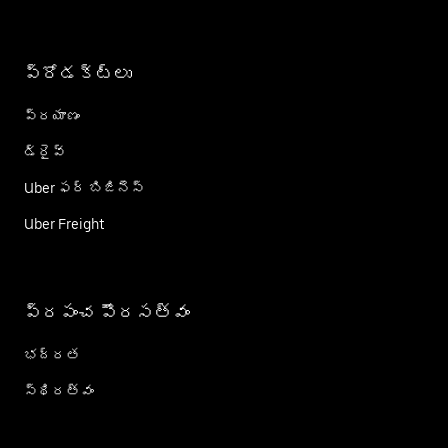
ప్రోడక్ట్؜లు
ప్రయాణం
డ్రైవ్
Uber ఫర్ బిజినెస్
Uber Freight
ప్రపంచ పౌరసత్వం
భద్రత
స్థిరత్వం