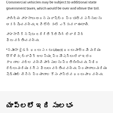
Commercial vehicles may be subject to additional state
government taxes, which would be over and above the toll.
వాణిజ్య వాహనాలు అదనపు రాష్ట్ర ప్రభుత్వ పన్నులను
ఆకర్షించవచ్చు, ఇవి టోల్ కంటే ఎక్కువగా ఉంటాయి.
వాహనానికి నష్టం జరిగితే క్లీనింగ్ లేదా రిపేర్
ఫీజు వర్తించవచ్చు.
*నమూనా రైడర్ ధరలు సగటు UberX ధరలు మాత్రమే మరియు
భౌగోళికం, ట్రాఫిక్ ఆలస్యం, ప్రమోషన్లు లేదా ఇతర
కారణాల వల్ల వచ్చే మార్పులను ప్రతిబింబించవు. స్థిర
రేట్లు మరియు కనీస ఫీజులు వర్తించవచ్చు. ప్రయాణాలు మరియు
షెడ్యూల్ చేసిన ప్రయాణాల కోసం వాస్తవ ధరలు మారవచ్చు.
యాప్‌లలో ఇది సులభం