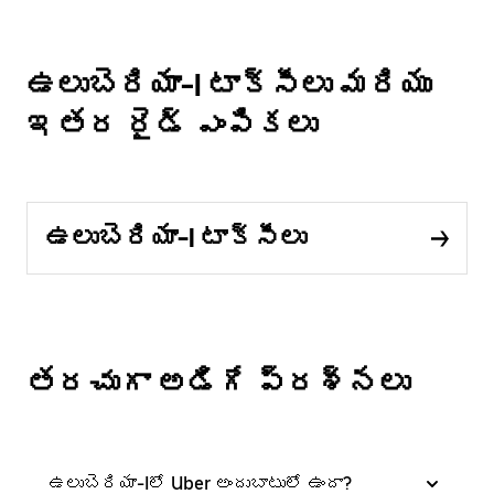
ఉలుబెరియా-I టాక్సీలు మరియు
ఇతర రైడ్ ఎంపికలు
ఉలుబెరియా-I టాక్సీలు
తరచుగా అడిగే ప్రశ్నలు
ఉలుబెరియా-Iలో Uber అందుబాటులో ఉందా?