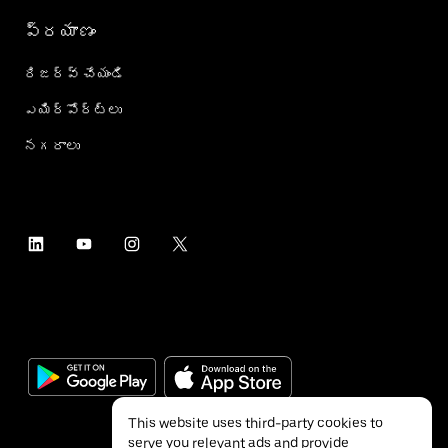
ప్రయాణం
రిజర్వ్ చేయండి
ఎయిర్؜పోర్ట్؜లు
నగరాలు
This website uses third-party cookies to
serve you relevant ads and provide