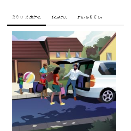
పెద్ద సమూహాలు
కుటుంబాలు
కారు అద్దెలు