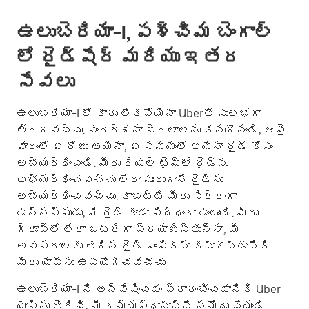
ఉలుబెరియా-I, పశ్చిమ బెంగాల్
లో రైడ్‌షేర్ మరియు ఇతర
సేవలు
ఉలుబెరియా-I లో కారు లేకపోయినా Uberతో సులభంగా
తిరగవచ్చు. సందర్శనా స్థలాలను కనుగొనండి, ఆపై
వారంలో ఏ రోజు అయినా, ఏ సమయంలో అయినా రైడ్ కోసం
అభ్యర్థించండి. మీరు రియల్ టైమ్‌లో రైడ్‌ను
అభ్యర్థించవచ్చు లేదా ముందుగానే రైడ్‌ను
అభ్యర్థించవచ్చు. కాబట్టి మీరు సిద్ధంగా
ఉన్నప్పుడు, మీ రైడ్ కూడా సిద్ధంగా ఉంటుంది. మీరు
గ్రూప్؜లో లేదా ఒంటరిగా ప్రయాణిస్తున్నా, మీ
అవసరాలకు తగిన రైడ్ ఎంపికను కనుగొనడానికి
మీరు యాప్‌ను ఉపయోగించవచ్చు.
ఉలుబెరియా-I ని అన్వేషించడం ప్రారంభించడానికి Uber
యాప్‌ను తెరిచి, మీ గమ్యస్థానాన్ని నమోదు చేయండి.