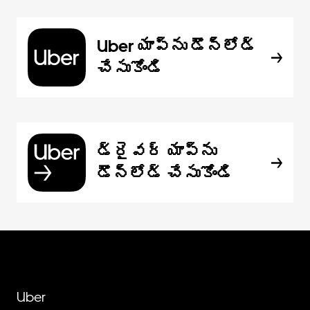
Uber యాప్‌ను డౌన్‌లోడ్
చేసుకోండి
డ్రైవర్ యాప్‌ను
డౌన్‌లోడ్ చేసుకోండి
Uber