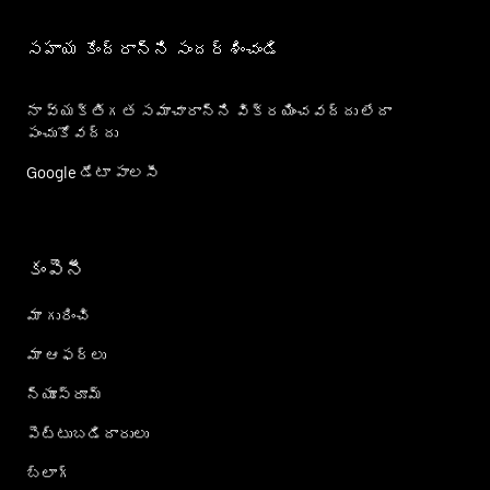
సహాయ కేంద్రాన్ని సందర్శించండి
నా వ్యక్తిగత సమాచారాన్ని విక్రయించవద్దు లేదా
పంచుకోవద్దు
Google డేటా పాలసీ
కంపెనీ
మా గురించి
మా ఆఫర్లు
న్యూస్‌రూమ్
పెట్టుబడిదారులు
బ్లాగ్