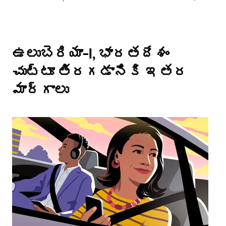
ఉలుబెరియా-I, భారతదేశం
చుట్టూ తిరగడానికి ఇతర
మార్గాలు