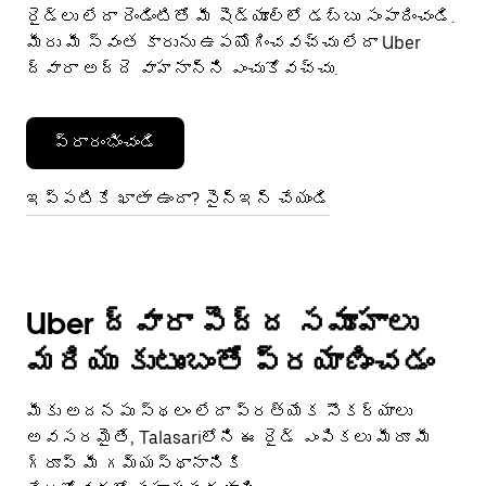
రైడ్‌లు లేదా రెండింటితో మీ షెడ్యూల్‌లో డబ్బు సంపాదించండి.
మీరు మీ స్వంత కారును ఉపయోగించవచ్చు లేదా Uber
ద్వారా అద్దె వాహనాన్ని ఎంచుకోవచ్చు.
ప్రారంభించండి
ఇప్పటికే ఖాతా ఉందా? సైన్ఇన్ చేయండి
Uber ద్వారా పెద్ద సమూహాలు
మరియు కుటుంబంతో ప్రయాణించడం
మీకు అదనపు స్థలం లేదా ప్రత్యేక సౌకర్యాలు
అవసరమైతే, Talasariలోని ఈ రైడ్ ఎంపికలు మీరూ మీ
గ్రూప్ మీ గమ్యస్థానానికి