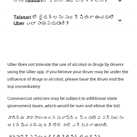
నేను Talasariలో కారు లేకుండా తిరగగలనా?
Talasari లో రైడర్‌లను సురక్షితంగా ఉంచడంలో
Uber ఎలా సాయపడుతుంది?
Uber does not tolerate the use of alcohol or drugs by drivers
using the Uber app. If you believe your driver may be under the
influence of drugs or alcohol, please have the driver end the
trip immediately.
Commercial vehicles may be subject to additional state
government taxes, which would be over and above the toll.
వాణిజ్య వాహనాలు అదనపు రాష్ట్ర ప్రభుత్వ పన్నులను
ఆకర్షించవచ్చు, ఇవి టోల్ కంటే ఎక్కువగా ఉంటాయి.
వాహనానికి నష్టం జరిగితే క్లీనింగ్ లేదా రిపేర్