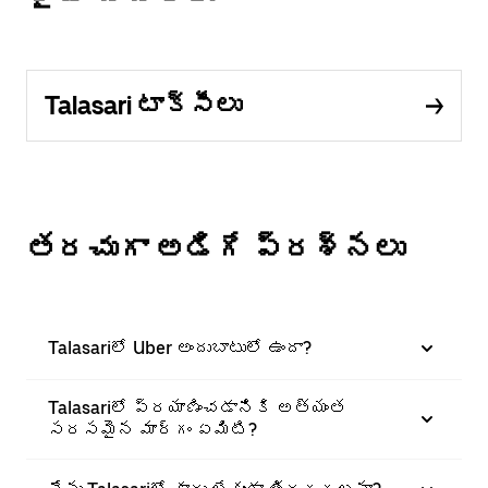
Talasari టాక్సీలు
తరచుగా అడిగే ప్రశ్నలు
Talasariలో Uber అందుబాటులో ఉందా?
Talasariలో ప్రయాణించడానికి అత్యంత
సరసమైన మార్గం ఏమిటి?