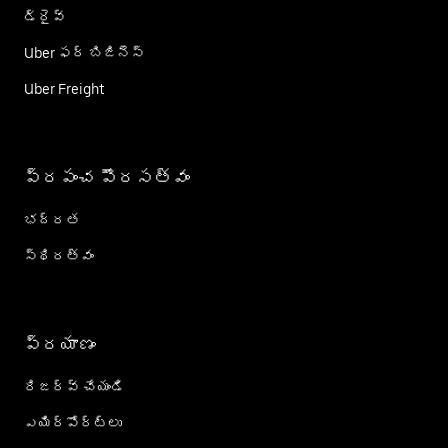
డ్రైవ్
Uber ఫర్ బిజినెస్
Uber Freight
ప్రపంచ పౌరసత్వం
భద్రత
స్థిరత్వం
ప్రయాణం
రిజర్వ్ చేయండి
ఎయిర్؜పోర్ట్؜లు