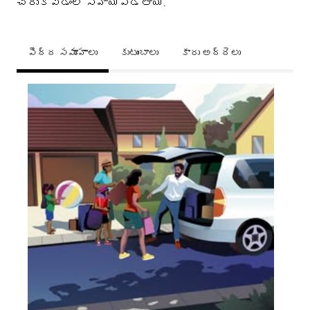
చేరుకోవడంలో సహాయపడతాయి.
పెద్ద సమూహాలు
కుటుంబాలు
కారు అద్దెలు