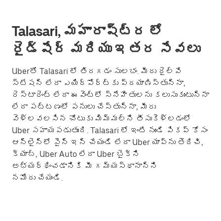
Talasari, మహారాష్ట్ర లో
రైడ్‌షేర్ మరియు ఇతర సేవలు
Uberతో Talasari లో తిరగడం సులభం. మీరు రైల్వే
స్టేషన్ లేదా ఎయిర్‌పోర్ట్‌కు ప్రయాణిస్తున్నా,
రెస్టారెంట్ లేదా ఈవెంట్లో స్నేహితులను కలుసుకుంటున్నా
లేదా పట్టణంలో పనులు చేస్తున్నా, మీరు
వెళ్లవలసిన చోటుకు మిమ్మల్ని తీసుకెళ్లడంలో
Uber సహాయపడుతుంది. Talasari లో ఇంటి నుండి పికప్ కోసం
ఆన్‌లైన్‌లో సైన్ ఇన్ చేయండి లేదా Uber యాప్‌ను తెరిచి,
క్యాబ్, Uber Auto లేదా Uber బైక్‌ని
అభ్యర్థించడానికి మీ గమ్యస్థానాన్ని
నమోదు చేయండి.