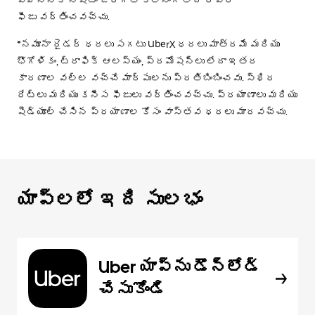
ఫీజు వర్తించవచ్చు.
*నమూనా రైడర్ ధరలు సగటు UberX ధరలు మాత్రమే మరియు
భౌగోళికం, ట్రాఫిక్ ఆలస్యం, ప్రమోషన్లు లేదా ఇతర
కారణాల వల్ల వచ్చే మార్పులను ప్రతిబింబించవు. స్థిర
రేట్లు మరియు కనీస ఫీజులు వర్తించవచ్చు. ప్రయాణాలు మరియు
షెడ్యూల్ చేసిన ప్రయాణాల కోసం వాస్తవ ధరలు మారవచ్చు.
యాప్‌లలో ఇది సులభం
Uber యాప్‌ను డౌన్‌లోడ్
చేసుకోండి