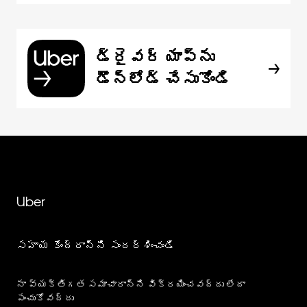
డ్రైవర్ యాప్‌ను
డౌన్‌లోడ్ చేసుకోండి
Uber
సహాయ కేంద్రాన్ని సందర్శించండి
నా వ్యక్తిగత సమాచారాన్ని విక్రయించవద్దు లేదా
పంచుకోవద్దు