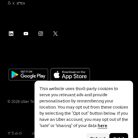
నగరాలు
This website uses third-party cookies to
serve you relevant ads and provide
personalisation by remembering your
©
2026
Uber Technologies Inc.
location. You may opt out from these cookies
by selecting the "Opt out" button below. If you
have an Uber account, you may opt out of the
"sale" or "sharing" of your data
here
.
గోప్యత
యాక్సెసబిలిటీ
నిబంధనలు