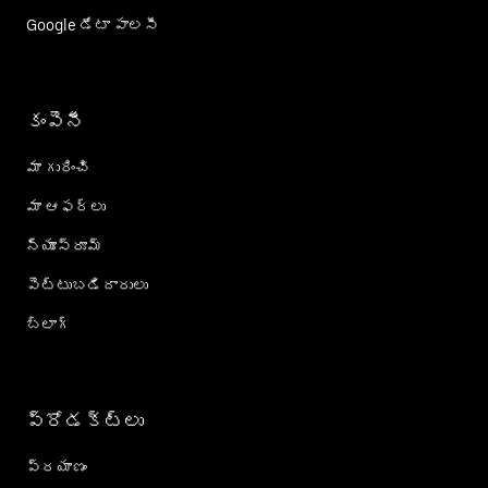
Google డేటా పాలసీ
కంపెనీ
మా గురించి
మా ఆఫర్లు
న్యూస్‌రూమ్
పెట్టుబడిదారులు
బ్లాగ్
ప్రోడక్ట్؜లు
ప్రయాణం