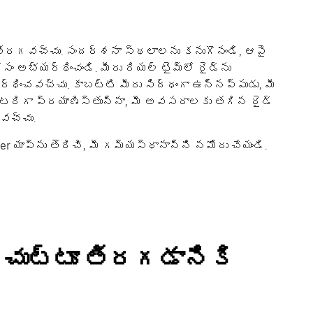
ా తిరగవచ్చు. సందర్శనా స్థలాలను కనుగొనండి, ఆపై
ం అభ్యర్థించండి. మీరు రియల్ టైమ్‌లో రైడ్‌ను
ర్థించవచ్చు. కాబట్టి మీరు సిద్ధంగా ఉన్నప్పుడు, మీ
చవచ్చు.
r యాప్‌ను తెరిచి, మీ గమ్యస్థానాన్ని నమోదు చేయండి.
ం చుట్టూ తిరగడానికి