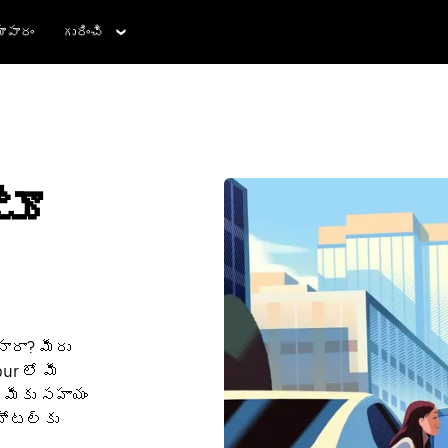
ాపారం
గురించి
టూ
నారా? మీరు
ur లో మీ
మీకు సహాయం
హోటల్‌కు