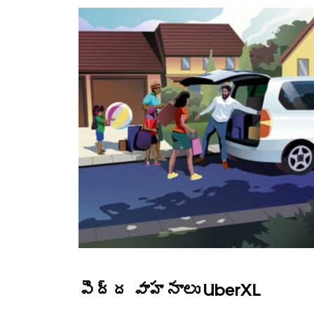
పెద్ద వాహనాలు UberXL