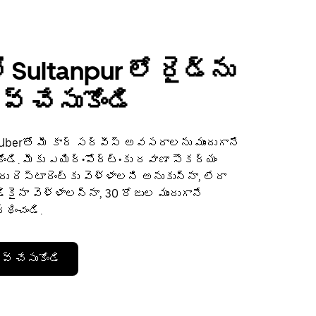
 Sultanpur లో రైడ్‌ను
్ చేసుకోండి
 Uberతో మీ కార్ సర్వీస్ అవసరాలను ముందుగానే
ోండి. మీకు ఎయిర్•పోర్ట్•కు రవాణా సౌకర్యం
ు రెస్టారెంట్‌కు వెళ్ళాలని అనుకున్నా, లేదా
కైనా వెళ్ళాలన్నా, 30 రోజుల ముందుగానే
థించండి.
వ్ చేసుకోండి