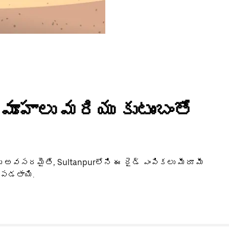
మూహాలు మరియు కుటుంబంతో
 అవసరమైతే, Sultanpurలోని ఈ రైడ్ ఎంపికలు మీరూ మీ
యపడతాయి.