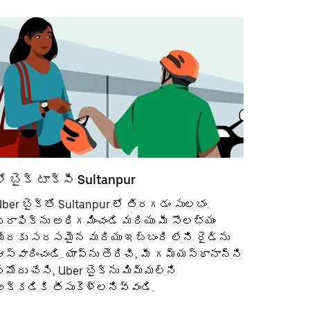
లో బైక్ టాక్సీ Sultanpur
ber బైక్‌తో Sultanpur లో తిరగడం సులభం.
్రాఫిక్‌ను అధిగమించండి మరియు మీ సౌలభ్యం
మేరకు సరసమైన మరియు ఇబ్బంది లేని రైడ్‌ను
స్వాదించండి. యాప్‌ను తెరిచి, మీ గమ్యస్థానాన్ని
మోదు చేసి, Uber బైక్‌ను మిమ్మల్ని
అక్కడికి తీసుకెళ్లనివ్వండి.