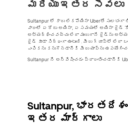
మరియు ఇతర సేవలు
Sultanpur లో కారు లేకపోయినా Uberతో సులభంగ
వారంలో ఏ రోజు అయినా, ఏ సమయంలో అయినా రైడ్ కోస
అభ్యర్థించవచ్చు లేదా ముందుగానే రైడ్‌ను అభ్య
రైడ్ కూడా సిద్ధంగా ఉంటుంది. మీరు గ్రూప్؜లో లేదా ఒంటరిగా ప్రయాణిస్తున్నా, మీ అవసరాలకు తగిన రైడ్
ఎంపికను కనుగొనడానికి మీరు యాప్‌ను ఉపయోగిం
Sultanpur ని అన్వేషించడం ప్రారంభించడానికి Ube
Sultanpur, భారతదేశ
ఇతర మార్గాలు