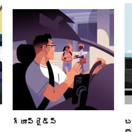
గ్రూప్ రైడ్స్
బ
అ