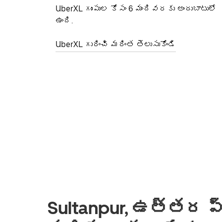
UberXL గుంపుల కోసం 6 మందివరకు అందుబాటులో
ఉంది.
UberXL గురించి మరింత తెలుసుకోండి
Sultanpur, ఉత్తర ప్