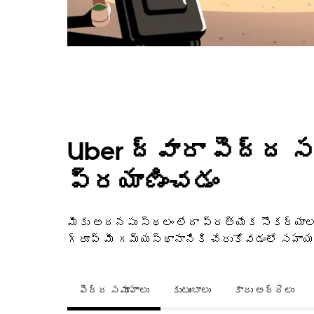
Uber ద్వారా పెద్ద స
ప్రయాణించడం
మీకు అదనపు స్థలం లేదా ప్రత్యేక సౌకర్యాలు
గ్రూప్ మీ గమ్యస్థానానికి చేరుకోవడంలో సహా
పెద్ద సమూహాలు
కుటుంబాలు
కారు అద్దెలు