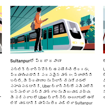
Sultanpurలో ప్రజా రవాణా
పబ్లిక్ ట్రాన్స్‌పోర్ట్‌ ఉపయోగించి తిరగడం,
U
ప్రయాణించడానికి సరసమైన మార్గం. ప్రాంతాన్ని
ట
బట్టి, మీ ప్రయాణాలను ప్లాన్ చేసుకోవడంలో
సహాయపడటానికి, Uber ట్రాన్సిట్‌తో సమీపంలోని
ఆ
బస్సు లేదా సబ్‌వే మార్గాలను మీరు చూడవచ్చు.
న
ా
మీ పరిసరాలలో Uber ట్రాన్సిట్ అందుబాటులో ఉందో
లేదో చూడటానికి యాప్‌ను తెరవండి లేదా Sultanpur