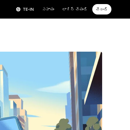
TE-IN
సహాయం
లాగిన్ చేయండి
చేరండి