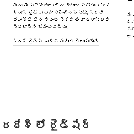
మీరు మీ స్నేహితులు లేదా కుటుంబ సభ్యులను మీ
గ్రూప్ రైడ్‌కు ఆహ్వానించినప్పుడు, ప్రతి
మీ 
వ్యక్తి తన స్వంత పికప్ లేదా డ్రాప్‌ఆఫ్
డిమ
స్థలాన్ని జోడించవచ్చు.
చేయ
ఆ ర
గ్రూప్ రైడ్స్ గురించి మరింత తెలుసుకోండి
రదేశ్ లో రైడ్‌షేర్