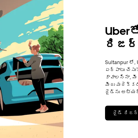
Uberతో
రిజర్వ
Sultanpur లో,
ఏర్పాటు చేసుక
కావాలన్నా, మీర
మీరు మరెక్కడి
రైడ్‌ను అభ్యర్
రైడ్ రిజర్