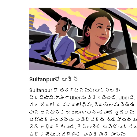
Sultanpurలో టాక్సీ
Sultanpur లో తిరిగేటప్పుడు టాక్సీలకు
ప్రత్యామ్నాయంగా Uberను పరిగణించండి. Uberతో,
మీరు రోజులో ఏ సమయంలోనైనా, క్యాబ్‌లను చెయ్యి
ఊపి ఆపడానికి బదులుగా ఆన్-డిమాండ్ రైడ్‌లను
అభ్యర్ధించవచ్చు. ఎయిర్؜పోర్ట్ నుండి హోటల్‌కు
రైడ్ అభ్యర్థించండి, రెస్టారెంట్‌కు వెళ్లండి లేద
మరొక చోటుకు వెళ్ళండి. ఎంపిక మీదే. యాప్‌ను