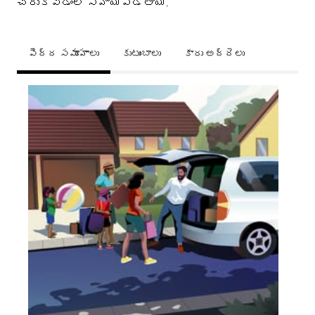
చేరుకోవడంలో సహాయపడతాయి.
పెద్ద సమూహాలు
కుటుంబాలు
కారు అద్దెలు