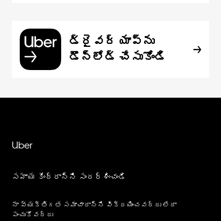
డ్రైవర్ యాప్‌ను
డౌన్‌లోడ్ చేసుకోండి
Uber
సహాయ కేంద్రాన్ని సందర్శించండి
నా వ్యక్తిగత సమాచారాన్ని విక్రయించవద్దు లేదా
పంచుకోవద్దు