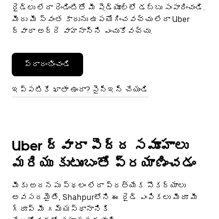
రైడ్‌లు లేదా రెండింటితో మీ షెడ్యూల్‌లో డబ్బు సంపాదించండి.
మీరు మీ స్వంత కారును ఉపయోగించవచ్చు లేదా Uber
ద్వారా అద్దె వాహనాన్ని ఎంచుకోవచ్చు.
ప్రారంభించండి
ఇప్పటికే ఖాతా ఉందా? సైన్ఇన్ చేయండి
Uber ద్వారా పెద్ద సమూహాలు
మరియు కుటుంబంతో ప్రయాణించడం
మీకు అదనపు స్థలం లేదా ప్రత్యేక సౌకర్యాలు
అవసరమైతే, Shahpurలోని ఈ రైడ్ ఎంపికలు మీరూ మీ
గ్రూప్ మీ గమ్యస్థానానికి