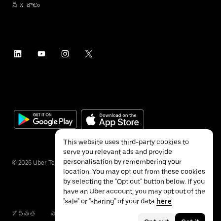
నగరాలు
This website uses third-party cookies to
serve you relevant ads and provide
personalisation by remembering your
©
2026
Uber Technologies Inc.
location. You may opt out from these cookies
by selecting the "Opt out" button below. If you
have an Uber account, you may opt out of the
"sale" or "sharing" of your data
here
.
గోప్యత
యాక్సెసబిలిటీ
నిబంధనలు