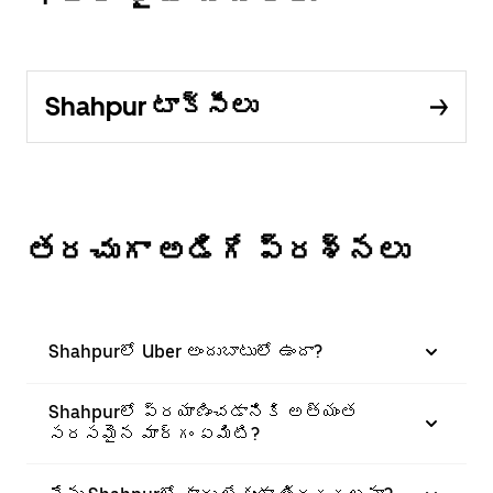
Shahpur టాక్సీలు
తరచుగా అడిగే ప్రశ్నలు
Shahpurలో Uber అందుబాటులో ఉందా?
Shahpurలో ప్రయాణించడానికి అత్యంత
సరసమైన మార్గం ఏమిటి?