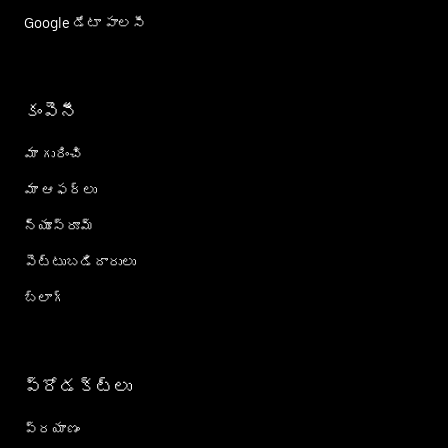
Google డేటా పాలసీ
కంపెనీ
మా గురించి
మా ఆఫర్లు
న్యూస్‌రూమ్
పెట్టుబడిదారులు
బ్లాగ్
ప్రోడక్ట్؜లు
ప్రయాణం