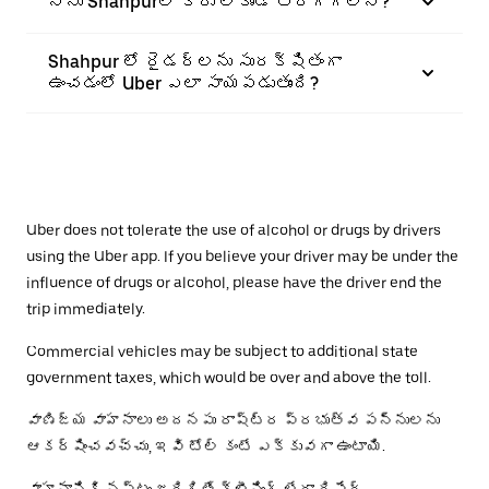
నేను Shahpurలో కారు లేకుండా తిరగగలనా?
Shahpur లో రైడర్‌లను సురక్షితంగా
ఉంచడంలో Uber ఎలా సాయపడుతుంది?
Uber does not tolerate the use of alcohol or drugs by drivers
using the Uber app. If you believe your driver may be under the
influence of drugs or alcohol, please have the driver end the
trip immediately.
Commercial vehicles may be subject to additional state
government taxes, which would be over and above the toll.
వాణిజ్య వాహనాలు అదనపు రాష్ట్ర ప్రభుత్వ పన్నులను
ఆకర్షించవచ్చు, ఇవి టోల్ కంటే ఎక్కువగా ఉంటాయి.
వాహనానికి నష్టం జరిగితే క్లీనింగ్ లేదా రిపేర్