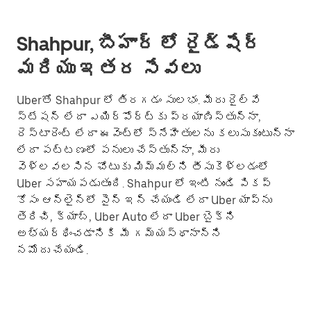
Shahpur, బీహార్ లో రైడ్‌షేర్
మరియు ఇతర సేవలు
Uberతో Shahpur లో తిరగడం సులభం. మీరు రైల్వే
స్టేషన్ లేదా ఎయిర్‌పోర్ట్‌కు ప్రయాణిస్తున్నా,
రెస్టారెంట్ లేదా ఈవెంట్లో స్నేహితులను కలుసుకుంటున్నా
లేదా పట్టణంలో పనులు చేస్తున్నా, మీరు
వెళ్లవలసిన చోటుకు మిమ్మల్ని తీసుకెళ్లడంలో
Uber సహాయపడుతుంది. Shahpur లో ఇంటి నుండి పికప్
కోసం ఆన్‌లైన్‌లో సైన్ ఇన్ చేయండి లేదా Uber యాప్‌ను
తెరిచి, క్యాబ్, Uber Auto లేదా Uber బైక్‌ని
అభ్యర్థించడానికి మీ గమ్యస్థానాన్ని
నమోదు చేయండి.