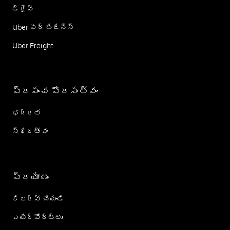
డ్రైవ్
Uber ఫర్ బిజినెస్
Uber Freight
ప్రపంచ పౌరసత్వం
భద్రత
స్థిరత్వం
ప్రయాణం
రిజర్వ్ చేయండి
ఎయిర్؜పోర్ట్؜లు