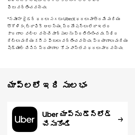
ఫీజు వర్తించవచ్చు.
*నమూనా రైడర్ ధరలు సగటు UberX ధరలు మాత్రమే మరియు
భౌగోళికం, ట్రాఫిక్ ఆలస్యం, ప్రమోషన్లు లేదా ఇతర
కారణాల వల్ల వచ్చే మార్పులను ప్రతిబింబించవు. స్థిర
రేట్లు మరియు కనీస ఫీజులు వర్తించవచ్చు. ప్రయాణాలు మరియు
షెడ్యూల్ చేసిన ప్రయాణాల కోసం వాస్తవ ధరలు మారవచ్చు.
యాప్‌లలో ఇది సులభం
Uber యాప్‌ను డౌన్‌లోడ్
చేసుకోండి