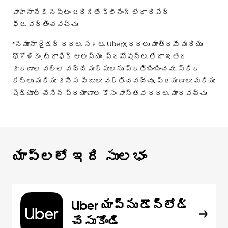
వాహనానికి నష్టం జరిగితే క్లీనింగ్ లేదా రిపేర్
ఫీజు వర్తించవచ్చు.
*నమూనా రైడర్ ధరలు సగటు UberX ధరలు మాత్రమే మరియు
భౌగోళికం, ట్రాఫిక్ ఆలస్యం, ప్రమోషన్లు లేదా ఇతర
కారణాల వల్ల వచ్చే మార్పులను ప్రతిబింబించవు. స్థిర
రేట్లు మరియు కనీస ఫీజులు వర్తించవచ్చు. ప్రయాణాలు మరియు
షెడ్యూల్ చేసిన ప్రయాణాల కోసం వాస్తవ ధరలు మారవచ్చు.
యాప్‌లలో ఇది సులభం
Uber యాప్‌ను డౌన్‌లోడ్
చేసుకోండి