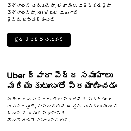
వెళ్ళాలని అనుకున్నా, లేదా మీరు మరెక్కడికైనా
వెళ్ళాలన్నా, 30 రోజుల ముందుగానే
రైడ్‌ను అభ్యర్థించండి.
రైడ్ రిజర్వ్ చేసుకోండి
Uber ద్వారా పెద్ద సమూహాలు
మరియు కుటుంబంతో ప్రయాణించడం
మీకు అదనపు స్థలం లేదా ప్రత్యేక సౌకర్యాలు
అవసరమైతే, ముసహరిలోని ఈ రైడ్ ఎంపికలు మీరూ మీ
గ్రూప్ మీ గమ్యస్థానానికి
చేరుకోవడంలో సహాయపడతాయి.