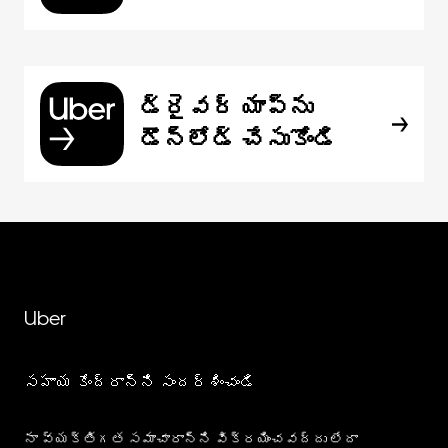
డ్రైవర్ యాప్‌ను
డౌన్‌లోడ్ చేసుకోండి
Uber
సహాయ కేంద్రాన్ని సందర్శించండి
నా వ్యక్తిగత సమాచారాన్ని విక్రయించవద్దు లేదా