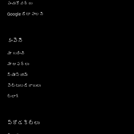
పంచుకోవద్దు
Google డేటా పాలసీ
కంపెనీ
మా గురించి
మా ఆఫర్లు
న్యూస్‌రూమ్
పెట్టుబడిదారులు
బ్లాగ్
ప్రోడక్ట్؜లు