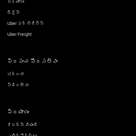
ప్రయాణం
డ్రైవ్
Uber ఫర్ బిజినెస్
Uber Freight
ప్రపంచ పౌరసత్వం
భద్రత
స్థిరత్వం
ప్రయాణం
రిజర్వ్ చేయండి
ఎయిర్؜పోర్ట్؜లు