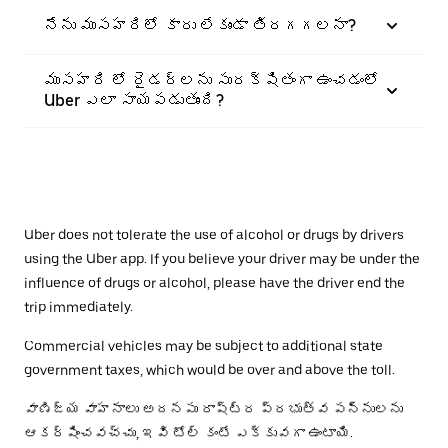
నేను ముసహరిలో కారు లేకుండా తిరగగలనా?
ముసహరి లో రైడర్‌లను సురక్షితంగా ఉంచడంలో
Uber ఎలా సాయపడుతుంది?
Uber does not tolerate the use of alcohol or drugs by drivers
using the Uber app. If you believe your driver may be under the
influence of drugs or alcohol, please have the driver end the
trip immediately.
Commercial vehicles may be subject to additional state
government taxes, which would be over and above the toll.
వాణిజ్య వాహనాలు అదనపు రాష్ట్ర ప్రభుత్వ పన్నులను
ఆకర్షించవచ్చు, ఇవి టోల్ కంటే ఎక్కువగా ఉంటాయి.