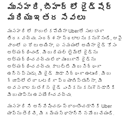
ముసహరి, బీహార్ లో రైడ్‌షేర్
మరియు ఇతర సేవలు
ముసహరి లో కారు లేకపోయినా Uberతో సులభంగా
తిరగవచ్చు. సందర్శనా స్థలాలను కనుగొనండి, ఆపై
వారంలో ఏ రోజు అయినా, ఏ సమయంలో అయినా రైడ్ కోసం
అభ్యర్థించండి. మీరు రియల్ టైమ్‌లో రైడ్‌ను
అభ్యర్థించవచ్చు లేదా ముందుగానే రైడ్‌ను
అభ్యర్థించవచ్చు. కాబట్టి మీరు సిద్ధంగా
ఉన్నప్పుడు, మీ రైడ్ కూడా సిద్ధంగా ఉంటుంది. మీరు
గ్రూప్؜లో లేదా ఒంటరిగా ప్రయాణిస్తున్నా, మీ
అవసరాలకు తగిన రైడ్ ఎంపికను కనుగొనడానికి
మీరు యాప్‌ను ఉపయోగించవచ్చు.
ముసహరి ని అన్వేషించడం ప్రారంభించడానికి Uber
యాప్‌ను తెరిచి, మీ గమ్యస్థానాన్ని నమోదు చేయండి.