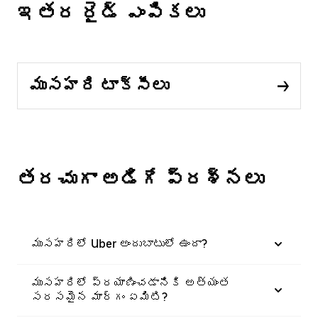
ఇతర రైడ్ ఎంపికలు
ముసహరి టాక్సీలు
తరచుగా అడిగే ప్రశ్నలు
ముసహరిలో Uber అందుబాటులో ఉందా?
ముసహరిలో ప్రయాణించడానికి అత్యంత
సరసమైన మార్గం ఏమిటి?