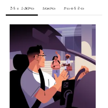
పెద్ద సమూహాలు
కుటుంబాలు
కారు అద్దెలు