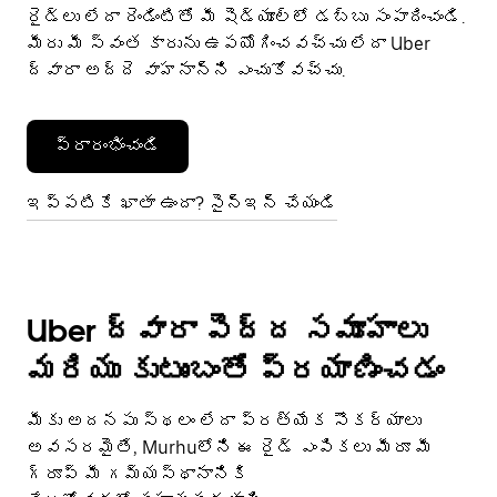
రైడ్‌లు లేదా రెండింటితో మీ షెడ్యూల్‌లో డబ్బు సంపాదించండి.
మీరు మీ స్వంత కారును ఉపయోగించవచ్చు లేదా Uber
ద్వారా అద్దె వాహనాన్ని ఎంచుకోవచ్చు.
ప్రారంభించండి
ఇప్పటికే ఖాతా ఉందా? సైన్ఇన్ చేయండి
Uber ద్వారా పెద్ద సమూహాలు
మరియు కుటుంబంతో ప్రయాణించడం
మీకు అదనపు స్థలం లేదా ప్రత్యేక సౌకర్యాలు
అవసరమైతే, Murhuలోని ఈ రైడ్ ఎంపికలు మీరూ మీ
గ్రూప్ మీ గమ్యస్థానానికి