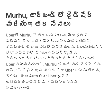
Murhu, జార్ఖండ్ లో రైడ్‌షేర్
మరియు ఇతర సేవలు
Uberతో Murhu లో తిరగడం సులభం. మీరు రైల్వే
స్టేషన్ లేదా ఎయిర్‌పోర్ట్‌కు ప్రయాణిస్తున్నా,
రెస్టారెంట్ లేదా ఈవెంట్లో స్నేహితులను కలుసుకుంటున్నా
లేదా పట్టణంలో పనులు చేస్తున్నా, మీరు
వెళ్లవలసిన చోటుకు మిమ్మల్ని తీసుకెళ్లడంలో
Uber సహాయపడుతుంది. Murhu లో ఇంటి నుండి పికప్ కోసం
ఆన్‌లైన్‌లో సైన్ ఇన్ చేయండి లేదా Uber యాప్‌ను తెరిచి,
క్యాబ్, Uber Auto లేదా Uber బైక్‌ని
అభ్యర్థించడానికి మీ గమ్యస్థానాన్ని
నమోదు చేయండి.