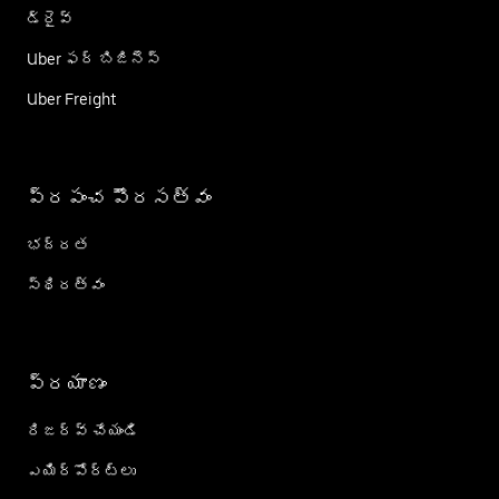
డ్రైవ్
Uber ఫర్ బిజినెస్
Uber Freight
ప్రపంచ పౌరసత్వం
భద్రత
స్థిరత్వం
ప్రయాణం
రిజర్వ్ చేయండి
ఎయిర్؜పోర్ట్؜లు