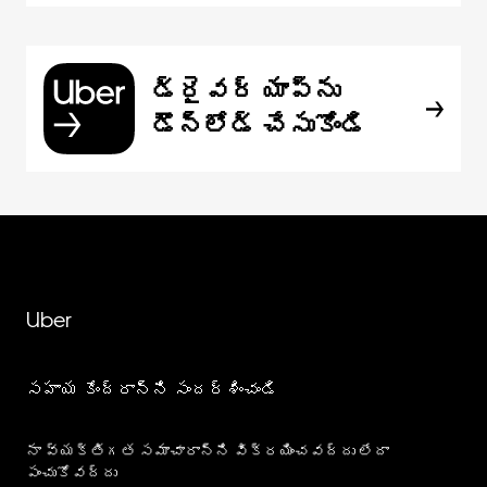
డ్రైవర్ యాప్‌ను
డౌన్‌లోడ్ చేసుకోండి
Uber
సహాయ కేంద్రాన్ని సందర్శించండి
నా వ్యక్తిగత సమాచారాన్ని విక్రయించవద్దు లేదా
పంచుకోవద్దు