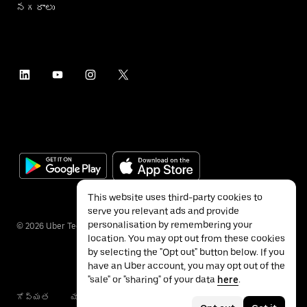
నగరాలు
This website uses third-party cookies to
serve you relevant ads and provide
personalisation by remembering your
©
2026
Uber Technologies Inc.
location. You may opt out from these cookies
by selecting the "Opt out" button below. If you
have an Uber account, you may opt out of the
"sale" or "sharing" of your data
here
.
గోప్యత
యాక్సెసబిలిటీ
నిబంధనలు