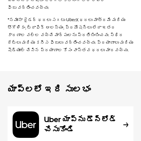
ఫీజు వర్తించవచ్చు.
*నమూనా రైడర్ ధరలు సగటు UberX ధరలు మాత్రమే మరియు
భౌగోళికం, ట్రాఫిక్ ఆలస్యం, ప్రమోషన్లు లేదా ఇతర
కారణాల వల్ల వచ్చే మార్పులను ప్రతిబింబించవు. స్థిర
రేట్లు మరియు కనీస ఫీజులు వర్తించవచ్చు. ప్రయాణాలు మరియు
షెడ్యూల్ చేసిన ప్రయాణాల కోసం వాస్తవ ధరలు మారవచ్చు.
యాప్‌లలో ఇది సులభం
Uber యాప్‌ను డౌన్‌లోడ్
చేసుకోండి