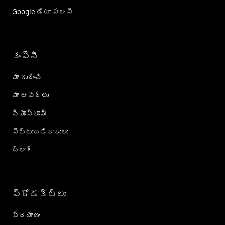
Google డేటా పాలసీ
కంపెనీ
మా గురించి
మా ఆఫర్లు
న్యూస్‌రూమ్
పెట్టుబడిదారులు
బ్లాగ్
ప్రోడక్ట్؜లు
ప్రయాణం