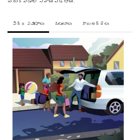
చేరుకోవడంలో సహాయపడతాయి.
పెద్ద సమూహాలు
కుటుంబాలు
కారు అద్దెలు