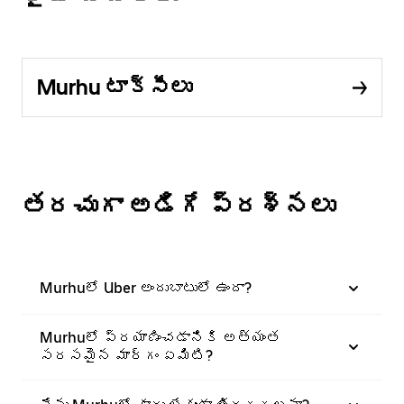
Murhu టాక్సీలు
తరచుగా అడిగే ప్రశ్నలు
Murhuలో Uber అందుబాటులో ఉందా?
Murhuలో ప్రయాణించడానికి అత్యంత
సరసమైన మార్గం ఏమిటి?