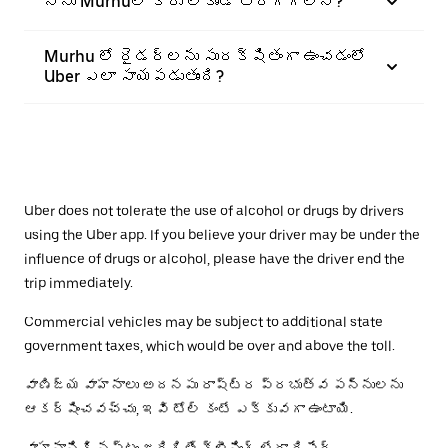
నేను Murhuలో కారు లేకుండా తిరగగలనా?
Murhu లో రైడర్‌లను సురక్షితంగా ఉంచడంలో
Uber ఎలా సాయపడుతుంది?
Uber does not tolerate the use of alcohol or drugs by drivers
using the Uber app. If you believe your driver may be under the
influence of drugs or alcohol, please have the driver end the
trip immediately.
Commercial vehicles may be subject to additional state
government taxes, which would be over and above the toll.
వాణిజ్య వాహనాలు అదనపు రాష్ట్ర ప్రభుత్వ పన్నులను
ఆకర్షించవచ్చు, ఇవి టోల్ కంటే ఎక్కువగా ఉంటాయి.
వాహనానికి నష్టం జరిగితే క్లీనింగ్ లేదా రిపేర్