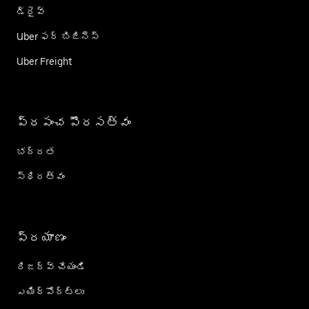
డ్రైవ్
Uber ఫర్ బిజినెస్
Uber Freight
ప్రపంచ పౌరసత్వం
భద్రత
స్థిరత్వం
ప్రయాణం
రిజర్వ్ చేయండి
ఎయిర్؜పోర్ట్؜లు