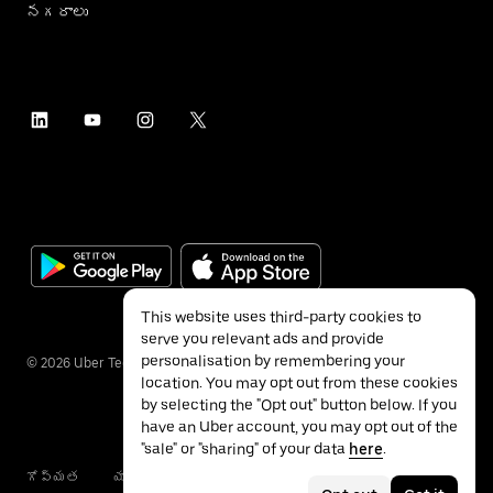
నగరాలు
This website uses third-party cookies to
serve you relevant ads and provide
personalisation by remembering your
©
2026
Uber Technologies Inc.
location. You may opt out from these cookies
by selecting the "Opt out" button below. If you
have an Uber account, you may opt out of the
"sale" or "sharing" of your data
here
.
గోప్యత
యాక్సెసబిలిటీ
నిబంధనలు