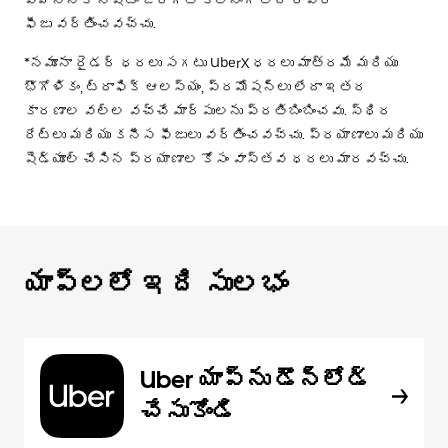
ఫీజు వర్తించవచ్చు.
*నమూనా రైడర్ ధరలు సగటు UberX ధరలు మాత్రమే మరియు
భౌగోళికం, ట్రాఫిక్ ఆలస్యం, ప్రమోషన్లు లేదా ఇతర
కారణాల వల్ల వచ్చే మార్పులను ప్రతిబింబించవు. స్థిర
రేట్లు మరియు కనీస ఫీజులు వర్తించవచ్చు. ప్రయాణాలు మరియు
షెడ్యూల్ చేసిన ప్రయాణాల కోసం వాస్తవ ధరలు మారవచ్చు.
యాప్‌లలో ఇది సులభం
Uber యాప్‌ను డౌన్‌లోడ్
చేసుకోండి