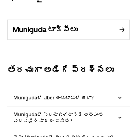
Muniguda టాక్సీలు
తరచుగా అడిగే ప్రశ్నలు
Munigudaలో Uber అందుబాటులో ఉందా?
Munigudaలో ప్రయాణించడానికి అత్యంత
సరసమైన మార్గం ఏమిటి?