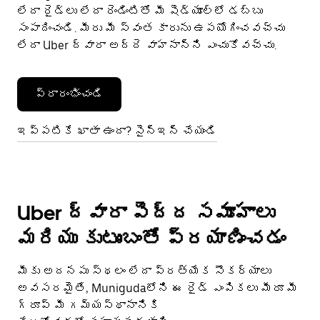
లేదా రైడ్‌లు లేదా రెండింటితో మీ షెడ్యూల్‌లో డబ్బు
సంపాదించండి. మీరు మీ స్వంత కారును ఉపయోగించవచ్చు
లేదా Uber ద్వారా అద్దె వాహనాన్ని ఎంచుకోవచ్చు.
ప్రారంభించండి
ఇప్పటికే ఖాతా ఉందా? సైన్ఇన్ చేయండి
Uber ద్వారా పెద్ద సమూహాలు
మరియు కుటుంబంతో ప్రయాణించడం
మీకు అదనపు స్థలం లేదా ప్రత్యేక సౌకర్యాలు
అవసరమైతే, Munigudaలోని ఈ రైడ్ ఎంపికలు మీరూ మీ
గ్రూప్ మీ గమ్యస్థానానికి