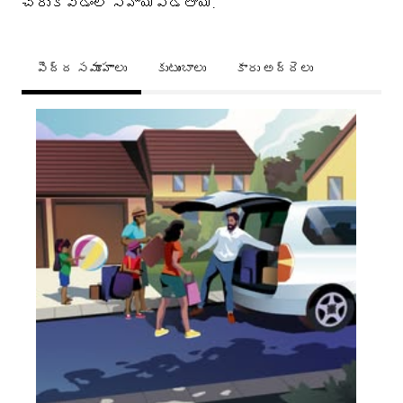
చేరుకోవడంలో సహాయపడతాయి.
పెద్ద సమూహాలు
కుటుంబాలు
కారు అద్దెలు