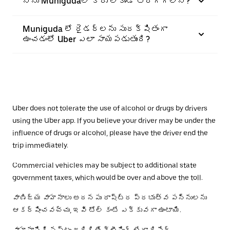
నేను Munigudaలో కారు లేకుండా తిరగగలనా?
Muniguda లో రైడర్‌లను సురక్షితంగా
ఉంచడంలో Uber ఎలా సాయపడుతుంది?
Uber does not tolerate the use of alcohol or drugs by drivers
using the Uber app. If you believe your driver may be under the
influence of drugs or alcohol, please have the driver end the
trip immediately.
Commercial vehicles may be subject to additional state
government taxes, which would be over and above the toll.
వాణిజ్య వాహనాలు అదనపు రాష్ట్ర ప్రభుత్వ పన్నులను
ఆకర్షించవచ్చు, ఇవి టోల్ కంటే ఎక్కువగా ఉంటాయి.
వాహనానికి నష్టం జరిగితే క్లీనింగ్ లేదా రిపేర్