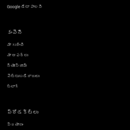
Google డేటా పాలసీ
కంపెనీ
మా గురించి
మా ఆఫర్లు
న్యూస్‌రూమ్
పెట్టుబడిదారులు
బ్లాగ్
ప్రోడక్ట్؜లు
ప్రయాణం