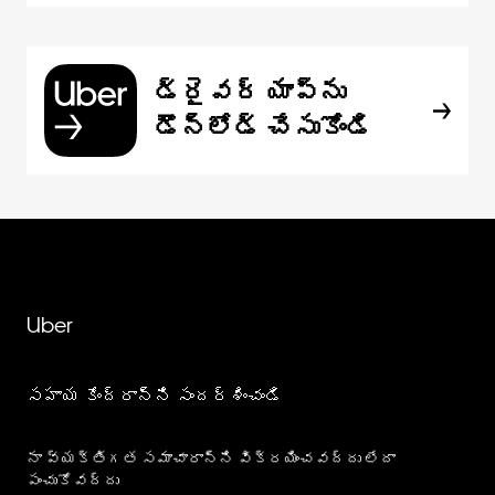
డ్రైవర్ యాప్‌ను
డౌన్‌లోడ్ చేసుకోండి
Uber
సహాయ కేంద్రాన్ని సందర్శించండి
నా వ్యక్తిగత సమాచారాన్ని విక్రయించవద్దు లేదా
పంచుకోవద్దు