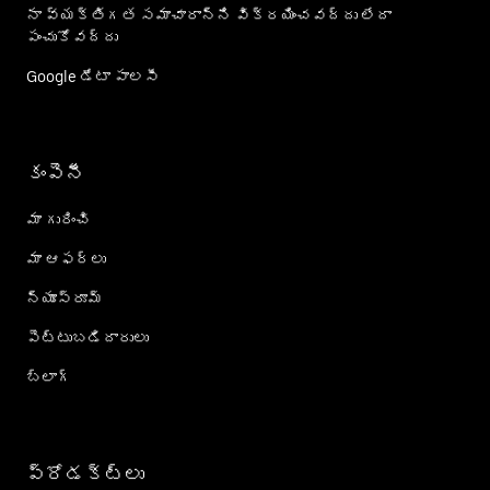
నా వ్యక్తిగత సమాచారాన్ని విక్రయించవద్దు లేదా
పంచుకోవద్దు
Google డేటా పాలసీ
కంపెనీ
మా గురించి
మా ఆఫర్లు
న్యూస్‌రూమ్
పెట్టుబడిదారులు
బ్లాగ్
ప్రోడక్ట్؜లు