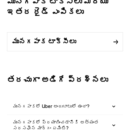
మునగపాక టాక్సీలు మరియు
ఇతర రైడ్ ఎంపికలు
మునగపాక టాక్సీలు
తరచుగా అడిగే ప్రశ్నలు
మునగపాకలో Uber అందుబాటులో ఉందా?
మునగపాకలో ప్రయాణించడానికి అత్యంత
సరసమైన మార్గం ఏమిటి?