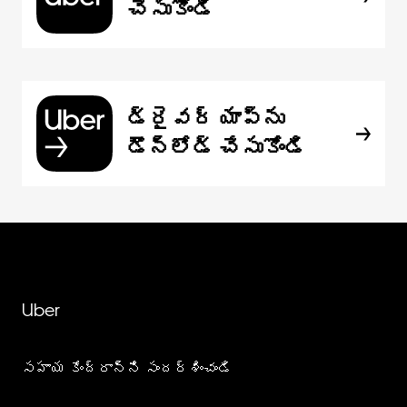
చేసుకోండి
డ్రైవర్ యాప్‌ను
డౌన్‌లోడ్ చేసుకోండి
Uber
సహాయ కేంద్రాన్ని సందర్శించండి