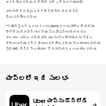
ఆకర్షించవచ్చు, ఇవి టోల్ కంటే ఎక్కువగా ఉంటాయి.
వాహనానికి నష్టం జరిగితే క్లీనింగ్ లేదా రిపేర్
ఫీజు వర్తించవచ్చు.
*నమూనా రైడర్ ధరలు సగటు UberX ధరలు మాత్రమే మరియు
భౌగోళికం, ట్రాఫిక్ ఆలస్యం, ప్రమోషన్లు లేదా ఇతర
కారణాల వల్ల వచ్చే మార్పులను ప్రతిబింబించవు. స్థిర
రేట్లు మరియు కనీస ఫీజులు వర్తించవచ్చు. ప్రయాణాలు మరియు
షెడ్యూల్ చేసిన ప్రయాణాల కోసం వాస్తవ ధరలు మారవచ్చు.
యాప్‌లలో ఇది సులభం
Uber యాప్‌ను డౌన్‌లోడ్