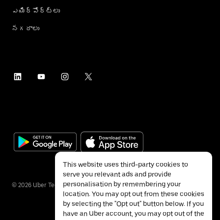
ఎయిర్؜పోర్ట్؜లు
నగరాలు
This website uses third-party cookies to
serve you relevant ads and provide
personalisation by remembering your
©
2026
Uber Technologies Inc.
location. You may opt out from these cookies
by selecting the "Opt out" button below. If you
have an Uber account, you may opt out of the