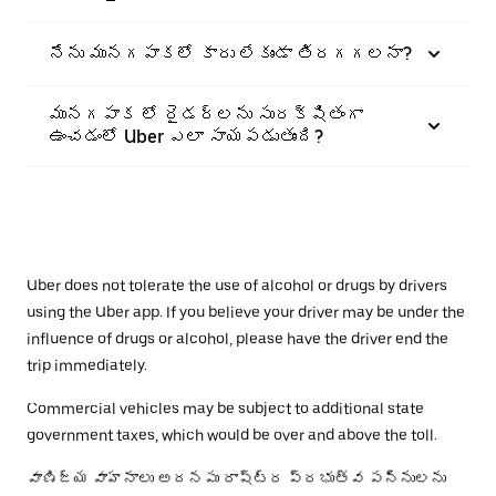
నేను మునగపాకలో కారు లేకుండా తిరగగలనా?
మునగపాక లో రైడర్‌లను సురక్షితంగా
ఉంచడంలో Uber ఎలా సాయపడుతుంది?
Uber does not tolerate the use of alcohol or drugs by drivers
using the Uber app. If you believe your driver may be under the
influence of drugs or alcohol, please have the driver end the
trip immediately.
Commercial vehicles may be subject to additional state
government taxes, which would be over and above the toll.
వాణిజ్య వాహనాలు అదనపు రాష్ట్ర ప్రభుత్వ పన్నులను