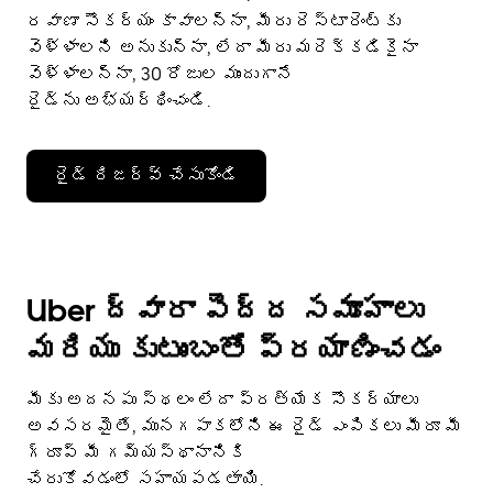
రవాణా సౌకర్యం కావాలన్నా, మీరు రెస్టారెంట్‌కు
వెళ్ళాలని అనుకున్నా, లేదా మీరు మరెక్కడికైనా
వెళ్ళాలన్నా, 30 రోజుల ముందుగానే
రైడ్‌ను అభ్యర్థించండి.
రైడ్ రిజర్వ్ చేసుకోండి
Uber ద్వారా పెద్ద సమూహాలు
మరియు కుటుంబంతో ప్రయాణించడం
మీకు అదనపు స్థలం లేదా ప్రత్యేక సౌకర్యాలు
అవసరమైతే, మునగపాకలోని ఈ రైడ్ ఎంపికలు మీరూ మీ
గ్రూప్ మీ గమ్యస్థానానికి
చేరుకోవడంలో సహాయపడతాయి.