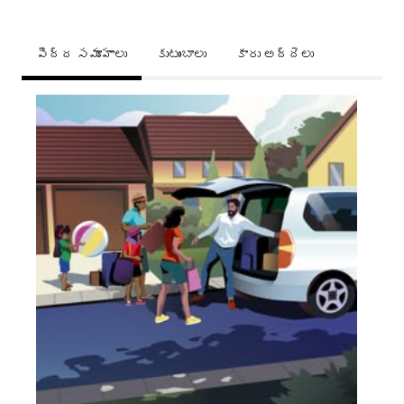
పెద్ద సమూహాలు
కుటుంబాలు
కారు అద్దెలు