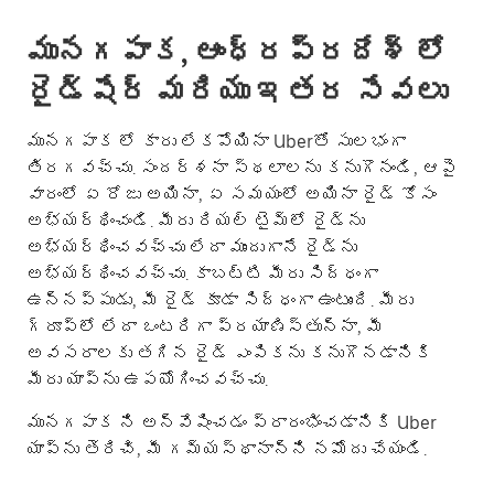
మునగపాక, ఆంధ్రప్రదేశ్ లో
రైడ్‌షేర్ మరియు ఇతర సేవలు
మునగపాక లో కారు లేకపోయినా Uberతో సులభంగా
తిరగవచ్చు. సందర్శనా స్థలాలను కనుగొనండి, ఆపై
వారంలో ఏ రోజు అయినా, ఏ సమయంలో అయినా రైడ్ కోసం
అభ్యర్థించండి. మీరు రియల్ టైమ్‌లో రైడ్‌ను
అభ్యర్థించవచ్చు లేదా ముందుగానే రైడ్‌ను
అభ్యర్థించవచ్చు. కాబట్టి మీరు సిద్ధంగా
ఉన్నప్పుడు, మీ రైడ్ కూడా సిద్ధంగా ఉంటుంది. మీరు
గ్రూప్؜లో లేదా ఒంటరిగా ప్రయాణిస్తున్నా, మీ
అవసరాలకు తగిన రైడ్ ఎంపికను కనుగొనడానికి
మీరు యాప్‌ను ఉపయోగించవచ్చు.
మునగపాక ని అన్వేషించడం ప్రారంభించడానికి Uber
యాప్‌ను తెరిచి, మీ గమ్యస్థానాన్ని నమోదు చేయండి.