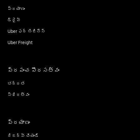
ప్రయాణం
డ్రైవ్
Uber ఫర్ బిజినెస్
Uber Freight
ప్రపంచ పౌరసత్వం
భద్రత
స్థిరత్వం
ప్రయాణం
రిజర్వ్ చేయండి