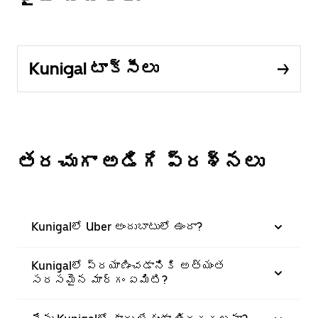
Kunigal టాక్సీలు
తరచుగా అడిగే ప్రశ్నలు
Kunigalలో Uber అందుబాటులో ఉందా?
Kunigalలో ప్రయాణించడానికి అత్యంత
సరసమైన మార్గం ఏమిటి?