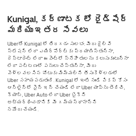
Kunigal, కర్ణాటక లో రైడ్‌షేర్
మరియు ఇతర సేవలు
Uberతో Kunigal లో తిరగడం సులభం. మీరు రైల్వే
స్టేషన్ లేదా ఎయిర్‌పోర్ట్‌కు ప్రయాణిస్తున్నా,
రెస్టారెంట్ లేదా ఈవెంట్లో స్నేహితులను కలుసుకుంటున్నా
లేదా పట్టణంలో పనులు చేస్తున్నా, మీరు
వెళ్లవలసిన చోటుకు మిమ్మల్ని తీసుకెళ్లడంలో
Uber సహాయపడుతుంది. Kunigal లో ఇంటి నుండి పికప్ కోసం
ఆన్‌లైన్‌లో సైన్ ఇన్ చేయండి లేదా Uber యాప్‌ను తెరిచి,
క్యాబ్, Uber Auto లేదా Uber బైక్‌ని
అభ్యర్థించడానికి మీ గమ్యస్థానాన్ని
నమోదు చేయండి.