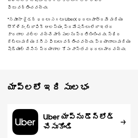
ఫీజు వర్తించవచ్చు.
*నమూనా రైడర్ ధరలు సగటు UberX ధరలు మాత్రమే మరియు
భౌగోళికం, ట్రాఫిక్ ఆలస్యం, ప్రమోషన్లు లేదా ఇతర
కారణాల వల్ల వచ్చే మార్పులను ప్రతిబింబించవు. స్థిర
రేట్లు మరియు కనీస ఫీజులు వర్తించవచ్చు. ప్రయాణాలు మరియు
షెడ్యూల్ చేసిన ప్రయాణాల కోసం వాస్తవ ధరలు మారవచ్చు.
యాప్‌లలో ఇది సులభం
Uber యాప్‌ను డౌన్‌లోడ్
చేసుకోండి