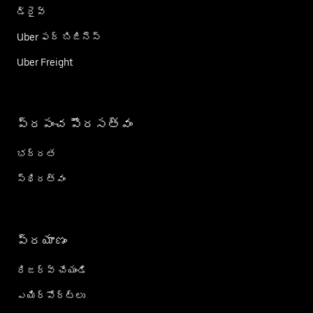
డ్రైవ్
Uber ఫర్ బిజినెస్
Uber Freight
ప్రపంచ పౌరసత్వం
భద్రత
స్థిరత్వం
ప్రయాణం
రిజర్వ్ చేయండి
ఎయిర్؜పోర్ట్؜లు