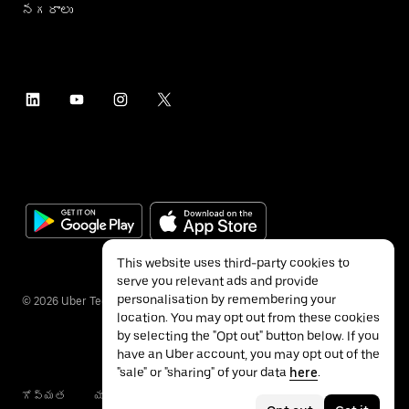
నగరాలు
This website uses third-party cookies to
serve you relevant ads and provide
personalisation by remembering your
©
2026
Uber Technologies Inc.
location. You may opt out from these cookies
by selecting the "Opt out" button below. If you
have an Uber account, you may opt out of the
"sale" or "sharing" of your data
here
.
గోప్యత
యాక్సెసబిలిటీ
నిబంధనలు