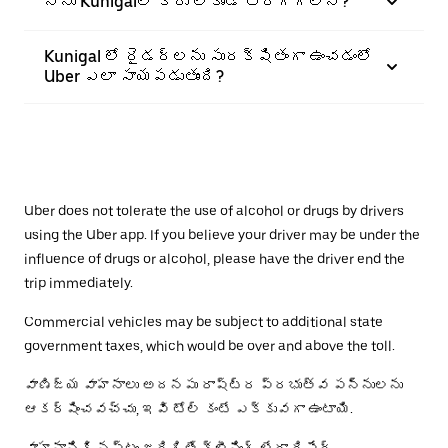
నేను Kunigalలో కారు లేకుండా తిరగగలనా?
Kunigal లో రైడర్‌లను సురక్షితంగా ఉంచడంలో
Uber ఎలా సాయపడుతుంది?
Uber does not tolerate the use of alcohol or drugs by drivers
using the Uber app. If you believe your driver may be under the
influence of drugs or alcohol, please have the driver end the
trip immediately.
Commercial vehicles may be subject to additional state
government taxes, which would be over and above the toll.
వాణిజ్య వాహనాలు అదనపు రాష్ట్ర ప్రభుత్వ పన్నులను
ఆకర్షించవచ్చు, ఇవి టోల్ కంటే ఎక్కువగా ఉంటాయి.
వాహనానికి నష్టం జరిగితే క్లీనింగ్ లేదా రిపేర్