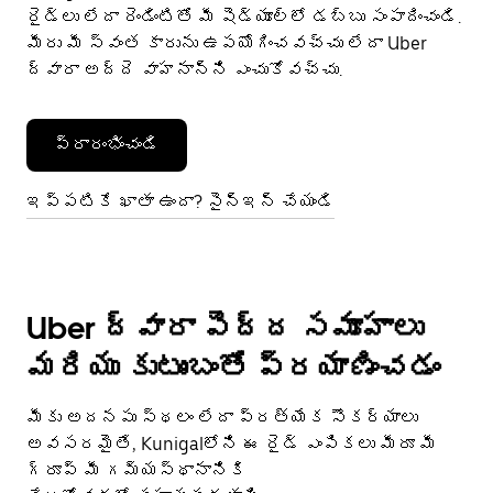
రైడ్‌లు లేదా రెండింటితో మీ షెడ్యూల్‌లో డబ్బు సంపాదించండి.
మీరు మీ స్వంత కారును ఉపయోగించవచ్చు లేదా Uber
ద్వారా అద్దె వాహనాన్ని ఎంచుకోవచ్చు.
ప్రారంభించండి
ఇప్పటికే ఖాతా ఉందా? సైన్ఇన్ చేయండి
Uber ద్వారా పెద్ద సమూహాలు
మరియు కుటుంబంతో ప్రయాణించడం
మీకు అదనపు స్థలం లేదా ప్రత్యేక సౌకర్యాలు
అవసరమైతే, Kunigalలోని ఈ రైడ్ ఎంపికలు మీరూ మీ
గ్రూప్ మీ గమ్యస్థానానికి