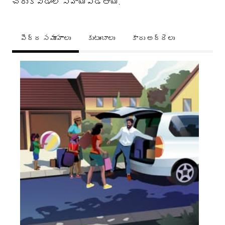
చేరుకోవడంలో సహాయపడతాయి.
పెద్ద సమూహాలు
కుటుంబాలు
కారు అద్దెలు