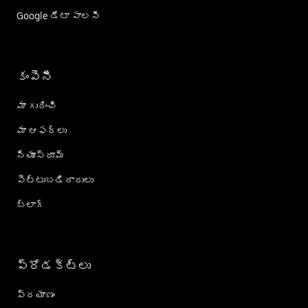
Google డేటా పాలసీ
కంపెనీ
మా గురించి
మా ఆఫర్లు
న్యూస్‌రూమ్
పెట్టుబడిదారులు
బ్లాగ్
ప్రోడక్ట్؜లు
ప్రయాణం