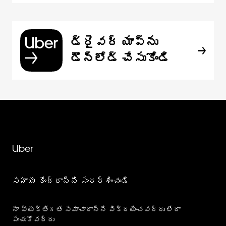
డ్రైవర్ యాప్‌ను
డౌన్‌లోడ్ చేసుకోండి
Uber
సహాయ కేంద్రాన్ని సందర్శించండి
నా వ్యక్తిగత సమాచారాన్ని విక్రయించవద్దు లేదా
పంచుకోవద్దు