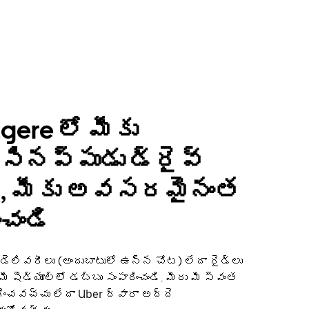
gere లో మీకు
ినప్పుడు డ్రైవ్
ి, మీకు అవసరమైనంత
ంచండి
 డెలివరీలు (అందుబాటులో ఉన్న చోట) లేదా రైడ్‌లు
ో మీ షెడ్యూల్‌లో డబ్బు సంపాదించండి. మీరు మీ స్వంత
ించవచ్చు లేదా Uber ద్వారా అద్దె