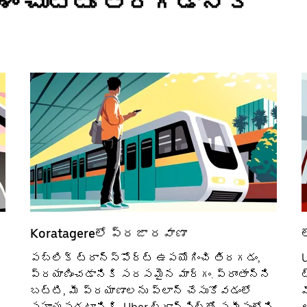
శం చుట్టూ తిరగడానికి
Koratagereలో ప్రజా రవాణా
పబ్లిక్ ట్రాన్స్‌పోర్ట్‌ ఉపయోగించి తిరగడం,
U
ప్రయాణించడానికి సరసమైన మార్గం. ప్రాంతాన్ని
ట
బట్టి, మీ ప్రయాణాలను ప్లాన్ చేసుకోవడంలో