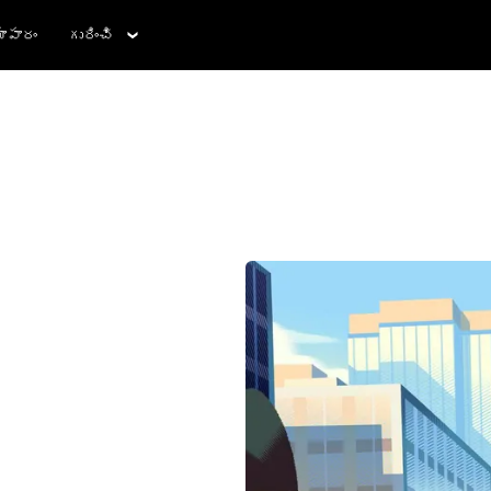
ాపారం
గురించి