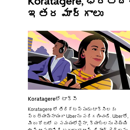
Koratagere, భారతదే
ఇతర మార్గాలు
Koratagereలో టాక్సీ
Koratagere లో తిరిగేటప్పుడు టాక్సీలకు
ప్రత్యామ్నాయంగా Uberను పరిగణించండి. Uberతో,
మీరు రోజులో ఏ సమయంలోనైనా, క్యాబ్‌లను చెయ్యి