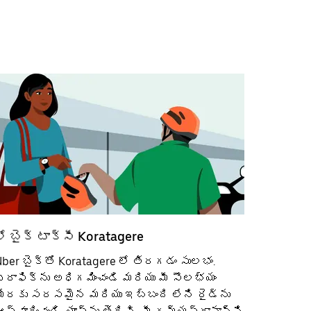
లో బైక్ టాక్సీ Koratagere
ber బైక్‌తో Koratagere లో తిరగడం సులభం.
్రాఫిక్‌ను అధిగమించండి మరియు మీ సౌలభ్యం
మేరకు సరసమైన మరియు ఇబ్బంది లేని రైడ్‌ను