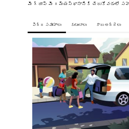
మీ గ్రూప్ మీ గమ్యస్థానానికి చేరుకోవడంలో 
పెద్ద సమూహాలు
కుటుంబాలు
కారు అద్దెలు