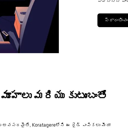
వాహనాన్ని ఎం
ప్రారంభించం
మూహాలు మరియు కుటుంబంతో
 అవసరమైతే, Koratagereలోని ఈ రైడ్ ఎంపికలు మీరూ