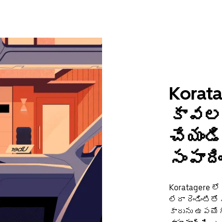
Korata
కావలస
చేయండ
సంపాది
Koratagere లో
లేదా రెండింటిత
కారును ఉపయోగ