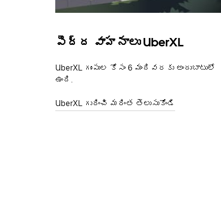
పెద్ద వాహనాలు UberXL
UberXL గుంపుల కోసం 6 మందివరకు అందుబాటులో
ఉంది.
UberXL గురించి మరింత తెలుసుకోండి