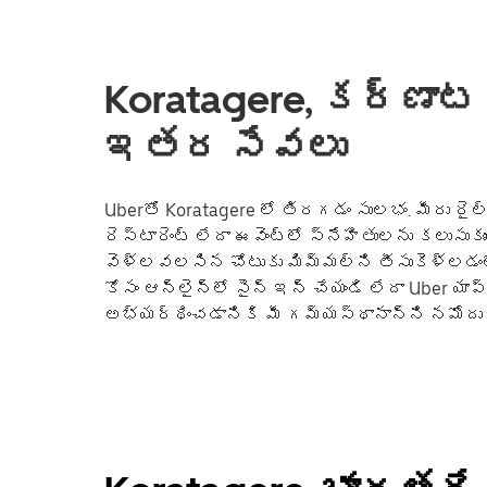
Koratagere, కర్ణాటక
ఇతర సేవలు
Uberతో Koratagere లో తిరగడం సులభం. మీరు రైల్
రెస్టారెంట్ లేదా ఈవెంట్లో స్నేహితులను కలుసుకు
వెళ్లవలసిన చోటుకు మిమ్మల్ని తీసుకెళ్లడంలో 
కోసం ఆన్‌లైన్‌లో సైన్ ఇన్ చేయండి లేదా Uber యాప్‌
అభ్యర్థించడానికి మీ గమ్యస్థానాన్ని నమోదు 