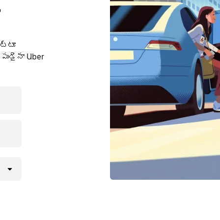
ి
ుట్టూ
పుడైనా Uber