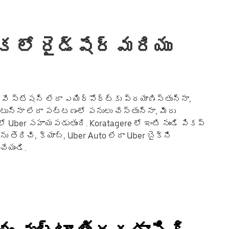
 లో రైడ్‌షేర్ మరియు
వే స్టేషన్ లేదా ఎయిర్‌పోర్ట్‌కు ప్రయాణిస్తున్నా,
ంటున్నా లేదా పట్టణంలో పనులు చేస్తున్నా, మీరు
Uber సహాయపడుతుంది. Koratagere లో ఇంటి నుండి పికప్
ను తెరిచి, క్యాబ్, Uber Auto లేదా Uber బైక్‌ని
చేయండి.