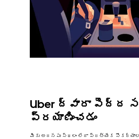
Uber ద్వారా పెద్ద స
ప్రయాణించడం
మీకు అదనపు స్థలం లేదా ప్రత్యేక సౌకర్యాలు