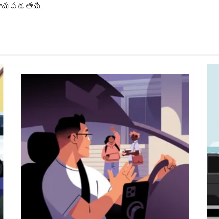
సహాయపడతాయి.