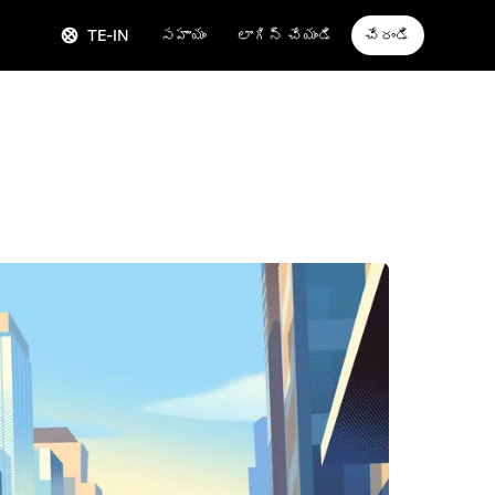
TE-IN
సహాయం
లాగిన్ చేయండి
చేరండి