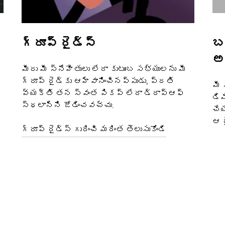
గ్రూప్ రైడ్స్
బ
అ
మీరు మీ స్నేహితులు లేదా కుటుంబ సభ్యులను మీ
గ్రూప్ రైడ్‌కు ఆహ్వానించినప్పుడు, ప్రతి
మీ 
వ్యక్తి తన స్వంత పికప్ లేదా డ్రాప్‌ఆఫ్
డిమ
స్థలాన్ని జోడించవచ్చు.
చేయ
ఆ ర
గ్రూప్ రైడ్స్ గురించి మరింత తెలుసుకోండి