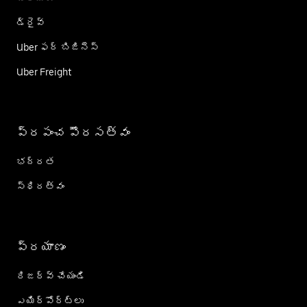
డ్రైవ్
Uber ఫర్ బిజినెస్
Uber Freight
ప్రపంచ పౌరసత్వం
భద్రత
స్థిరత్వం
ప్రయాణం
రిజర్వ్ చేయండి
ఎయిర్؜పోర్ట్؜లు