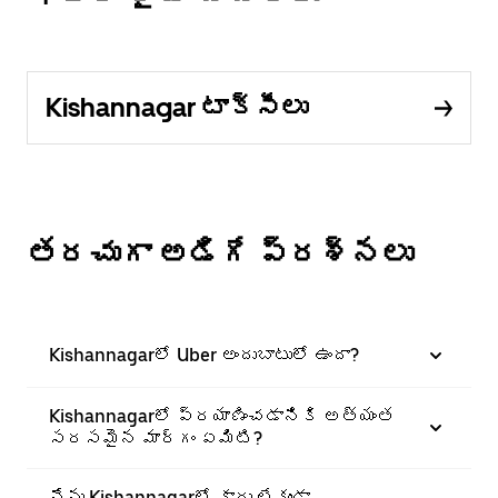
Kishannagar టాక్సీలు
తరచుగా అడిగే ప్రశ్నలు
Kishannagarలో Uber అందుబాటులో ఉందా?
Kishannagarలో ప్రయాణించడానికి అత్యంత
సరసమైన మార్గం ఏమిటి?
నేను Kishannagarలో కారు లేకుండా