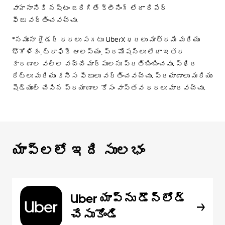
వాహనానికి నష్టం జరిగితే క్లీనింగ్ లేదా రిపేర్
ఫీజు వర్తించవచ్చు.
*నమూనా రైడర్ ధరలు సగటు UberX ధరలు మాత్రమే మరియు
భౌగోళికం, ట్రాఫిక్ ఆలస్యం, ప్రమోషన్లు లేదా ఇతర
కారణాల వల్ల వచ్చే మార్పులను ప్రతిబింబించవు. స్థిర
రేట్లు మరియు కనీస ఫీజులు వర్తించవచ్చు. ప్రయాణాలు మరియు
షెడ్యూల్ చేసిన ప్రయాణాల కోసం వాస్తవ ధరలు మారవచ్చు.
యాప్‌లలో ఇది సులభం
Uber యాప్‌ను డౌన్‌లోడ్
చేసుకోండి