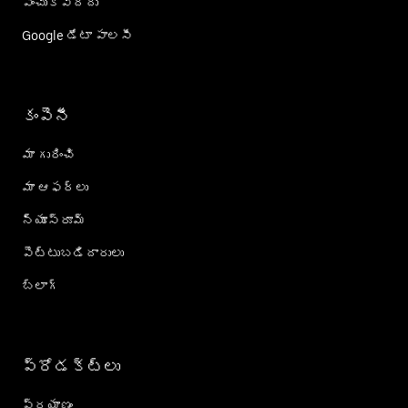
పంచుకోవద్దు
Google డేటా పాలసీ
కంపెనీ
మా గురించి
మా ఆఫర్లు
న్యూస్‌రూమ్
పెట్టుబడిదారులు
బ్లాగ్
ప్రోడక్ట్؜లు
ప్రయాణం