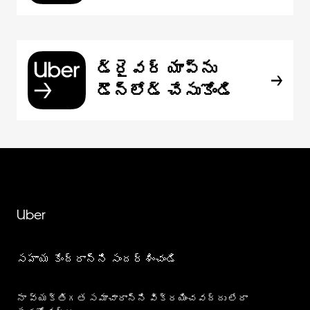
డ్రైవర్ యాప్‌ను
డౌన్‌లోడ్ చేసుకోండి
Uber
సహాయ కేంద్రాన్ని సందర్శించండి
నా వ్యక్తిగత సమాచారాన్ని విక్రయించవద్దు లేదా