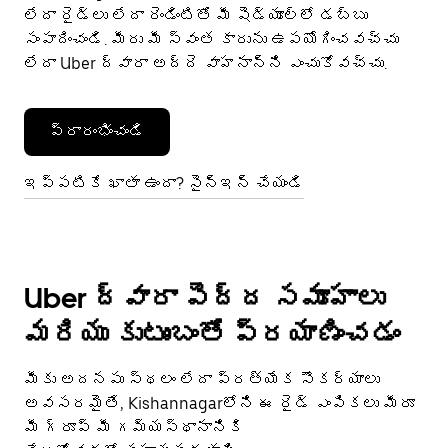
లేదా రైడ్‌లు లేదా రెండింటితో మీ షెడ్యూల్‌లో డబ్బు
సంపాదించండి. మీరు మీ స్వంత కారును ఉపయోగించవచ్చు
లేదా Uber ద్వారా అద్దె వాహనాన్ని ఎంచుకోవచ్చు.
ప్రారంభించండి
ఇప్పటికే ఖాతా ఉందా? సైన్ఇన్ చేయండి
Uber ద్వారా పెద్ద సమూహాలు
మరియు కుటుంబంతో ప్రయాణించడం
మీకు అదనపు స్థలం లేదా ప్రత్యేక సౌకర్యాలు
అవసరమైతే, Kishannagarలోని ఈ రైడ్ ఎంపికలు మీరూ
మీ గ్రూప్ మీ గమ్యస్థానానికి