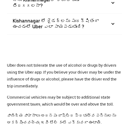
తిరగగలనా?
Kishannagar లో రైడర్‌లను సురక్షితంగా
ఉంచడంలో Uber ఎలా సాయపడుతుంది?
Uber does not tolerate the use of alcohol or drugs by drivers
using the Uber app. If you believe your driver may be under the
influence of drugs or alcohol, please have the driver end the
trip immediately.
Commercial vehicles may be subject to additional state
government taxes, which would be over and above the toll.
వాణిజ్య వాహనాలు అదనపు రాష్ట్ర ప్రభుత్వ పన్నులను
ఆకర్షించవచ్చు, ఇవి టోల్ కంటే ఎక్కువగా ఉంటాయి.