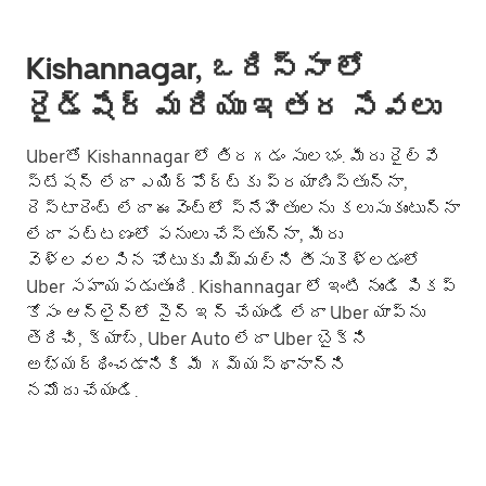
Kishannagar, ఒరిస్సా లో
రైడ్‌షేర్ మరియు ఇతర సేవలు
Uberతో Kishannagar లో తిరగడం సులభం. మీరు రైల్వే
స్టేషన్ లేదా ఎయిర్‌పోర్ట్‌కు ప్రయాణిస్తున్నా,
రెస్టారెంట్ లేదా ఈవెంట్లో స్నేహితులను కలుసుకుంటున్నా
లేదా పట్టణంలో పనులు చేస్తున్నా, మీరు
వెళ్లవలసిన చోటుకు మిమ్మల్ని తీసుకెళ్లడంలో
Uber సహాయపడుతుంది. Kishannagar లో ఇంటి నుండి పికప్
కోసం ఆన్‌లైన్‌లో సైన్ ఇన్ చేయండి లేదా Uber యాప్‌ను
తెరిచి, క్యాబ్, Uber Auto లేదా Uber బైక్‌ని
అభ్యర్థించడానికి మీ గమ్యస్థానాన్ని
నమోదు చేయండి.