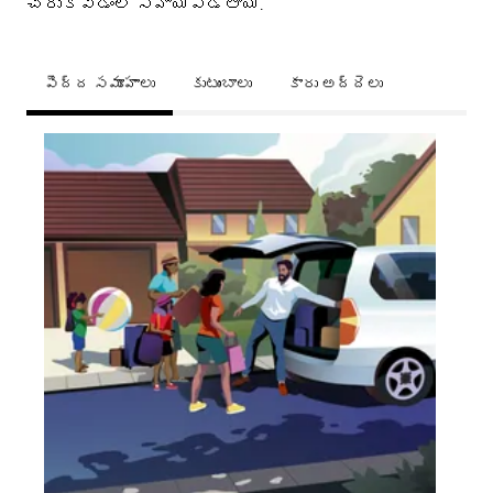
చేరుకోవడంలో సహాయపడతాయి.
పెద్ద సమూహాలు
కుటుంబాలు
కారు అద్దెలు