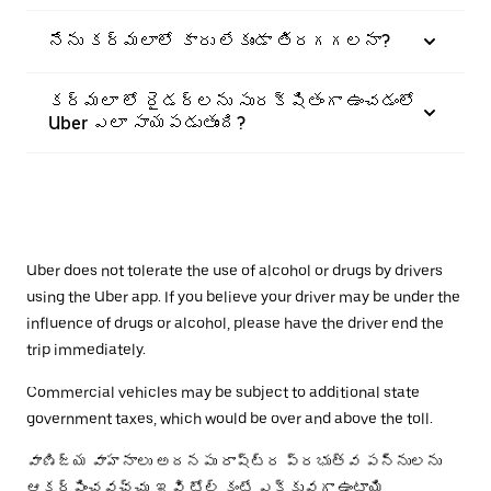
నేను కర్మలాలో కారు లేకుండా తిరగగలనా?
కర్మలా లో రైడర్‌లను సురక్షితంగా ఉంచడంలో
Uber ఎలా సాయపడుతుంది?
Uber does not tolerate the use of alcohol or drugs by drivers
using the Uber app. If you believe your driver may be under the
influence of drugs or alcohol, please have the driver end the
trip immediately.
Commercial vehicles may be subject to additional state
government taxes, which would be over and above the toll.
వాణిజ్య వాహనాలు అదనపు రాష్ట్ర ప్రభుత్వ పన్నులను
ఆకర్షించవచ్చు, ఇవి టోల్ కంటే ఎక్కువగా ఉంటాయి.