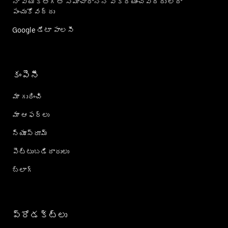
నా వ్యక్తిగత సమాచారాన్ని విక్రయించవద్దు లేదా
పంచుకోవద్దు
Google డేటా పాలసీ
కంపెనీ
మా గురించి
మా ఆఫర్లు
న్యూస్‌రూమ్
పెట్టుబడిదారులు
బ్లాగ్
ప్రోడక్ట్؜లు