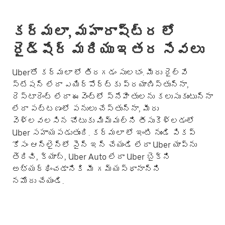
కర్మలా, మహారాష్ట్ర లో
రైడ్‌షేర్ మరియు ఇతర సేవలు
Uberతో కర్మలా లో తిరగడం సులభం. మీరు రైల్వే
స్టేషన్ లేదా ఎయిర్‌పోర్ట్‌కు ప్రయాణిస్తున్నా,
రెస్టారెంట్ లేదా ఈవెంట్లో స్నేహితులను కలుసుకుంటున్నా
లేదా పట్టణంలో పనులు చేస్తున్నా, మీరు
వెళ్లవలసిన చోటుకు మిమ్మల్ని తీసుకెళ్లడంలో
Uber సహాయపడుతుంది. కర్మలా లో ఇంటి నుండి పికప్
కోసం ఆన్‌లైన్‌లో సైన్ ఇన్ చేయండి లేదా Uber యాప్‌ను
తెరిచి, క్యాబ్, Uber Auto లేదా Uber బైక్‌ని
అభ్యర్థించడానికి మీ గమ్యస్థానాన్ని
నమోదు చేయండి.