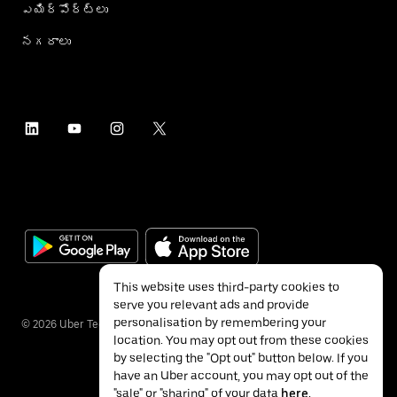
ఎయిర్؜పోర్ట్؜లు
నగరాలు
This website uses third-party cookies to
serve you relevant ads and provide
personalisation by remembering your
©
2026
Uber Technologies Inc.
location. You may opt out from these cookies
by selecting the "Opt out" button below. If you
have an Uber account, you may opt out of the
"sale" or "sharing" of your data
here
.