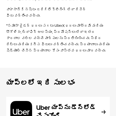
వాహనానికి నష్టం జరిగితే క్లీనింగ్ లేదా రిపేర్
ఫీజు వర్తించవచ్చు.
*నమూనా రైడర్ ధరలు సగటు UberX ధరలు మాత్రమే మరియు
భౌగోళికం, ట్రాఫిక్ ఆలస్యం, ప్రమోషన్లు లేదా ఇతర
కారణాల వల్ల వచ్చే మార్పులను ప్రతిబింబించవు. స్థిర
రేట్లు మరియు కనీస ఫీజులు వర్తించవచ్చు. ప్రయాణాలు మరియు
షెడ్యూల్ చేసిన ప్రయాణాల కోసం వాస్తవ ధరలు మారవచ్చు.
యాప్‌లలో ఇది సులభం
Uber యాప్‌ను డౌన్‌లోడ్
చేసుకోండి