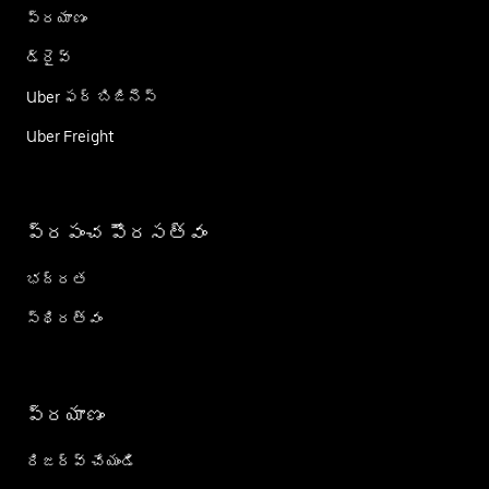
ప్రయాణం
డ్రైవ్
Uber ఫర్ బిజినెస్
Uber Freight
ప్రపంచ పౌరసత్వం
భద్రత
స్థిరత్వం
ప్రయాణం
రిజర్వ్ చేయండి