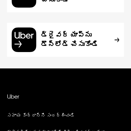
డ్రైవర్ యాప్‌ను
డౌన్‌లోడ్ చేసుకోండి
Uber
సహాయ కేంద్రాన్ని సందర్శించండి