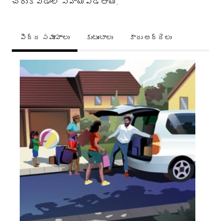
చేరుకోవడంలో సహాయపడతాయి.
పెద్ద సమూహాలు
కుటుంబాలు
కారు అద్దెలు