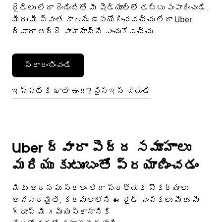
రైడ్‌లు లేదా రెండింటితో మీ షెడ్యూల్‌లో డబ్బు సంపాదించండి.
మీరు మీ స్వంత కారును ఉపయోగించవచ్చు లేదా Uber
ద్వారా అద్దె వాహనాన్ని ఎంచుకోవచ్చు.
ప్రారంభించండి
ఇప్పటికే ఖాతా ఉందా? సైన్ఇన్ చేయండి
Uber ద్వారా పెద్ద సమూహాలు
మరియు కుటుంబంతో ప్రయాణించడం
మీకు అదనపు స్థలం లేదా ప్రత్యేక సౌకర్యాలు
అవసరమైతే, కర్మలాలోని ఈ రైడ్ ఎంపికలు మీరూ మీ
గ్రూప్ మీ గమ్యస్థానానికి