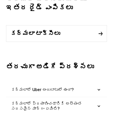
ఇతర రైడ్ ఎంపికలు
కర్మలా టాక్సీలు
తరచుగా అడిగే ప్రశ్నలు
కర్మలాలో Uber అందుబాటులో ఉందా?
కర్మలాలో ప్రయాణించడానికి అత్యంత
సరసమైన మార్గం ఏమిటి?