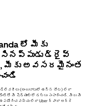
anda లో మీకు
ినప్పుడు డ్రైవ్
ి, మీకు అవసరమైనంత
ంచండి
 డెలివరీలు (అందుబాటులో ఉన్న చోట) లేదా
ండింటితో మీ షెడ్యూల్‌లో డబ్బు సంపాదించండి. మీరు మీ
 ఉపయోగించవచ్చు లేదా Uber ద్వారా అద్దె