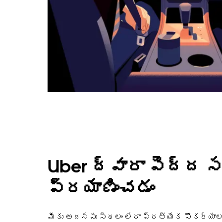
Uber ద్వారా పెద్ద స
ప్రయాణించడం
మీకు అదనపు స్థలం లేదా ప్రత్యేక సౌకర్యాల