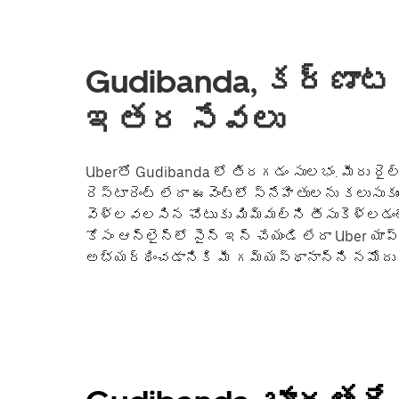
Gudibanda, కర్ణాటక
ఇతర సేవలు
Uberతో Gudibanda లో తిరగడం సులభం. మీరు రైల్వ
రెస్టారెంట్ లేదా ఈవెంట్లో స్నేహితులను కలుసుకు
వెళ్లవలసిన చోటుకు మిమ్మల్ని తీసుకెళ్లడంలో
కోసం ఆన్‌లైన్‌లో సైన్ ఇన్ చేయండి లేదా Uber యాప్‌
అభ్యర్థించడానికి మీ గమ్యస్థానాన్ని నమోదు 