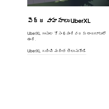
పెద్ద వాహనాలు UberXL
UberXL గుంపుల కోసం 6 మందివరకు అందుబాటులో
ఉంది.
UberXL గురించి మరింత తెలుసుకోండి