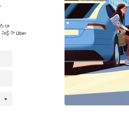
ి
ుట్టూ
పుడైనా Uber