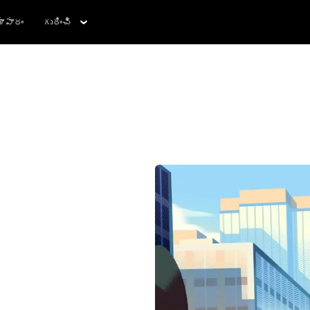
ాపారం
గురించి