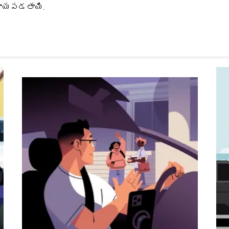
సహాయపడతాయి.