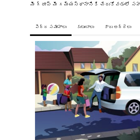
మీ గ్రూప్ మీ గమ్యస్థానానికి చేరుకోవడంలో 
పెద్ద సమూహాలు
కుటుంబాలు
కారు అద్దెలు