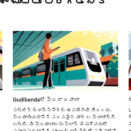
ం చుట్టూ తిరగడానికి
Gudibandaలో ప్రజా రవాణా
పబ్లిక్ ట్రాన్స్‌పోర్ట్‌ ఉపయోగించి తిరగడం,
ప్రయాణించడానికి సరసమైన మార్గం. ప్రాంతాన్ని
ట
బట్టి, మీ ప్రయాణాలను ప్లాన్ చేసుకోవడంలో