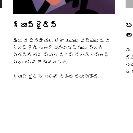
గ్రూప్ రైడ్స్
బ
అ
మీరు మీ స్నేహితులు లేదా కుటుంబ సభ్యులను మీ
గ్రూప్ రైడ్‌కు ఆహ్వానించినప్పుడు, ప్రతి
మీ 
వ్యక్తి తన స్వంత పికప్ లేదా డ్రాప్‌ఆఫ్
డిమ
స్థలాన్ని జోడించవచ్చు.
చేయ
ఆ ర
గ్రూప్ రైడ్స్ గురించి మరింత తెలుసుకోండి