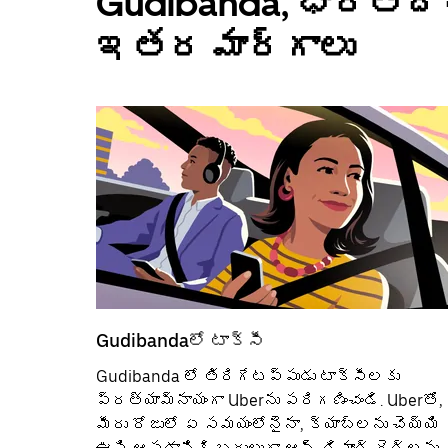
Gudibanda, భారతదేశ
ఇతర మార్గాలు
Gudibandaలో టాక్సీ
Gudibanda లో తిరిగేటప్పుడు టాక్సీలకు
ప్రత్యామ్నాయంగా Uberను పరిగణించండి. Uberతో,
మీరు రోజులో ఏ సమయంలోనైనా, క్యాబ్‌లను చెయ్యి