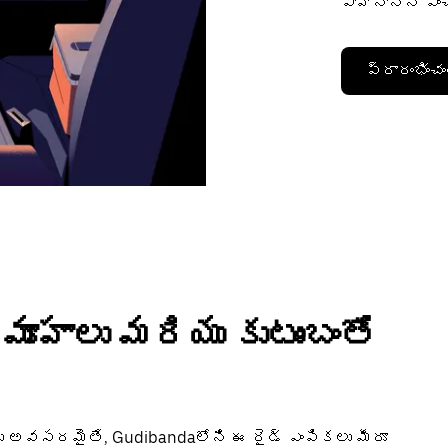
వాహనాన్ని ఎం
ప్రారంభించం
మూహాలు మరియు కుటుంబంతో
ు అవసరమైతే, Gudibandaలోని ఈ రైడ్ ఎంపికలు మీరూ