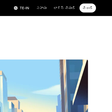
TE-IN
సహాయం
లాగిన్ చేయండి
చేరండి