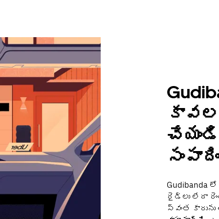
Gudib
కావలస
చేయండ
సంపాది
Gudibanda లో
రైడ్‌లు లేదా రె
స్వంత కారును