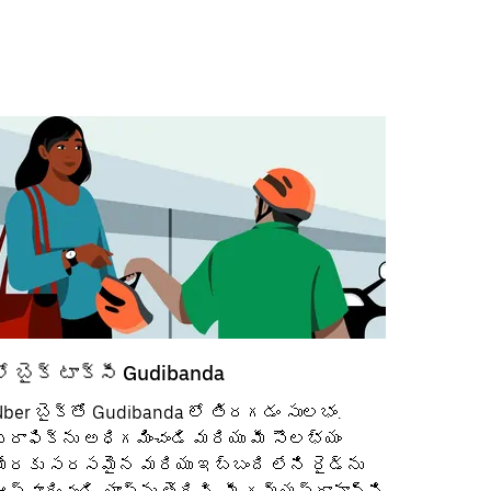
లో బైక్ టాక్సీ Gudibanda
Uber బైక్‌తో Gudibanda లో తిరగడం సులభం.
్రాఫిక్‌ను అధిగమించండి మరియు మీ సౌలభ్యం
మేరకు సరసమైన మరియు ఇబ్బంది లేని రైడ్‌ను