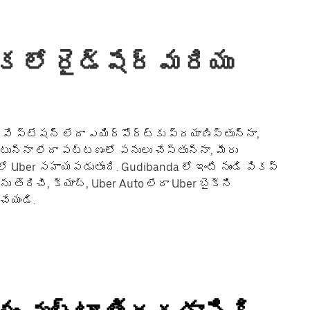
 లో రైడ్‌షేర్ మరియు
ే స్టేషన్ లేదా ఎయిర్‌పోర్ట్‌కు ప్రయాణిస్తున్నా,
ంటున్నా లేదా పట్టణంలో పనులు చేస్తున్నా, మీరు
 Uber సహాయపడుతుంది. Gudibanda లో ఇంటి నుండి పికప్
ను తెరిచి, క్యాబ్, Uber Auto లేదా Uber బైక్‌ని
చేయండి.