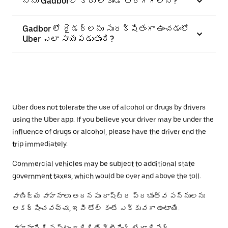
నేను Gadborలో కారు లేకుండా తిరగగలనా?
Gadbor లో రైడర్‌లను సురక్షితంగా ఉంచడంలో
Uber ఎలా సాయపడుతుంది?
Uber does not tolerate the use of alcohol or drugs by drivers
using the Uber app. If you believe your driver may be under the
influence of drugs or alcohol, please have the driver end the
trip immediately.
Commercial vehicles may be subject to additional state
government taxes, which would be over and above the toll.
వాణిజ్య వాహనాలు అదనపు రాష్ట్ర ప్రభుత్వ పన్నులను
ఆకర్షించవచ్చు, ఇవి టోల్ కంటే ఎక్కువగా ఉంటాయి.
వాహనానికి నష్టం జరిగితే క్లీనింగ్ లేదా రిపేర్