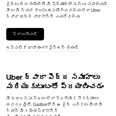
రైడ్‌లు లేదా రెండింటితో మీ షెడ్యూల్‌లో డబ్బు సంపాదించండి.
మీరు మీ స్వంత కారును ఉపయోగించవచ్చు లేదా Uber
ద్వారా అద్దె వాహనాన్ని ఎంచుకోవచ్చు.
ప్రారంభించండి
ఇప్పటికే ఖాతా ఉందా? సైన్ఇన్ చేయండి
Uber ద్వారా పెద్ద సమూహాలు
మరియు కుటుంబంతో ప్రయాణించడం
మీకు అదనపు స్థలం లేదా ప్రత్యేక సౌకర్యాలు
అవసరమైతే, Gadborలోని ఈ రైడ్ ఎంపికలు మీరూ మీ
గ్రూప్ మీ గమ్యస్థానానికి