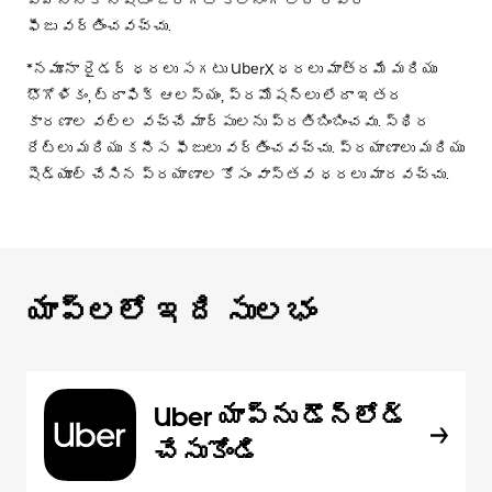
ఫీజు వర్తించవచ్చు.
*నమూనా రైడర్ ధరలు సగటు UberX ధరలు మాత్రమే మరియు
భౌగోళికం, ట్రాఫిక్ ఆలస్యం, ప్రమోషన్లు లేదా ఇతర
కారణాల వల్ల వచ్చే మార్పులను ప్రతిబింబించవు. స్థిర
రేట్లు మరియు కనీస ఫీజులు వర్తించవచ్చు. ప్రయాణాలు మరియు
షెడ్యూల్ చేసిన ప్రయాణాల కోసం వాస్తవ ధరలు మారవచ్చు.
యాప్‌లలో ఇది సులభం
Uber యాప్‌ను డౌన్‌లోడ్
చేసుకోండి