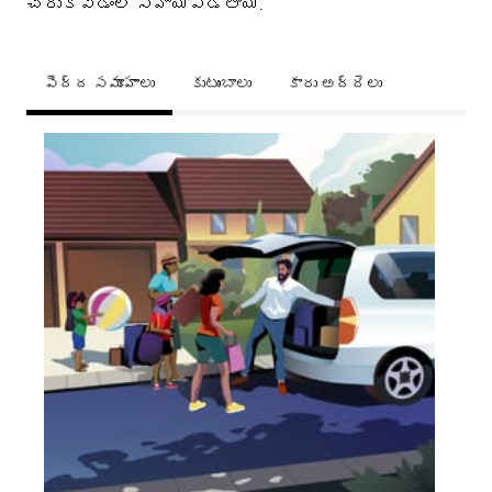
చేరుకోవడంలో సహాయపడతాయి.
పెద్ద సమూహాలు
కుటుంబాలు
కారు అద్దెలు