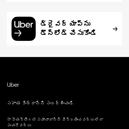
డ్రైవర్ యాప్‌ను
డౌన్‌లోడ్ చేసుకోండి
Uber
సహాయ కేంద్రాన్ని సందర్శించండి
నా వ్యక్తిగత సమాచారాన్ని విక్రయించవద్దు లేదా
పంచుకోవద్దు