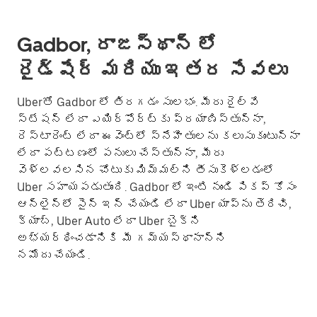
Gadbor, రాజస్థాన్ లో
రైడ్‌షేర్ మరియు ఇతర సేవలు
Uberతో Gadbor లో తిరగడం సులభం. మీరు రైల్వే
స్టేషన్ లేదా ఎయిర్‌పోర్ట్‌కు ప్రయాణిస్తున్నా,
రెస్టారెంట్ లేదా ఈవెంట్లో స్నేహితులను కలుసుకుంటున్నా
లేదా పట్టణంలో పనులు చేస్తున్నా, మీరు
వెళ్లవలసిన చోటుకు మిమ్మల్ని తీసుకెళ్లడంలో
Uber సహాయపడుతుంది. Gadbor లో ఇంటి నుండి పికప్ కోసం
ఆన్‌లైన్‌లో సైన్ ఇన్ చేయండి లేదా Uber యాప్‌ను తెరిచి,
క్యాబ్, Uber Auto లేదా Uber బైక్‌ని
అభ్యర్థించడానికి మీ గమ్యస్థానాన్ని
నమోదు చేయండి.