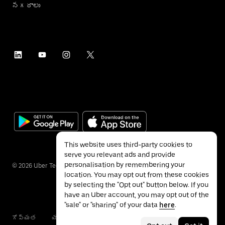
నగరాలు
This website uses third-party cookies to
serve you relevant ads and provide
personalisation by remembering your
©
2026
Uber Technologies Inc.
location. You may opt out from these cookies
by selecting the "Opt out" button below. If you
have an Uber account, you may opt out of the
"sale" or "sharing" of your data
here
.
గోప్యత
యాక్సెసబిలిటీ
నిబంధనలు