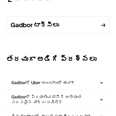
Gadbor టాక్సీలు
తరచుగా అడిగే ప్రశ్నలు
Gadborలో Uber అందుబాటులో ఉందా?
Gadborలో ప్రయాణించడానికి అత్యంత
సరసమైన మార్గం ఏమిటి?