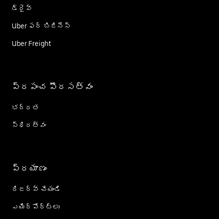
డ్రైవ్
Uber ఫర్ బిజినెస్
Uber Freight
ప్రపంచ పౌరసత్వం
భద్రత
స్థిరత్వం
ప్రయాణం
రిజర్వ్ చేయండి
ఎయిర్؜పోర్ట్؜లు