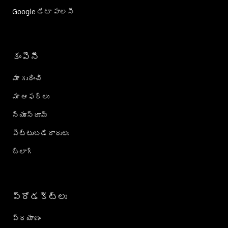
Google డేటా పాలసీ
కంపెనీ
మా గురించి
మా ఆఫర్లు
న్యూస్‌రూమ్
పెట్టుబడిదారులు
బ్లాగ్
ప్రోడక్ట్؜లు
ప్రయాణం