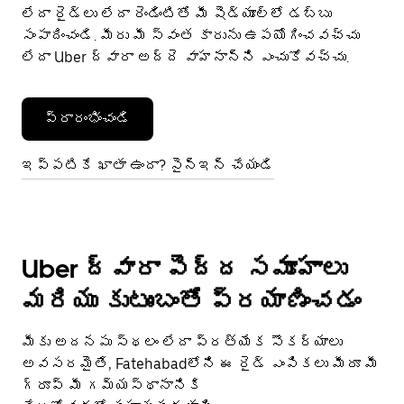
లేదా రైడ్‌లు లేదా రెండింటితో మీ షెడ్యూల్‌లో డబ్బు
సంపాదించండి. మీరు మీ స్వంత కారును ఉపయోగించవచ్చు
లేదా Uber ద్వారా అద్దె వాహనాన్ని ఎంచుకోవచ్చు.
ప్రారంభించండి
ఇప్పటికే ఖాతా ఉందా? సైన్ఇన్ చేయండి
Uber ద్వారా పెద్ద సమూహాలు
మరియు కుటుంబంతో ప్రయాణించడం
మీకు అదనపు స్థలం లేదా ప్రత్యేక సౌకర్యాలు
అవసరమైతే, Fatehabadలోని ఈ రైడ్ ఎంపికలు మీరూ మీ
గ్రూప్ మీ గమ్యస్థానానికి