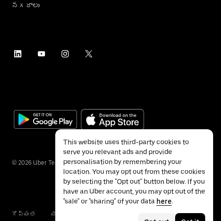
నగరాలు
This website uses third-party cookies to
serve you relevant ads and provide
personalisation by remembering your
©
2026
Uber Technologies Inc.
location. You may opt out from these cookies
by selecting the "Opt out" button below. If you
have an Uber account, you may opt out of the
"sale" or "sharing" of your data
here
.
గోప్యత
యాక్సెసబిలిటీ
నిబంధనలు