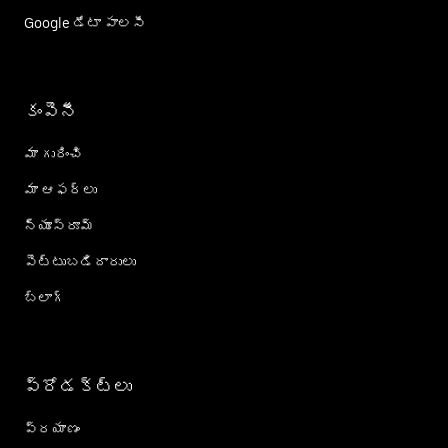
Google డేటా పాలసీ
కంపెనీ
మా గురించి
మా ఆఫర్లు
న్యూస్‌రూమ్
పెట్టుబడిదారులు
బ్లాగ్
ప్రోడక్ట్؜లు
ప్రయాణం