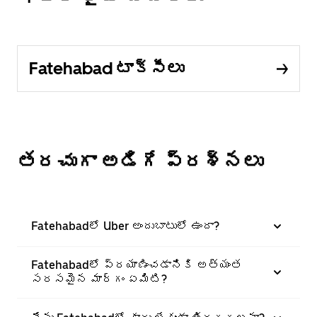
Fatehabad టాక్సీలు
తరచుగా అడిగే ప్రశ్నలు
Fatehabadలో Uber అందుబాటులో ఉందా?
Fatehabadలో ప్రయాణించడానికి అత్యంత
సరసమైన మార్గం ఏమిటి?