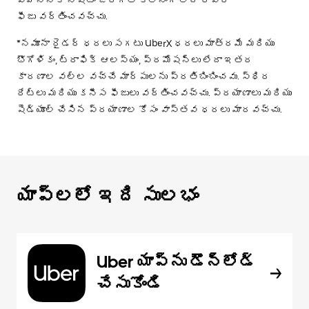
ఫీజు వర్తించవచ్చు.
*నమూనా రైడర్ ధరలు సగటు UberX ధరలు మాత్రమే మరియు
భౌగోళికం, ట్రాఫిక్ ఆలస్యం, ప్రమోషన్లు లేదా ఇతర
కారణాల వల్ల వచ్చే మార్పులను ప్రతిబింబించవు. స్థిర
రేట్లు మరియు కనీస ఫీజులు వర్తించవచ్చు. ప్రయాణాలు మరియు
షెడ్యూల్ చేసిన ప్రయాణాల కోసం వాస్తవ ధరలు మారవచ్చు.
యాప్‌లలో ఇది సులభం
Uber యాప్‌ను డౌన్‌లోడ్
చేసుకోండి