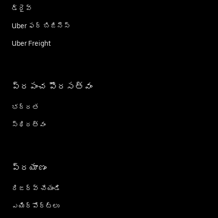
డ్రైవ్
Uber ఫర్ బిజినెస్
Uber Freight
ప్రపంచ పౌరసత్వం
భద్రత
స్థిరత్వం
ప్రయాణం
రిజర్వ్ చేయండి
ఎయిర్؜పోర్ట్؜లు