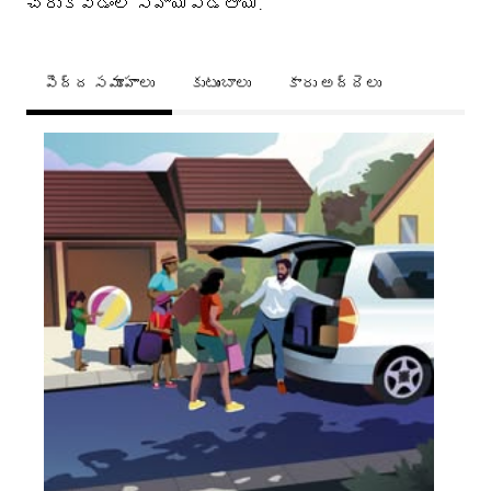
చేరుకోవడంలో సహాయపడతాయి.
పెద్ద సమూహాలు
కుటుంబాలు
కారు అద్దెలు