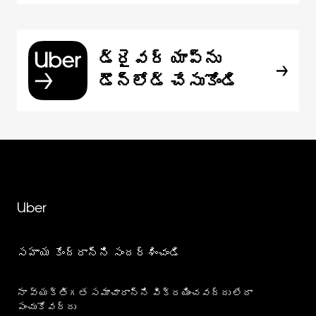
డ్రైవర్ యాప్‌ను
డౌన్‌లోడ్ చేసుకోండి
Uber
సహాయ కేంద్రాన్ని సందర్శించండి
నా వ్యక్తిగత సమాచారాన్ని విక్రయించవద్దు లేదా
పంచుకోవద్దు