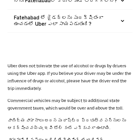
నేను Fatehabadలో కారు లేకుండా తిరగగలనా?
Fatehabad లో రైడర్‌లను సురక్షితంగా
ఉంచడంలో Uber ఎలా సాయపడుతుంది?
Uber does not tolerate the use of alcohol or drugs by drivers
using the Uber app. If you believe your driver may be under the
influence of drugs or alcohol, please have the driver end the
trip immediately.
Commercial vehicles may be subject to additional state
government taxes, which would be over and above the toll.
వాణిజ్య వాహనాలు అదనపు రాష్ట్ర ప్రభుత్వ పన్నులను
ఆకర్షించవచ్చు, ఇవి టోల్ కంటే ఎక్కువగా ఉంటాయి.
వాహనానికి నష్టం జరిగితే క్లీనింగ్ లేదా రిపేర్