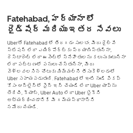
Fatehabad, హర్యానా లో
రైడ్‌షేర్ మరియు ఇతర సేవలు
Uberతో Fatehabad లో తిరగడం సులభం. మీరు రైల్వే
స్టేషన్ లేదా ఎయిర్‌పోర్ట్‌కు ప్రయాణిస్తున్నా,
రెస్టారెంట్ లేదా ఈవెంట్లో స్నేహితులను కలుసుకుంటున్నా
లేదా పట్టణంలో పనులు చేస్తున్నా, మీరు
వెళ్లవలసిన చోటుకు మిమ్మల్ని తీసుకెళ్లడంలో
Uber సహాయపడుతుంది. Fatehabad లో ఇంటి నుండి పికప్
కోసం ఆన్‌లైన్‌లో సైన్ ఇన్ చేయండి లేదా Uber యాప్‌ను
తెరిచి, క్యాబ్, Uber Auto లేదా Uber బైక్‌ని
అభ్యర్థించడానికి మీ గమ్యస్థానాన్ని
నమోదు చేయండి.