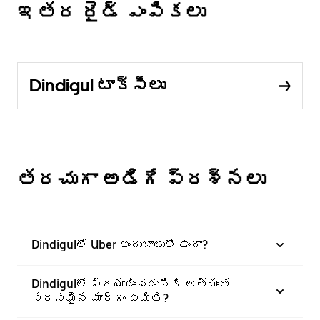
ఇతర రైడ్ ఎంపికలు
Dindigul టాక్సీలు
తరచుగా అడిగే ప్రశ్నలు
Dindigulలో Uber అందుబాటులో ఉందా?
Dindigulలో ప్రయాణించడానికి అత్యంత
సరసమైన మార్గం ఏమిటి?