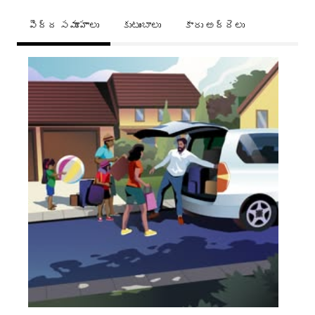
పెద్ద సమూహాలు
కుటుంబాలు
కారు అద్దెలు