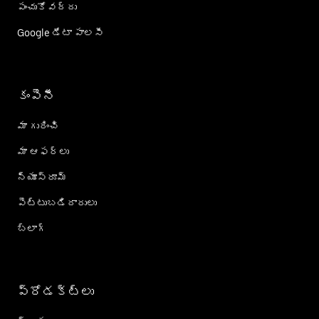
పంచుకోవద్దు
Google డేటా పాలసీ
కంపెనీ
మా గురించి
మా ఆఫర్లు
న్యూస్‌రూమ్
పెట్టుబడిదారులు
బ్లాగ్
ప్రోడక్ట్؜లు