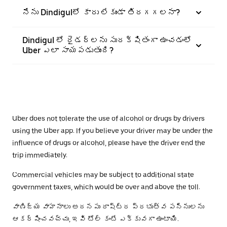
నేను Dindigulలో కారు లేకుండా తిరగగలనా?
Dindigul లో రైడర్‌లను సురక్షితంగా ఉంచడంలో
Uber ఎలా సాయపడుతుంది?
Uber does not tolerate the use of alcohol or drugs by drivers
using the Uber app. If you believe your driver may be under the
influence of drugs or alcohol, please have the driver end the
trip immediately.
Commercial vehicles may be subject to additional state
government taxes, which would be over and above the toll.
వాణిజ్య వాహనాలు అదనపు రాష్ట్ర ప్రభుత్వ పన్నులను
ఆకర్షించవచ్చు, ఇవి టోల్ కంటే ఎక్కువగా ఉంటాయి.