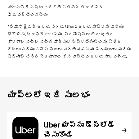
వాహనానికి నష్టం జరిగితే క్లీనింగ్ లేదా రిపేర్
ఫీజు వర్తించవచ్చు.
*నమూనా రైడర్ ధరలు సగటు UberX ధరలు మాత్రమే మరియు
భౌగోళికం, ట్రాఫిక్ ఆలస్యం, ప్రమోషన్లు లేదా ఇతర
కారణాల వల్ల వచ్చే మార్పులను ప్రతిబింబించవు. స్థిర
రేట్లు మరియు కనీస ఫీజులు వర్తించవచ్చు. ప్రయాణాలు మరియు
షెడ్యూల్ చేసిన ప్రయాణాల కోసం వాస్తవ ధరలు మారవచ్చు.
యాప్‌లలో ఇది సులభం
Uber యాప్‌ను డౌన్‌లోడ్
చేసుకోండి