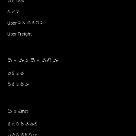
ప్రయాణం
డ్రైవ్
Uber ఫర్ బిజినెస్
Uber Freight
ప్రపంచ పౌరసత్వం
భద్రత
స్థిరత్వం
ప్రయాణం
రిజర్వ్ చేయండి
ఎయిర్؜పోర్ట్؜లు