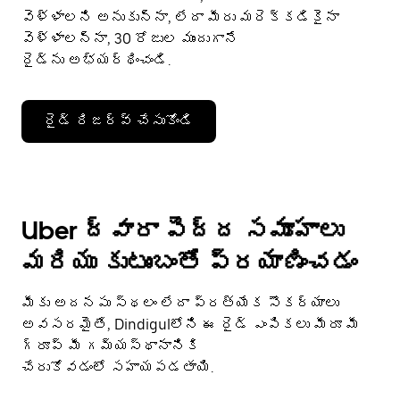
వెళ్ళాలని అనుకున్నా, లేదా మీరు మరెక్కడికైనా
వెళ్ళాలన్నా, 30 రోజుల ముందుగానే
రైడ్‌ను అభ్యర్థించండి.
రైడ్ రిజర్వ్ చేసుకోండి
Uber ద్వారా పెద్ద సమూహాలు
మరియు కుటుంబంతో ప్రయాణించడం
మీకు అదనపు స్థలం లేదా ప్రత్యేక సౌకర్యాలు
అవసరమైతే, Dindigulలోని ఈ రైడ్ ఎంపికలు మీరూ మీ
గ్రూప్ మీ గమ్యస్థానానికి
చేరుకోవడంలో సహాయపడతాయి.