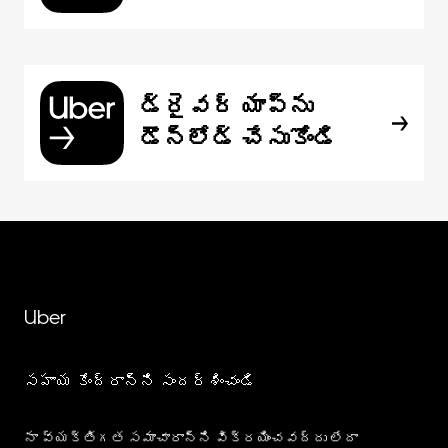
డ్రైవర్ యాప్‌ను
డౌన్‌లోడ్ చేసుకోండి
Uber
సహాయ కేంద్రాన్ని సందర్శించండి
నా వ్యక్తిగత సమాచారాన్ని విక్రయించవద్దు లేదా