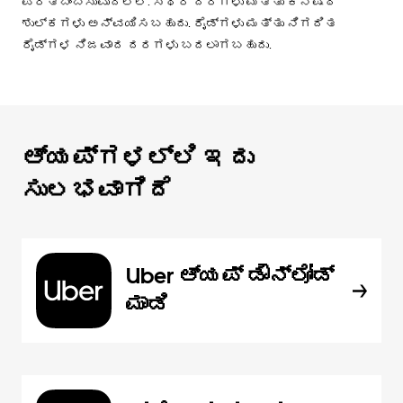
ಪ್ರತಿಬಿಂಬಿಸುವುದಿಲ್ಲ. ಸ್ಥಿರ ದರಗಳು ಮತ್ತು ಕನಿಷ್ಠ
ಶುಲ್ಕಗಳು ಅನ್ವಯಿಸಬಹುದು. ರೈಡ್‌ಗಳು ಮತ್ತು ನಿಗದಿತ
ರೈಡ್‌ಗಳ ನಿಜವಾದ ದರಗಳು ಬದಲಾಗಬಹುದು.
ಆ್ಯಪ್‌‌ಗಳಲ್ಲಿ ಇದು
ಸುಲಭವಾಗಿದೆ
Uber ಆ್ಯಪ್‍ ಡೌನ್‌ಲೋಡ್
ಮಾಡಿ