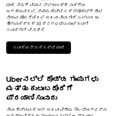
ಮಾಡಿ. ನಿಮಗೆ ವಿಮಾನ ನಿಲ್ದಾಣಕ್ಕೆ ಸಾರಿಗೆಯ
ಅಗತ್ಯವಿರಲಿ, ನಿಮ್ಮ ಮೆಚ್ಚಿನ ರೆಸ್ಟೋರೆಂಟ್‌ಗೆ ಭೇಟಿ
ನೀಡುವ ಯೋಜನೆಯಿರಲಿ ಅಥವಾ ನೀವು ಬೇರೆ ಎಲ್ಲಾದರೂ
ಹೋಗುವುದಿದ್ದರೆ 30 ದಿನಗಳಷ್ಟು ಮುಂಚಿತವಾಗಿ
ಸವಾರಿಗಾಗಿ ವಿನಂತಿಸಿ.
ಸವಾರಿಯನ್ನು ರಿಸರ್ವ್ ಮಾಡಿ
Uberನಲ್ಲಿ ದೊಡ್ಡ ಗುಂಪುಗಳು
ಮತ್ತು ಕುಟುಂಬದೊಂದಿಗೆ
ಪ್ರಯಾಣಿಸುವುದು
ನೀವು ಹೆಚ್ಚುವರಿ ಜಾಗ ಅಥವಾ ವಿಶೇಷ ಸೌಲಭ್ಯಗಳನ್ನು
ಅಗತ್ಯವಿದ್ದರೂ, Dindigul ನಲ್ಲಿ ಈ ಪ್ರಯಾಣ