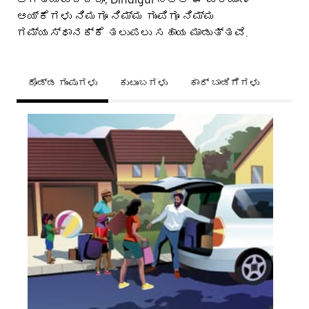
ಆಯ್ಕೆಗಳು ನಿಮಗೂ ನಿಮ್ಮ ಗುಂಪಿಗೂ ನಿಮ್ಮ
ಗಮ್ಯಸ್ಥಾನಕ್ಕೆ ತಲುಪಲು ಸಹಾಯ ಮಾಡುತ್ತವೆ.
ದೊಡ್ಡ ಗುಂಪುಗಳು
ಕುಟುಂಬಗಳು
ಕಾರ್ ಬಾಡಿಗೆಗಳು