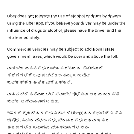
Uber does not tolerate the use of alcohol or drugs by drivers
using the Uber app. If you believe your driver may be under the
influence of drugs or alcohol, please have the driver end the
trip immediately.
Commercial vehicles may be subject to additional state
government taxes, which would be over and above the toll.
ವಾಣಿಜ್ಯ ವಾಹನಗಳು ರಾಜ್ಯ ಸರ್ಕಾರದ ಹೆಚ್ಚುವರಿ
ತೆರಿಗೆಗಳಿಗೆ ಒಳಪಟ್ಟಿರಬಹುದು, ಇದು ಟೋಲ್
ಶುಲ್ಕಕ್ಕಿಂತ ಅಧಿಕವಾಗಿರುತ್ತದೆ.
ವಾಹನಕ್ಕೆ ಹಾನಿಯಾದಲ್ಲಿ ಸ್ವಚ್ಛಗೊಳಿಸುವ ಅಥವಾ ದುರಸ್ತಿ
ಶುಲ್ಕ ಅನ್ವಯವಾಗಬಹುದು.
*ಮಾದರಿ ರೈಡರ್ ದರಗಳು ಸರಾಸರಿ UberX ದರಗಳಾಗಿವೆ ಮತ್ತು
ಭೂಗೋಳ, ಸಂಚಾರ ವಿಳಂಬಗಳು, ಪ್ರಚಾರಗಳು ಅಥವಾ ಇತರ
ಕಾರಣಗಳಿಂದ ಉಂಟಾಗುವ ವ್ಯತ್ಯಾಸಗಳನ್ನು