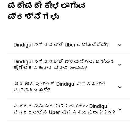
ಪದೇಪದೇ ಕೇಳಲಾಗುವ
ಪ್ರಶ್ನೆಗಳು
Dindigul ನಗರದಲ್ಲಿ Uber ಲಭ್ಯವಿದೆಯೇ?
Dindigul ನಗರದಲ್ಲಿ ಪ್ರಯಾಣಿಸಲು ಅತ್ಯಂತ
ಕೈಗೆಟಕಬಹುದಾದ ವಿಧಾನ ಯಾವುದು?
ನಾನು ಕಾರು ಇಲ್ಲದೆ Dindigul ನಗರದಲ್ಲಿ
ಸುತ್ತಾಡಬಹುದೇ?
ಸವಾರರನ್ನು ಸುರಕ್ಷಿತವಾಗಿಡಲು Dindigul
ನಗರದಲ್ಲಿನ Uber ಹೇಗೆ ಸಹಾಯ ಮಾಡುತ್ತದೆ?