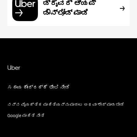
ಡ್ರೈವರ್ ಆ್ಯಪ್
ಡೌನ್‌ಲೋಡ್ ಮಾಡಿ
Uber
ಸಹಾಯ ಕೇಂದ್ರಕ್ಕೆ ಭೇಟಿ ನೀಡಿ
ನನ್ನ ವೈಯಕ್ತಿಕ ಮಾಹಿತಿಯನ್ನು ಮಾರಾಟ ಅಥವಾ ಶೇರ್‌ ಮಾಡಬೇಡಿ
Google ಮಾಹಿತಿ ನೀತಿ