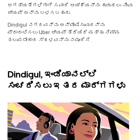
ಅಗತ್ಯತೆಗಳಿಗಾಗಿ ಸವಾರಿ ಆಯ್ಕೆಯನ್ನು ಹುಡುಕಲು ನೀವು
ಆ್ಯಪ್ ಅನ್ನು ಬಳಸಬಹುದು.
Dindigul ನಗರವನ್ನು ಅನ್ವೇಷಿಸುವುದನ್ನು
ಪ್ರಾರಂಭಿಸಲು Uber ಆ್ಯಪ್ ತೆರೆಯಿರಿ ಮತ್ತು ನಿಮ್ಮ
ತಲುಪಬೇಕಾದ ಸ್ಥಳವನ್ನು ನಮೂದಿಸಿ.
Dindigul, ಇಂಡಿಯಾನಲ್ಲಿ
ಸಂಚರಿಸಲು ಇತರ ಮಾರ್ಗಗಳು