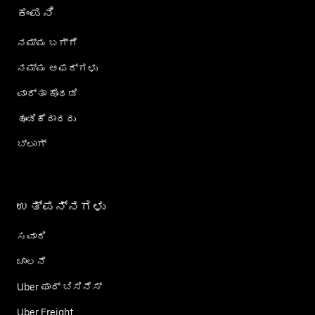
ಕಂಪನಿ
ನಮ್ಮ ಬಗ್ಗೆ
ನಮ್ಮ ಆಫರ್‌ಗಳು
ವಾರ್ತಾ ಕೊಠಡಿ
ಹೂಡಿಕೆದಾರರು
ಬ್ಲಾಗ್
ಉತ್ಪನ್ನಗಳು
ಸವಾರಿ
ಚಾಲನೆ
Uber ಫಾರ್ ಬಿಸಿನೆಸ್
Uber Freight