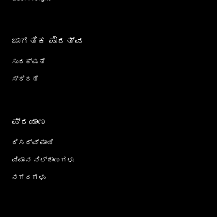
ಜಾಗತಿಕ ಪೌರತ್ವ
ಸುರಕ್ಷತೆ
ಸ್ಥಿರತೆ
ಪ್ರಯಾಣ
ರಿಸರ್ವ್ ಮಾಡಿ
ವಿಮಾನ ನಿಲ್ದಾಣಗಳು
ನಗರಗಳು