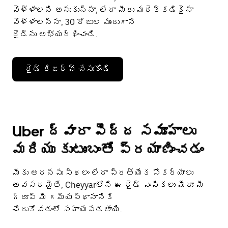
వెళ్ళాలని అనుకున్నా, లేదా మీరు మరెక్కడికైనా
వెళ్ళాలన్నా, 30 రోజుల ముందుగానే
రైడ్‌ను అభ్యర్థించండి.
రైడ్ రిజర్వ్ చేసుకోండి
Uber ద్వారా పెద్ద సమూహాలు
మరియు కుటుంబంతో ప్రయాణించడం
మీకు అదనపు స్థలం లేదా ప్రత్యేక సౌకర్యాలు
అవసరమైతే, Cheyyarలోని ఈ రైడ్ ఎంపికలు మీరూ మీ
గ్రూప్ మీ గమ్యస్థానానికి
చేరుకోవడంలో సహాయపడతాయి.