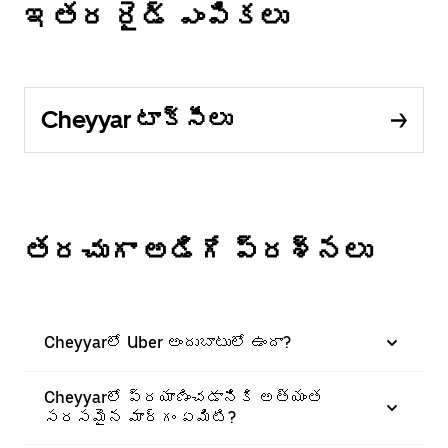
ఇతర రైడ్ ఎంపికలు
Cheyyar టాక్సీలు
తరచుగా అడిగే ప్రశ్నలు
Cheyyarలో Uber అందుబాటులో ఉందా?
Cheyyarలో ప్రయాణించడానికి అత్యంత
సరసమైన మార్గం ఏమిటి?