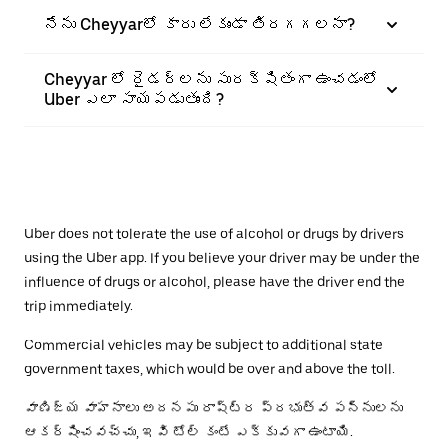
నేను Cheyyarలో కారు లేకుండా తిరగగలనా?
Cheyyar లో రైడర్‌లను సురక్షితంగా ఉంచడంలో
Uber ఎలా సాయపడుతుంది?
Uber does not tolerate the use of alcohol or drugs by drivers
using the Uber app. If you believe your driver may be under the
influence of drugs or alcohol, please have the driver end the
trip immediately.
Commercial vehicles may be subject to additional state
government taxes, which would be over and above the toll.
వాణిజ్య వాహనాలు అదనపు రాష్ట్ర ప్రభుత్వ పన్నులను
ఆకర్షించవచ్చు, ఇవి టోల్ కంటే ఎక్కువగా ఉంటాయి.