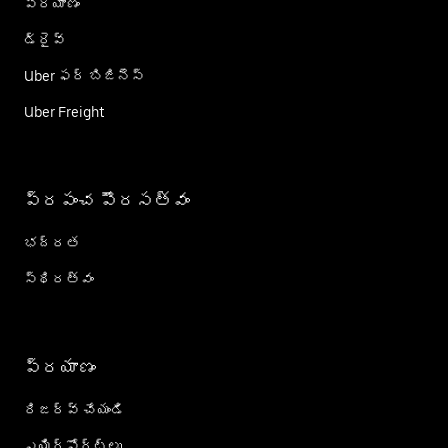
ప్రయాణం
డ్రైవ్
Uber ఫర్ బిజినెస్
Uber Freight
ప్రపంచ పౌరసత్వం
భద్రత
స్థిరత్వం
ప్రయాణం
రిజర్వ్ చేయండి
ఎయిర్؜పోర్ట్؜లు