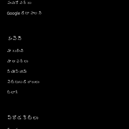
పంచుకోవద్దు
Google డేటా పాలసీ
కంపెనీ
మా గురించి
మా ఆఫర్లు
న్యూస్‌రూమ్
పెట్టుబడిదారులు
బ్లాగ్
ప్రోడక్ట్؜లు