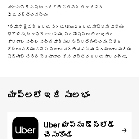
వాహనానికి నష్టం జరిగితే క్లీనింగ్ లేదా రిపేర్
ఫీజు వర్తించవచ్చు.
*నమూనా రైడర్ ధరలు సగటు UberX ధరలు మాత్రమే మరియు
భౌగోళికం, ట్రాఫిక్ ఆలస్యం, ప్రమోషన్లు లేదా ఇతర
కారణాల వల్ల వచ్చే మార్పులను ప్రతిబింబించవు. స్థిర
రేట్లు మరియు కనీస ఫీజులు వర్తించవచ్చు. ప్రయాణాలు మరియు
షెడ్యూల్ చేసిన ప్రయాణాల కోసం వాస్తవ ధరలు మారవచ్చు.
యాప్‌లలో ఇది సులభం
Uber యాప్‌ను డౌన్‌లోడ్
చేసుకోండి