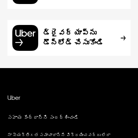
డ్రైవర్ యాప్‌ను
డౌన్‌లోడ్ చేసుకోండి
Uber
సహాయ కేంద్రాన్ని సందర్శించండి
నా వ్యక్తిగత సమాచారాన్ని విక్రయించవద్దు లేదా