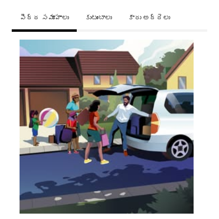
పెద్ద సమూహాలు
కుటుంబాలు
కారు అద్దెలు