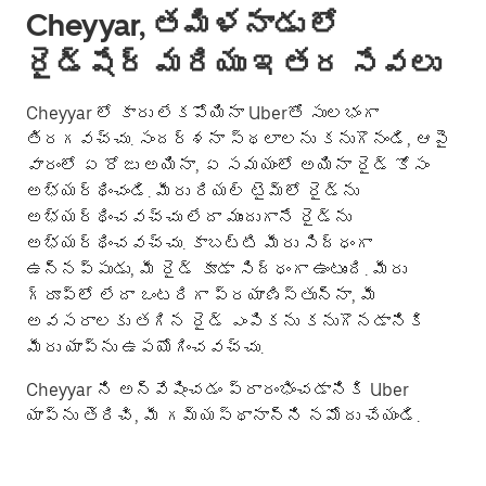
Cheyyar, తమిళనాడు లో
రైడ్‌షేర్ మరియు ఇతర సేవలు
Cheyyar లో కారు లేకపోయినా Uberతో సులభంగా
తిరగవచ్చు. సందర్శనా స్థలాలను కనుగొనండి, ఆపై
వారంలో ఏ రోజు అయినా, ఏ సమయంలో అయినా రైడ్ కోసం
అభ్యర్థించండి. మీరు రియల్ టైమ్‌లో రైడ్‌ను
అభ్యర్థించవచ్చు లేదా ముందుగానే రైడ్‌ను
అభ్యర్థించవచ్చు. కాబట్టి మీరు సిద్ధంగా
ఉన్నప్పుడు, మీ రైడ్ కూడా సిద్ధంగా ఉంటుంది. మీరు
గ్రూప్؜లో లేదా ఒంటరిగా ప్రయాణిస్తున్నా, మీ
అవసరాలకు తగిన రైడ్ ఎంపికను కనుగొనడానికి
మీరు యాప్‌ను ఉపయోగించవచ్చు.
Cheyyar ని అన్వేషించడం ప్రారంభించడానికి Uber
యాప్‌ను తెరిచి, మీ గమ్యస్థానాన్ని నమోదు చేయండి.