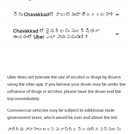
నేను Chavakkadలో కారు లేకుండా తిరగగలనా?
Chavakkad లో రైడర్‌లను సురక్షితంగా
ఉంచడంలో Uber ఎలా సాయపడుతుంది?
Uber does not tolerate the use of alcohol or drugs by drivers
using the Uber app. If you believe your driver may be under the
influence of drugs or alcohol, please have the driver end the
trip immediately.
Commercial vehicles may be subject to additional state
government taxes, which would be over and above the toll.
వాణిజ్య వాహనాలు అదనపు రాష్ట్ర ప్రభుత్వ పన్నులను