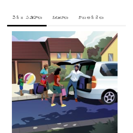
పెద్ద సమూహాలు
కుటుంబాలు
కారు అద్దెలు