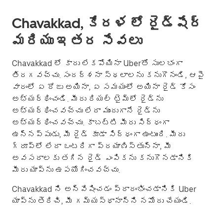
Chavakkad, కేరళ లో రైడ్‌షేర్
మరియు ఇతర సేవలు
Chavakkad లో కారు లేకపోయినా Uberతో సులభంగా
తిరగవచ్చు. సందర్శనా స్థలాలను కనుగొనండి, ఆపై
వారంలో ఏ రోజు అయినా, ఏ సమయంలో అయినా రైడ్ కోసం
అభ్యర్థించండి. మీరు రియల్ టైమ్‌లో రైడ్‌ను
అభ్యర్థించవచ్చు లేదా ముందుగానే రైడ్‌ను
అభ్యర్థించవచ్చు. కాబట్టి మీరు సిద్ధంగా
ఉన్నప్పుడు, మీ రైడ్ కూడా సిద్ధంగా ఉంటుంది. మీరు
గ్రూప్؜లో లేదా ఒంటరిగా ప్రయాణిస్తున్నా, మీ
అవసరాలకు తగిన రైడ్ ఎంపికను కనుగొనడానికి
మీరు యాప్‌ను ఉపయోగించవచ్చు.
Chavakkad ని అన్వేషించడం ప్రారంభించడానికి Uber
యాప్‌ను తెరిచి, మీ గమ్యస్థానాన్ని నమోదు చేయండి.