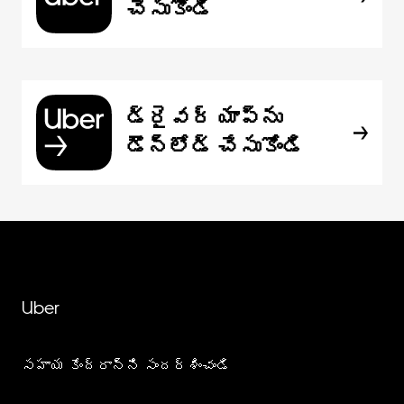
చేసుకోండి
డ్రైవర్ యాప్‌ను
డౌన్‌లోడ్ చేసుకోండి
Uber
సహాయ కేంద్రాన్ని సందర్శించండి