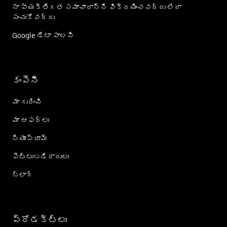
నా వ్యక్తిగత సమాచారాన్ని విక్రయించవద్దు లేదా
పంచుకోవద్దు
Google డేటా పాలసీ
కంపెనీ
మా గురించి
మా ఆఫర్లు
న్యూస్‌రూమ్
పెట్టుబడిదారులు
బ్లాగ్
ప్రోడక్ట్؜లు