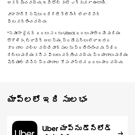
ఆకర్షించవచ్చు, ఇవి టోల్ కంటే ఎక్కువగా ఉంటాయి.
వాహనానికి నష్టం జరిగితే క్లీనింగ్ లేదా రిపేర్
ఫీజు వర్తించవచ్చు.
*నమూనా రైడర్ ధరలు సగటు UberX ధరలు మాత్రమే మరియు
భౌగోళికం, ట్రాఫిక్ ఆలస్యం, ప్రమోషన్లు లేదా ఇతర
కారణాల వల్ల వచ్చే మార్పులను ప్రతిబింబించవు. స్థిర
రేట్లు మరియు కనీస ఫీజులు వర్తించవచ్చు. ప్రయాణాలు మరియు
షెడ్యూల్ చేసిన ప్రయాణాల కోసం వాస్తవ ధరలు మారవచ్చు.
యాప్‌లలో ఇది సులభం
Uber యాప్‌ను డౌన్‌లోడ్