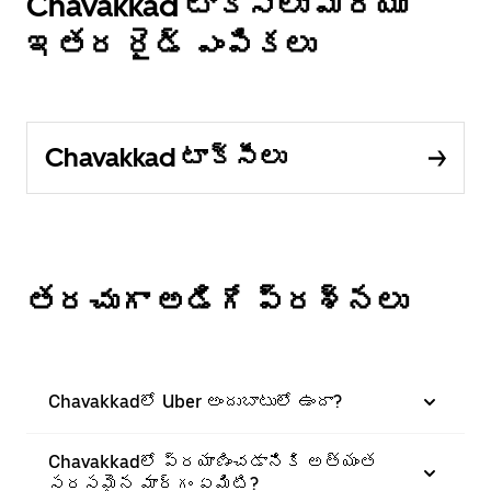
Chavakkad టాక్సీలు మరియు
ఇతర రైడ్ ఎంపికలు
Chavakkad టాక్సీలు
తరచుగా అడిగే ప్రశ్నలు
Chavakkadలో Uber అందుబాటులో ఉందా?
Chavakkadలో ప్రయాణించడానికి అత్యంత
సరసమైన మార్గం ఏమిటి?