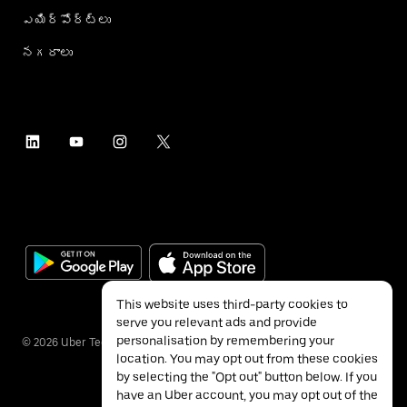
ఎయిర్؜పోర్ట్؜లు
నగరాలు
This website uses third-party cookies to
serve you relevant ads and provide
personalisation by remembering your
©
2026
Uber Technologies Inc.
location. You may opt out from these cookies
by selecting the "Opt out" button below. If you
have an Uber account, you may opt out of the