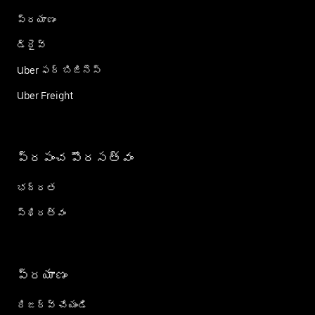
ప్రయాణం
డ్రైవ్
Uber ఫర్ బిజినెస్
Uber Freight
ప్రపంచ పౌరసత్వం
భద్రత
స్థిరత్వం
ప్రయాణం
రిజర్వ్ చేయండి