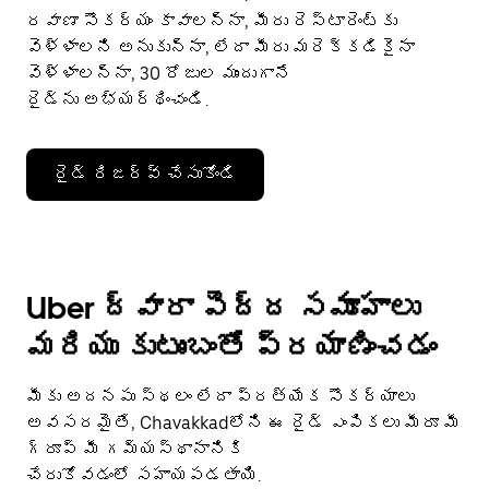
రవాణా సౌకర్యం కావాలన్నా, మీరు రెస్టారెంట్‌కు
వెళ్ళాలని అనుకున్నా, లేదా మీరు మరెక్కడికైనా
వెళ్ళాలన్నా, 30 రోజుల ముందుగానే
రైడ్‌ను అభ్యర్థించండి.
రైడ్ రిజర్వ్ చేసుకోండి
Uber ద్వారా పెద్ద సమూహాలు
మరియు కుటుంబంతో ప్రయాణించడం
మీకు అదనపు స్థలం లేదా ప్రత్యేక సౌకర్యాలు
అవసరమైతే, Chavakkadలోని ఈ రైడ్ ఎంపికలు మీరూ మీ
గ్రూప్ మీ గమ్యస్థానానికి
చేరుకోవడంలో సహాయపడతాయి.