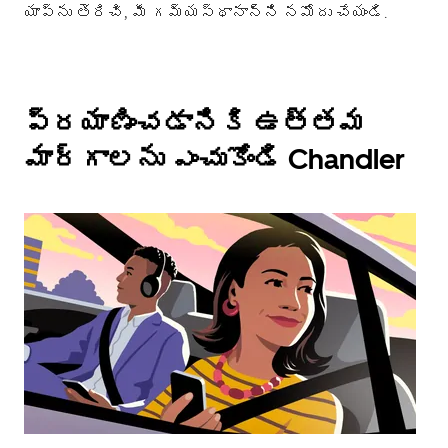
యాప్‌ను తెరిచి, మీ గమ్యస్థానాన్ని నమోదు చేయండి.
ప్రయాణించడానికి ఉత్తమ
మార్గాలను ఎంచుకోండి Chandler