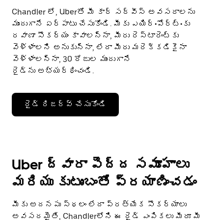
Chandler లో, Uberతో మీ కార్ సర్వీస్ అవసరాలను
ముందుగానే ఏర్పాటు చేసుకోండి. మీకు ఎయిర్•పోర్ట్•కు
రవాణా సౌకర్యం కావాలన్నా, మీరు రెస్టారెంట్‌కు
వెళ్ళాలని అనుకున్నా, లేదా మీరు మరెక్కడికైనా
వెళ్ళాలన్నా, 30 రోజుల ముందుగానే
రైడ్‌ను అభ్యర్థించండి.
రైడ్ రిజర్వ్ చేసుకోండి
Uber ద్వారా పెద్ద సమూహాలు
మరియు కుటుంబంతో ప్రయాణించడం
మీకు అదనపు స్థలం లేదా ప్రత్యేక సౌకర్యాలు
అవసరమైతే, Chandlerలోని ఈ రైడ్ ఎంపికలు మీరూ మీ