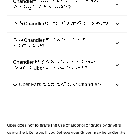
Chandlerలో ప్రయాణించడానికి అత్యంత
సరసమైన మార్గం ఏమిటి?
నేను Chandlerలో కారు లేకుండా తిరగగలనా?
నేను Chandler లో కారును అద్దెకు
తీసుకోవచ్చా?
Chandler లో రైడర్‌లను సురక్షితంగా
ఉంచడంలో Uber ఎలా సాయపడుతుంది?
లో Uber Eats అందుబాటులో ఉందా Chandler?
Uber does not tolerate the use of alcohol or drugs by drivers
using the Uber app. If you believe your driver may be under the