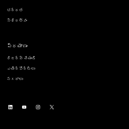
భద్రత
స్థిరత్వం
ప్రయాణం
రిజర్వ్ చేయండి
ఎయిర్؜పోర్ట్؜లు
నగరాలు