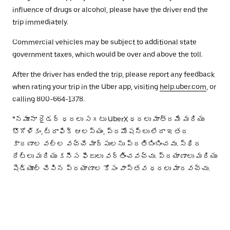
influence of drugs or alcohol, please have the driver end the
trip immediately.
Commercial vehicles may be subject to additional state
government taxes, which would be over and above the toll.
After the driver has ended the trip, please report any feedback
when rating your trip in the Uber app, visiting
help.uber.com
, or
calling 800-664-1378.
*నమూనా రైడర్ ధరలు సగటు UberX ధరలు మాత్రమే మరియు
భౌగోళికం, ట్రాఫిక్ ఆలస్యం, ప్రమోషన్లు లేదా ఇతర
కారణాల వల్ల వచ్చే మార్పులను ప్రతిబింబించవు. స్థిర
రేట్లు మరియు కనీస ఫీజులు వర్తించవచ్చు. ప్రయాణాలు మరియు
షెడ్యూల్ చేసిన ప్రయాణాల కోసం వాస్తవ ధరలు మారవచ్చు.