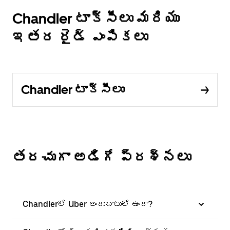
Chandler టాక్సీలు మరియు
ఇతర రైడ్ ఎంపికలు
Chandler టాక్సీలు
తరచుగా అడిగే ప్రశ్నలు
Chandlerలో Uber అందుబాటులో ఉందా?