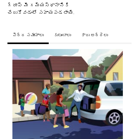
గ్రూప్ మీ గమ్యస్థానానికి
చేరుకోవడంలో సహాయపడతాయి.
పెద్ద సమూహాలు
కుటుంబాలు
కారు అద్దెలు