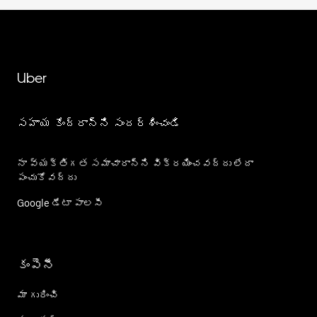
Uber
సహాయ కేంద్రాన్ని సందర్శించండి
నా వ్యక్తిగత సమాచారాన్ని విక్రయించవద్దు లేదా
పంచుకోవద్దు
Google డేటా పాలసీ
కంపెనీ
మా గురించి