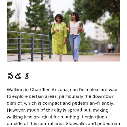
a
date.
Press
the
escape
button
to
close
the
calendar.
నడక
Walking in Chandler, Arizona, can be a pleasant way
to explore certain areas, particularly the downtown
district, which is compact and pedestrian-friendly.
However, much of the city is spread out, making
walking less practical for reaching destinations
outside of this central area. Sidewalks and pedestrian