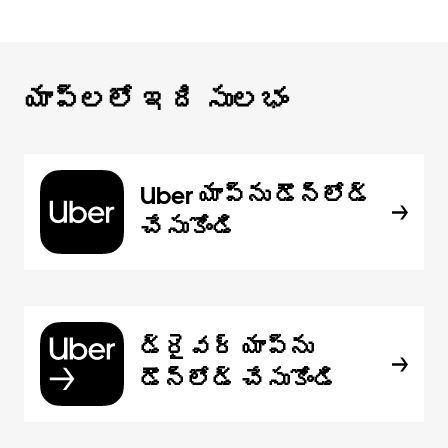
యాప్‌లలో ఇది సులభం
Uber యాప్‌ను డౌన్‌లోడ్
చేసుకోండి
డ్రైవర్ యాప్‌ను
డౌన్‌లోడ్ చేసుకోండి