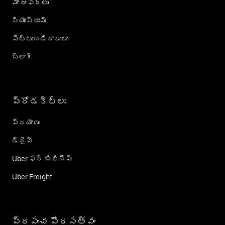
మా ఆఫర్లు
న్యూస్‌రూమ్
పెట్టుబడిదారులు
బ్లాగ్
ప్రోడక్ట్؜లు
ప్రయాణం
డ్రైవ్
Uber ఫర్ బిజినెస్
Uber Freight
ప్రపంచ పౌరసత్వం