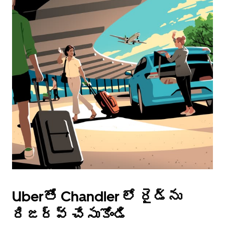
Uberతో Chandler లో రైడ్‌ను
రిజర్వ్ చేసుకోండి