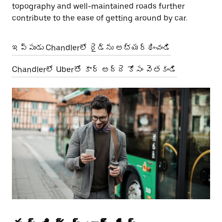
topography and well-maintained roads further
contribute to the ease of getting around by car.
ఇప్పుడు Chandlerలో రైడ్‌ను అభ్యర్థించండి
Chandlerలో Uberతో కార్ అద్దె కోసం వెతకండి