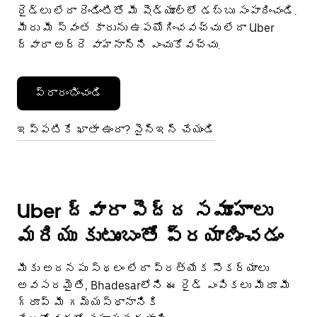
రైడ్‌లు లేదా రెండింటితో మీ షెడ్యూల్‌లో డబ్బు సంపాదించండి.
మీరు మీ స్వంత కారును ఉపయోగించవచ్చు లేదా Uber
ద్వారా అద్దె వాహనాన్ని ఎంచుకోవచ్చు.
ప్రారంభించండి
ఇప్పటికే ఖాతా ఉందా? సైన్ఇన్ చేయండి
Uber ద్వారా పెద్ద సమూహాలు
మరియు కుటుంబంతో ప్రయాణించడం
మీకు అదనపు స్థలం లేదా ప్రత్యేక సౌకర్యాలు
అవసరమైతే, Bhadesarలోని ఈ రైడ్ ఎంపికలు మీరూ మీ
గ్రూప్ మీ గమ్యస్థానానికి