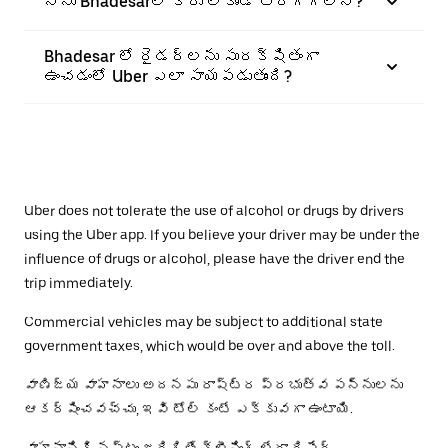
నేను Bhadesarలో కారు లేకుండా తిరగగలనా?
Bhadesar లో రైడర్‌లను సురక్షితంగా
ఉంచడంలో Uber ఎలా సాయపడుతుంది?
Uber does not tolerate the use of alcohol or drugs by drivers
using the Uber app. If you believe your driver may be under the
influence of drugs or alcohol, please have the driver end the
trip immediately.
Commercial vehicles may be subject to additional state
government taxes, which would be over and above the toll.
వాణిజ్య వాహనాలు అదనపు రాష్ట్ర ప్రభుత్వ పన్నులను
ఆకర్షించవచ్చు, ఇవి టోల్ కంటే ఎక్కువగా ఉంటాయి.
వాహనానికి నష్టం జరిగితే క్లీనింగ్ లేదా రిపేర్