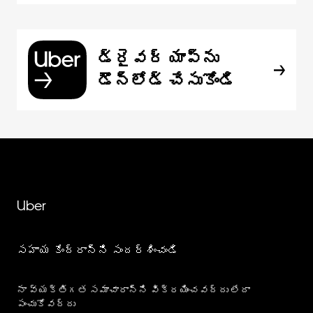
డ్రైవర్ యాప్‌ను
డౌన్‌లోడ్ చేసుకోండి
Uber
సహాయ కేంద్రాన్ని సందర్శించండి
నా వ్యక్తిగత సమాచారాన్ని విక్రయించవద్దు లేదా
పంచుకోవద్దు