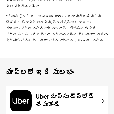
ఫీజు వర్తించవచ్చు.
*నమూనా రైడర్ ధరలు సగటు UberX ధరలు మాత్రమే మరియు
భౌగోళికం, ట్రాఫిక్ ఆలస్యం, ప్రమోషన్లు లేదా ఇతర
కారణాల వల్ల వచ్చే మార్పులను ప్రతిబింబించవు. స్థిర
రేట్లు మరియు కనీస ఫీజులు వర్తించవచ్చు. ప్రయాణాలు మరియు
షెడ్యూల్ చేసిన ప్రయాణాల కోసం వాస్తవ ధరలు మారవచ్చు.
యాప్‌లలో ఇది సులభం
Uber యాప్‌ను డౌన్‌లోడ్
చేసుకోండి