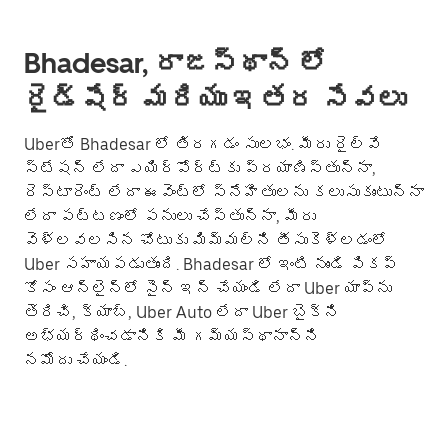
Bhadesar, రాజస్థాన్ లో
రైడ్‌షేర్ మరియు ఇతర సేవలు
Uberతో Bhadesar లో తిరగడం సులభం. మీరు రైల్వే
స్టేషన్ లేదా ఎయిర్‌పోర్ట్‌కు ప్రయాణిస్తున్నా,
రెస్టారెంట్ లేదా ఈవెంట్లో స్నేహితులను కలుసుకుంటున్నా
లేదా పట్టణంలో పనులు చేస్తున్నా, మీరు
వెళ్లవలసిన చోటుకు మిమ్మల్ని తీసుకెళ్లడంలో
Uber సహాయపడుతుంది. Bhadesar లో ఇంటి నుండి పికప్
కోసం ఆన్‌లైన్‌లో సైన్ ఇన్ చేయండి లేదా Uber యాప్‌ను
తెరిచి, క్యాబ్, Uber Auto లేదా Uber బైక్‌ని
అభ్యర్థించడానికి మీ గమ్యస్థానాన్ని
నమోదు చేయండి.