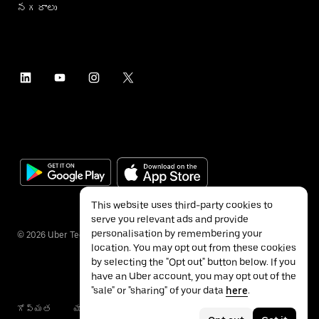
నగరాలు
This website uses third-party cookies to
serve you relevant ads and provide
personalisation by remembering your
©
2026
Uber Technologies Inc.
location. You may opt out from these cookies
by selecting the "Opt out" button below. If you
have an Uber account, you may opt out of the
"sale" or "sharing" of your data
here
.
గోప్యత
యాక్సెసబిలిటీ
నిబంధనలు