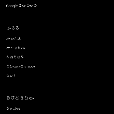
Google డేటా పాలసీ
కంపెనీ
మా గురించి
మా ఆఫర్లు
న్యూస్‌రూమ్
పెట్టుబడిదారులు
బ్లాగ్
ప్రోడక్ట్؜లు
ప్రయాణం