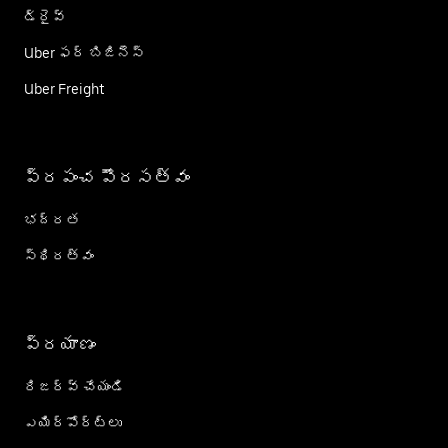
డ్రైవ్
Uber ఫర్ బిజినెస్
Uber Freight
ప్రపంచ పౌరసత్వం
భద్రత
స్థిరత్వం
ప్రయాణం
రిజర్వ్ చేయండి
ఎయిర్؜పోర్ట్؜లు