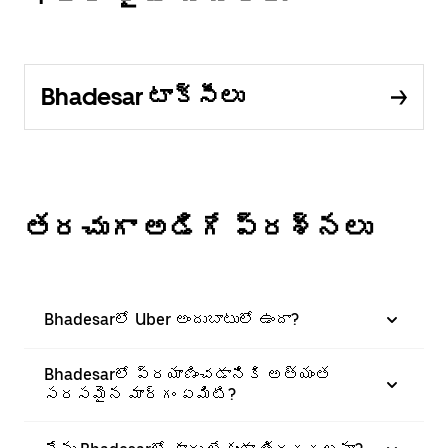
Bhadesar టాక్సీలు
తరచుగా అడిగే ప్రశ్నలు
Bhadesarలో Uber అందుబాటులో ఉందా?
Bhadesarలో ప్రయాణించడానికి అత్యంత
సరసమైన మార్గం ఏమిటి?