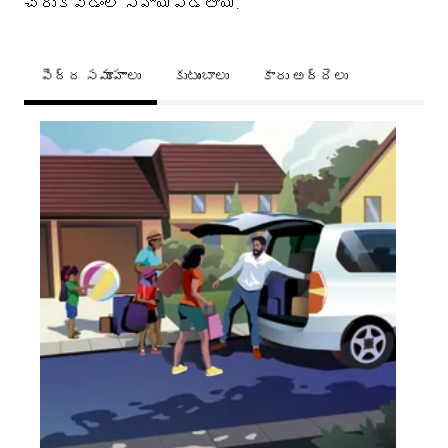
చేరుకోవడంలో సహాయపడతాయి.
పెద్ద సమూహాలు
కుటుంబాలు
కారు అద్దెలు