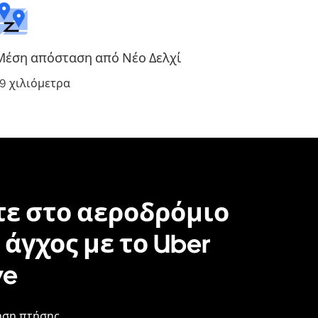
Μέση απόσταση από Νέο Δελχί
19 χιλιόμετρα
ε στο αεροδρόμιο
 άγχος με το Uber
ve
ση πτήσης