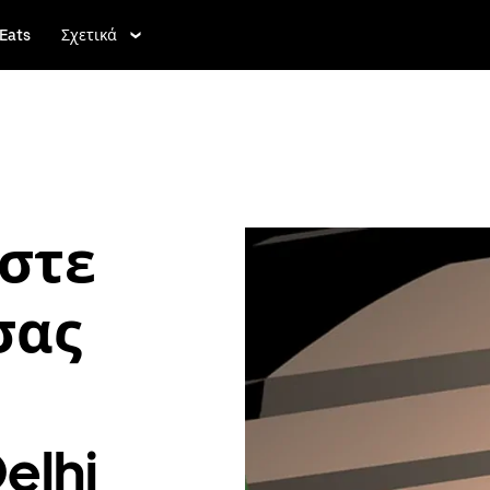
Eats
Σχετικά
στε
σας
elhi