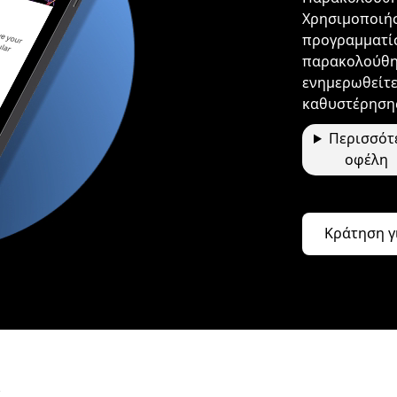
Χρησιμοποιήστ
προγραμματίσ
παρακολούθη
ενημερωθείτε
καθυστέρησης
Περισσότ
οφέλη
Κράτηση γ