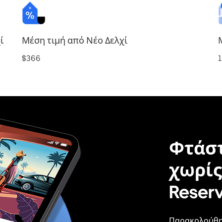
ί
Μέση τιμή από Νέο Δελχί
$366
Φτάστ
χωρίς
Reser
Παρακολούθη