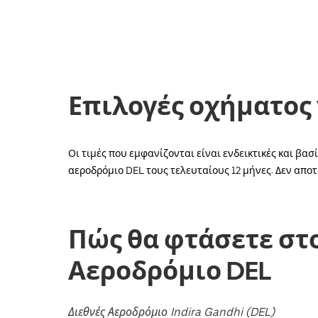
με
το
κάτω
βέλος
για
να
μετακινηθείτε
στο
Επιλογές οχήματος 
ημερολόγιο
και
να
επιλέξετε
Οι τιμές που εμφανίζονται είναι ενδεικτικές και βα
μια
ημερομηνία.
αεροδρόμιο DEL τους τελευταίους 12 μήνες. Δεν αποτ
Πατήστε
το
πλήκτρο
escape
Πώς θα φτάσετε στ
για
να
κλείσετε
Αεροδρόμιο DEL
το
ημερολόγιο.
Διεθνές Αεροδρόμιο Indira Gandhi (DEL)