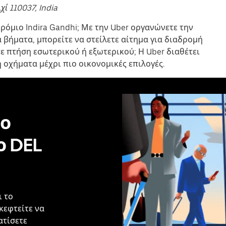
χί 110037, India
ρόμιο Indira Gandhi; Με την Uber οργανώνετε την
 βήματα, μπορείτε να στείλετε αίτημα για διαδρομή
τε πτήση εσωτερικού ή εξωτερικού; Η Uber διαθέτει
ή οχήματα μέχρι πιο οικονομικές επιλογές.
ο
ο DEL
ι το
κεφτείτε να
ατίσετε