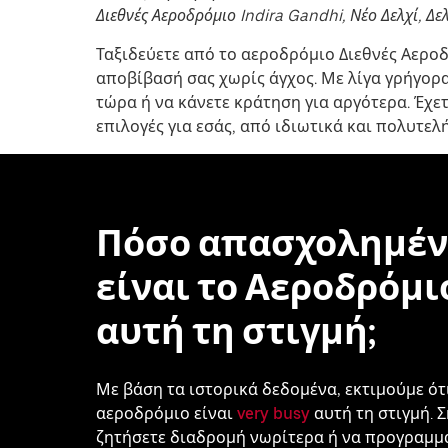
Διεθνές Αεροδρόμιο Indira Gandhi, Νέο Δελχί, Δελ
Ταξιδεύετε από το αεροδρόμιο Διεθνές Αεροδ
αποβίβασή σας χωρίς άγχος. Με λίγα γρήγορα
τώρα ή να κάνετε κράτηση για αργότερα. Έχε
επιλογές για εσάς, από ιδιωτικά και πολυτελ
Πόσο απασχολημέν
είναι το Αεροδρόμι
αυτή τη στιγμή;
Με βάση τα ιστορικά δεδομένα, εκτιμούμε ότ
αεροδρόμιο είναι
very busy
αυτή τη στιγμή. Σ
ζητήσετε διαδρομή νωρίτερα ή να προγραμμ