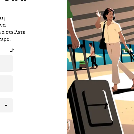
στη
 να
να στείλετε
τερα.