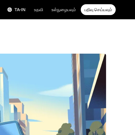
TA-IN
உதவி
உள்நுழையவும்
பதிவு செய்யவும்