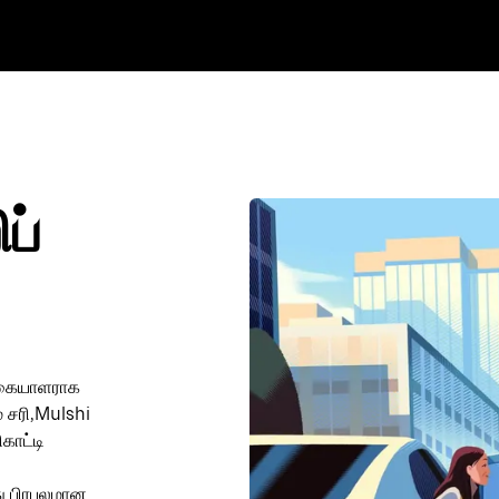
ப்
ருகையாளராக
் சரி,Mulshi
காட்டி
து பிரபலமான