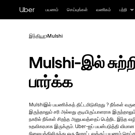
முதன்மைப்
பக்கத்திற்குச்
Uber
பயணம்
செய்யுங்கள்
வணிகம்
பற்றி
செல்லவும்
இந்தியா
>
Mulshi
Mulshi-இல் சுற்றி
பார்க்க
Mulshiஇல் பயணிக்கத் திட்டமிடுகிறது ? நீங்கள் வ
இருந்தாலும் சரி அல்லது குடியிருப்பாளராக இருந்தாலும
நகரில் நீங்கள் சிறந்த அனுபவத்தைப் பெற்றிட இந்த வழி
உதவிகரமாக இருக்கும். Uber-ஐப் பயன்படுத்தி விமான
நிலையத்திலிருந்து ஒரு ஹோட்டலுக்குப் பயணம் செய்