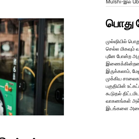
Mulshi-இல் Ub
பொது 
முல்ஷியில் பொதுப
செல்ல மிகவும் 
புனே போன்ற அரு
இணைக்கின்றன 
இருக்கலாம், மே
முக்கிய சாலைக
பகுதியின் உட்க
கூடுதல் திட்டம
வாகனங்கள் அல்
இடங்களை அடைய