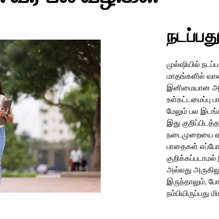
நடப்பத
முல்ஷியில் நடப்
மாதங்களில் வா
இனிமையான அனுபவ
உள்கட்டமைப்பு 
மேலும் பல இடங்
இது குறிப்பிடத
நடைமுறையை ஏற்பட
பாதைகள் எப்போத
குறிக்கப்படாமல
அல்லது அருகிலு
இருந்தாலும், 
நம்பியிருப்பது 