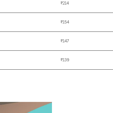
₹214
₹154
₹147
₹139