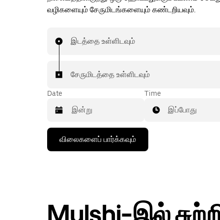
வழிகளையும் சேருமிடங்களையும் கண்டறியவும்.
இடத்தை உள்ளிடவும்
சேருமிடத்தை உள்ளிடவும்
Date
Time
இப்போது
கீழ்நோக்கிய
விலைகளைப் பார்க்கவும்
அம்புக்குறியை
அழுத்தி
நாட்காட்டியைத்
தொடர்புகொள்ளவும்,
தேதியைத்
தேர்ந்தெடுக்கவும்.
நாட்காட்டியை
Mulshi-இல் சுற்
மூட
எஸ்கேப்