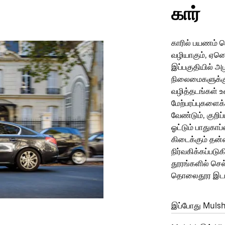
கார்
காரில் பயணம் 
வழியாகும், ஏன
இப்பகுதியில் அ
நிலைமைகளுக்கு
வழித்தடங்கள் உ
மேற்பரப்புகளைக
வேண்டும், குற
ஓட்டும் பாதுகாப
கிடைக்கும் தன்
நிர்வகிக்கப்படு
தூரங்களில் செல
தொலைதூர இடங்
இப்போது Muls