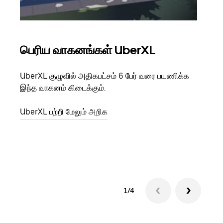
பெரிய வாகனங்கள் UberXL
கு
UberXL குழுவில் அதிகபட்சம் 6 பேர் வரை பயணிக்க
நீங்க
இந்த வாகனம் கிடைக்கும்.
உங்க
ஒவ்வ
UberXL பற்றி மேலும் அறிக
இறக்
குழு
1/4