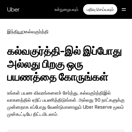
முதன்மைப்
பக்கத்திற்குச்
Uber
உள்நுழையவும்
பதிவு செய்யவும்
செல்லவும்
இந்தியா
>
கல்வகுர்த்தி
கல்வகுர்த்தி-இல் இப்போது
அல்லது பிறகு ஒரு
பயணத்தை கோருங்கள்
உங்கள் பயண விவரங்களைச் சேர்த்து, கல்வகுர்த்திஇல்
வாகனத்தில் ஏறிப் பயணித்திடுங்கள். அல்லது 90 நாட்களுக்கு
முன்னதாக எப்போது வேண்டுமானாலும் Uber Reserve மூலம்
முன்கூட்டியே திட்டமிடலாம்.