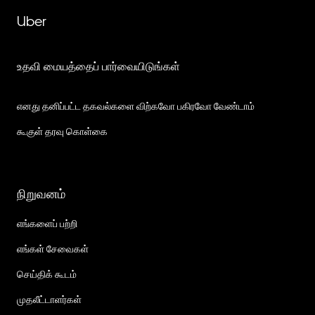
Uber
உதவி மையத்தைப் பார்வையிடுங்கள்
எனது தனிப்பட்ட தகவல்களை விற்கவோ பகிரவோ வேண்டாம்
கூகுள் தரவு கொள்கை
நிறுவனம்
எங்களைப் பற்றி
எங்கள் சேவைகள்
செய்திக் கூடம்
முதலீட்டாளர்கள்