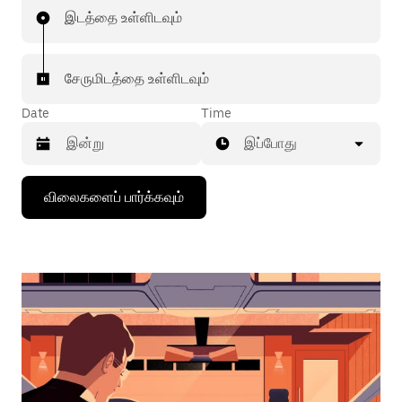
இடத்தை உள்ளிடவும்
சேருமிடத்தை உள்ளிடவும்
Date
Time
இப்போது
கீழ்நோக்கிய
விலைகளைப் பார்க்கவும்
அம்புக்குறியை
அழுத்தி
நாட்காட்டியைத்
தொடர்புகொள்ளவும்,
தேதியைத்
தேர்ந்தெடுக்கவும்.
நாட்காட்டியை
மூட
எஸ்கேப்
பொத்தான்
அழுத்தவும்.