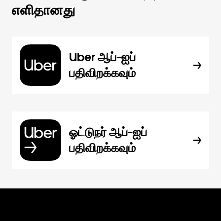
எளிதானது
Uber ஆப்-ஐப்
பதிவிறக்கவும்
ஓட்டுநர் ஆப்-ஐப்
பதிவிறக்கவும்