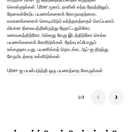
கொள்ளுங்கள். Uber மூலம், நாளின் எந்த நேரத்திலும்,
பய
தேவைக்கேற்ப பயணங்களைக் கோருவதற்காக,
அர
வாகனங்களைக் கொடியிடும் வர்த்தகத்தைச் செய்யலாம்.
Ub
விமான நிலையத்திலிருந்து ஹோட்டலுக்கோ,
பக
உணவகத்திற்கோ அல்லது வேறு இடத்திற்கோ செல்ல
அல
பயணங்களைக் கோரிடுங்கள். தேர்வு எப்போதும்
Ub
உங்களுடையது. பயணிக்கத் தொடங்க, ஆப்-ஐ திறந்து
ஐப
சேருமிடத்தை உள்ளிடுங்கள்.
Ub
Uber-ஐ பயன்படுத்தி ஒரு பயணத்தை கோருங்கள்
1/3