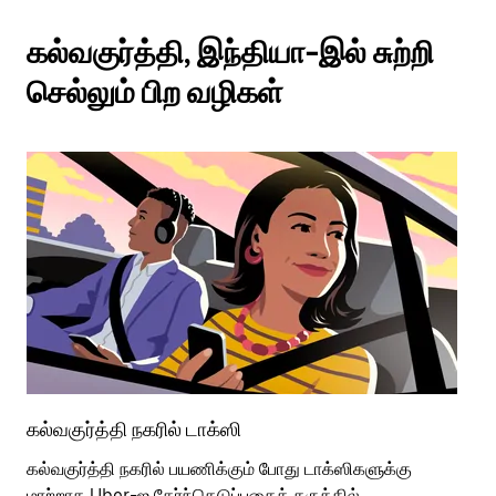
கல்வகுர்த்தி, இந்தியா-இல் சுற்றி
செல்லும் பிற வழிகள்
கல்வகுர்த்தி நகரில் டாக்ஸி
கல
கல்வகுர்த்தி நகரில் பயணிக்கும் போது டாக்ஸிகளுக்கு
பொ
மாற்றாக Uber-ஐ தேர்ந்தெடுப்பதைக் கருத்தில்
வி