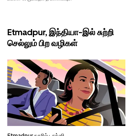
Etmadpur, இந்தியா-இல் சுற்றி
செல்லும் பிற வழிகள்
Etmadpur நகரில் டாக்ஸி
Et