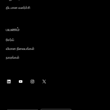
திடமான வளர்ச்சி
பயணம்
ரிசர்வ்
விமான நிலையங்கள்
நகரங்கள்