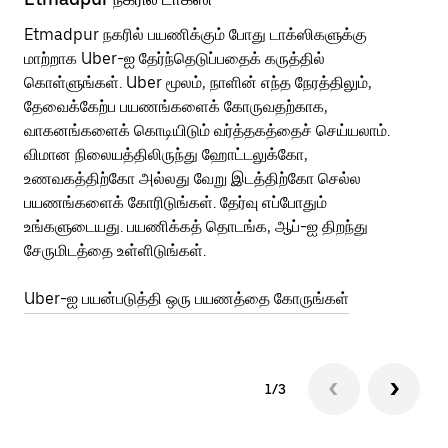
Etmadpur நகரில் பயணிக்கும் போது டாக்ஸிகளுக்கு
பொ
மாற்றாக Uber-ஐ தேர்ந்தெடுப்பதைக் கருத்தில்
வி
கொள்ளுங்கள். Uber மூலம், நாளின் எந்த நேரத்திலும்,
பய
தேவைக்கேற்ப பயணங்களைக் கோருவதற்காக,
அர
வாகனங்களைக் கொடியிடும் வர்த்தகத்தைச் செய்யலாம்.
Ub
விமான நிலையத்திலிருந்து ஹோட்டலுக்கோ,
பக
உணவகத்திற்கோ அல்லது வேறு இடத்திற்கோ செல்ல
அல
பயணங்களைக் கோரிடுங்கள். தேர்வு எப்போதும்
Ub
உங்களுடையது. பயணிக்கத் தொடங்க, ஆப்-ஐ திறந்து
ஐப
சேருமிடத்தை உள்ளிடுங்கள்.
Ub
Uber-ஐ பயன்படுத்தி ஒரு பயணத்தை கோருங்கள்
1/3