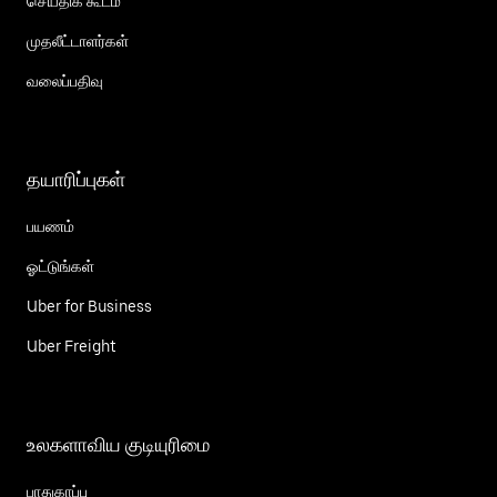
செய்திக் கூடம்
முதலீட்டாளர்கள்
வலைப்பதிவு
தயாரிப்புகள்
பயணம்
ஓட்டுங்கள்
Uber for Business
Uber Freight
உலகளாவிய குடியுரிமை
பாதுகாப்பு