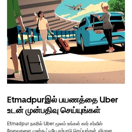
Etmadpurஇல் பயணத்தை Uber
உடன் முன்பதிவு செய்யுங்கள்
Etmadpur நகரில் Uber மூலம் உங்கள் கார் சர்வீஸ்
சேவைகளை முன்கூட்டியே ஏற்பாடு செய்யுங்கள். விமான