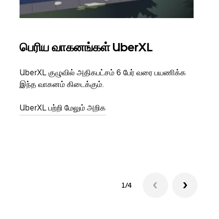
பெரிய வாகனங்கள் UberXL
கு
UberXL குழுவில் அதிகபட்சம் 6 பேர் வரை பயணிக்க
நீங்க
இந்த வாகனம் கிடைக்கும்.
உங்க
ஒவ்வ
UberXL பற்றி மேலும் அறிக
இறக்
குழு
1/4