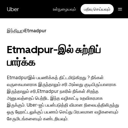
முதன்மைப்
பக்கத்திற்குச்
Uber
உள்நுழையவும்
பதிவு செய்யவும்
செல்லவும்
இந்தியா
>
Etmadpur
Etmadpur-இல் சுற்றிப்
பார்க்க
Etmadpurஇல் பயணிக்கத் திட்டமிடுகிறது ? நீங்கள்
வருகையாளராக இருந்தாலும் சரி அல்லது குடியிருப்பாளராக
இருந்தாலும் சரி,Etmadpur நகரில் நீங்கள் சிறந்த
அனுபவத்தைப் பெற்றிட இந்த வழிகாட்டி உதவிகரமாக
இருக்கும். Uber-ஐப் பயன்படுத்தி விமான நிலையத்திலிருந்து
ஒரு ஹோட்டலுக்குப் பயணம் செய்து பிரபலமான வழிகளையும்
சேருமிடங்களையும் கண்டறியவும்.