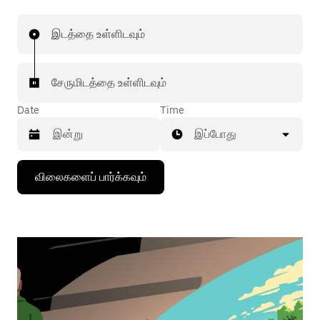
இடத்தை உள்ளிடவும்
சேருமிடத்தை உள்ளிடவும்
Date
Time
இப்போது
கீழ்நோக்கிய
விலைகளைப் பார்க்கவும்
அம்புக்குறியை
அழுத்தி
நாட்காட்டியைத்
தொடர்புகொள்ளவும்,
தேதியைத்
தேர்ந்தெடுக்கவும்.
நாட்காட்டியை
மூட
எஸ்கேப்
பொத்தான்
அழுத்தவும்.