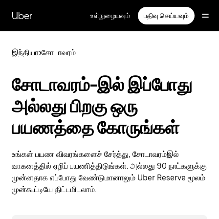
முதன்மைப்
பக்கத்திற்குச்
Uber
உள்நுழையவும்
பதிவு செய்யவும்
செல்லவும்
இந்தியா
>
சோடாவரம்
சோடாவரம்-இல் இப்போது
அல்லது பிறகு ஒரு
பயணத்தை கோருங்கள்
உங்கள் பயண விவரங்களைச் சேர்த்து, சோடாவரம்இல்
வாகனத்தில் ஏறிப் பயணித்திடுங்கள். அல்லது 90 நாட்களுக்கு
முன்னதாக எப்போது வேண்டுமானாலும் Uber Reserve மூலம்
முன்கூட்டியே திட்டமிடலாம்.