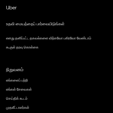
Uber
உதவி மையத்தைப் பார்வையிடுங்கள்
எனது தனிப்பட்ட தகவல்களை விற்கவோ பகிரவோ வேண்டாம்
கூகுள் தரவு கொள்கை
நிறுவனம்
எங்களைப் பற்றி
எங்கள் சேவைகள்
செய்திக் கூடம்
முதலீட்டாளர்கள்