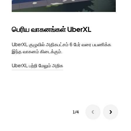
பெரிய வாகனங்கள் UberXL
கு
UberXL குழுவில் அதிகபட்சம் 6 பேர் வரை பயணிக்க
நீங்க
இந்த வாகனம் கிடைக்கும்.
உங்க
ஒவ்வ
UberXL பற்றி மேலும் அறிக
இறக்
குழு
1/4