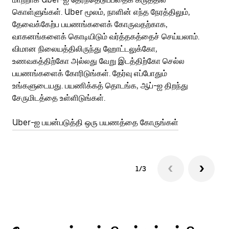
கொள்ளுங்கள். Uber மூலம், நாளின் எந்த நேரத்திலும்,
பய
தேவைக்கேற்ப பயணங்களைக் கோருவதற்காக,
அர
வாகனங்களைக் கொடியிடும் வர்த்தகத்தைச் செய்யலாம்.
Ub
விமான நிலையத்திலிருந்து ஹோட்டலுக்கோ,
பக
உணவகத்திற்கோ அல்லது வேறு இடத்திற்கோ செல்ல
அல
பயணங்களைக் கோரிடுங்கள். தேர்வு எப்போதும்
இன
உங்களுடையது. பயணிக்கத் தொடங்க, ஆப்-ஐ திறந்து
சேருமிடத்தை உள்ளிடுங்கள்.
Ub
Uber-ஐ பயன்படுத்தி ஒரு பயணத்தை கோருங்கள்
1/3