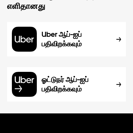
எளிதானது
Uber ஆப்-ஐப்
பதிவிறக்கவும்
ஓட்டுநர் ஆப்-ஐப்
பதிவிறக்கவும்