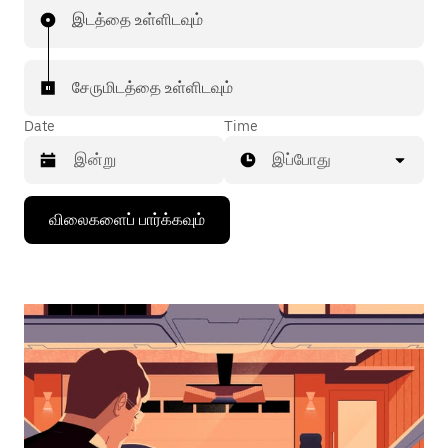
இடத்தை உள்ளிடவும்
சேருமிடத்தை உள்ளிடவும்
Date
Time
இப்போது
கீழ்நோக்கிய
விலைகளைப் பார்க்கவும்
அம்புக்குறியை
அழுத்தி
நாட்காட்டியைத்
தொடர்புகொள்ளவும்,
தேதியைத்
தேர்ந்தெடுக்கவும்.
நாட்காட்டியை
மூட
எஸ்கேப்
பொத்தான்
அழுத்தவும்.