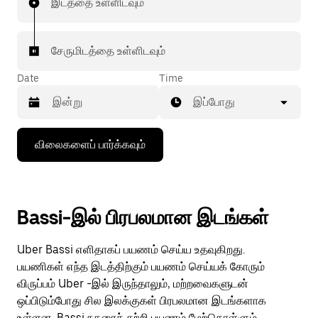
இடத்தை உள்ளிடவும்
சேருமிடத்தை உள்ளிடவும்
Date
Time
இப்போது
கீழ்நோக்கிய
விலைகளைப் பார்க்கவும்
அம்புக்குறியை
அழுத்தி
நாட்காட்டியைத்
தொடர்புகொள்ளவும்,
தேதியைத்
Bassi-இல் பிரபலமான இடங்கள்
தேர்ந்தெடுக்கவும்.
நாட்காட்டியை
மூட
Uber Bassi எளிதாகப் பயணம் செய்ய உதவுகிறது.
எஸ்கேப்
பொத்தான்
பயணிகள் எந்த இடத்திற்கும் பயணம் செய்யக் கோரும்
அழுத்தவும்.
விருப்பம் Uber -இல் இருந்தாலும், மற்றவைகளுடன்
ஒப்பிடும்போது சில இலக்குகள் பிரபலமான இடங்களாக
உள்ளன. Bassi நகரைச் சுற்றி பயணம் மேற்கொள்ளும்