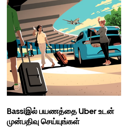
Bassiஇல் பயணத்தை Uber உடன்
முன்பதிவு செய்யுங்கள்