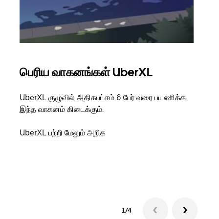
பெரிய வாகனங்கள் UberXL
கு
UberXL குழுவில் அதிகபட்சம் 6 பேர் வரை பயணிக்க
நீங்க
இந்த வாகனம் கிடைக்கும்.
உங்க
ஒவ்வ
UberXL பற்றி மேலும் அறிக
இறக்
குழு
1/4