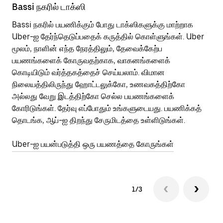
Bassi நகரில் டாக்ஸி
Ba
Bassi நகரில் பயணிக்கும் போது டாக்ஸிகளுக்கு மாற்றாக
பொ
Uber-ஐ தேர்ந்தெடுப்பதைக் கருத்தில் கொள்ளுங்கள். Uber
வி
மூலம், நாளின் எந்த நேரத்திலும், தேவைக்கேற்ப
பய
பயணங்களைக் கோருவதற்காக, வாகனங்களைக்
அர
கொடியிடும் வர்த்தகத்தைச் செய்யலாம். விமான
Ub
நிலையத்திலிருந்து ஹோட்டலுக்கோ, உணவகத்திற்கோ
பக
அல்லது வேறு இடத்திற்கோ செல்ல பயணங்களைக்
அல
கோரிடுங்கள். தேர்வு எப்போதும் உங்களுடையது. பயணிக்கத்
பய
தொடங்க, ஆப்-ஐ திறந்து சேருமிடத்தை உள்ளிடுங்கள்.
Ub
Uber-ஐ பயன்படுத்தி ஒரு பயணத்தை கோருங்கள்
1/3