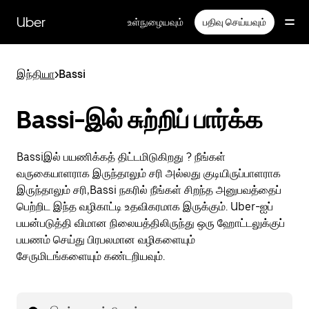
முதன்மைப்
பக்கத்திற்குச்
Uber
உள்நுழையவும்
பதிவு செய்யவும்
செல்லவும்
இந்தியா
>
Bassi
Bassi-இல் சுற்றிப் பார்க்க
Bassiஇல் பயணிக்கத் திட்டமிடுகிறது ? நீங்கள்
வருகையாளராக இருந்தாலும் சரி அல்லது குடியிருப்பாளராக
இருந்தாலும் சரி,Bassi நகரில் நீங்கள் சிறந்த அனுபவத்தைப்
பெற்றிட இந்த வழிகாட்டி உதவிகரமாக இருக்கும். Uber-ஐப்
பயன்படுத்தி விமான நிலையத்திலிருந்து ஒரு ஹோட்டலுக்குப்
பயணம் செய்து பிரபலமான வழிகளையும்
சேருமிடங்களையும் கண்டறியவும்.