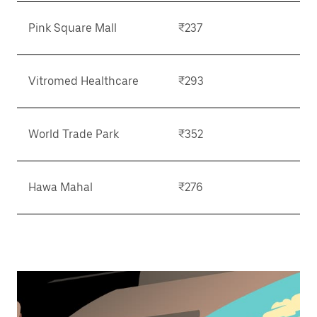
Pink Square Mall
₹237
Vitromed Healthcare
₹293
World Trade Park
₹352
Hawa Mahal
₹276