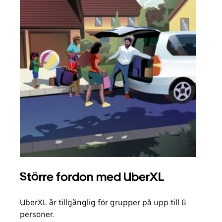
Större fordon med UberXL
Gr
UberXL är tillgänglig för grupper på upp till 6
När d
personer.
din 