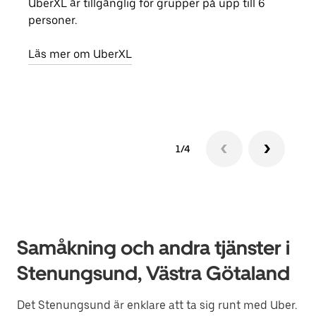
UberXL är tillgänglig för grupper på upp till 6
När d
personer.
din 
egen
Läs mer om UberXL
Läs 
1/4
Samåkning och andra tjänster i
Stenungsund, Västra Götaland
Det Stenungsund är enklare att ta sig runt med Uber.