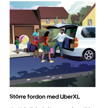
Större fordon med UberXL
Gr