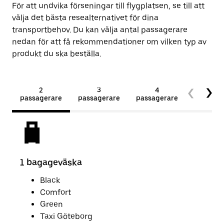
För att undvika förseningar till flygplatsen, se till att
välja det bästa resealternativet för dina
transportbehov. Du kan välja antal passagerare
nedan för att få rekommendationer om vilken typ av
produkt du ska beställa.
2
3
4
5+
passagerare
passagerare
passagerare
passage
1 bagageväska
2 b
Black
Comfort
Green
Taxi Göteborg