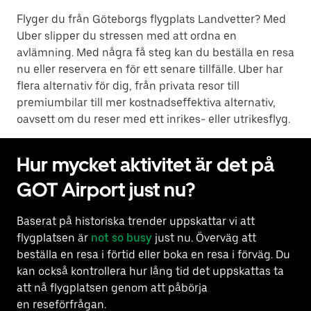
Flyger du från Göteborgs flygplats Landvetter? Med
Uber slipper du stressen med att ordna en
avlämning. Med några få steg kan du beställa en resa
nu eller reservera en för ett senare tillfälle. Uber har
flera alternativ för dig, från privata resor till
premiumbilar till mer kostnadseffektiva alternativ,
oavsett om du reser med ett inrikes- eller utrikesflyg.
Hur mycket aktivitet är det på
GOT Airport just nu?
Baserat på historiska trender uppskattar vi att
flygplatsen är
not so busy
just nu. Överväg att
beställa en resa i förtid eller boka en resa i förväg. Du
kan också kontrollera hur lång tid det uppskattas ta
att nå flygplatsen genom att påbörja
en reseförfrågan.