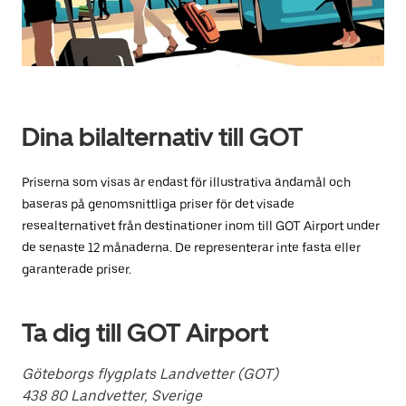
på
ESC-
knappen
för
att
stänga
kalendern.
Dina bilalternativ till GOT
Priserna som visas är endast för illustrativa ändamål och
baseras på genomsnittliga priser för det visade
resealternativet från destinationer inom till GOT Airport under
de senaste 12 månaderna. De representerar inte fasta eller
garanterade priser.
Ta dig till GOT Airport
Göteborgs flygplats Landvetter (GOT)
438 80 Landvetter, Sverige