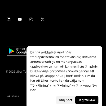
Denna webbplats använder
tredjepartscookies för att visa dig relevanta
annonser och ge en mer anpassad
upplevelser genom att komma ihåg din plats.
Du kan välja bort dessa cookies genom att
©
2026
Uber Technologies Inc.
klicka på knappen ”Välj bort” nedan. Om du
har ett Uber-konto kan du välja bort
”försäljning” eller ”delning” av dina uppgifter
här
.
Sekretess
Tillgänglighet
Villkor
Välj bort
Jag förstår