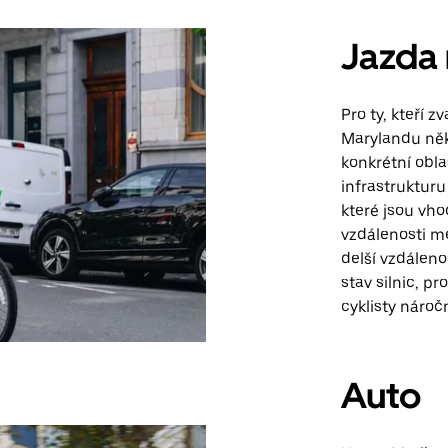
Jazda 
Pro ty, kteří z
Marylandu něko
konkrétní obla
infrastrukturu 
které jsou vho
vzdálenosti me
delší vzdálenos
stav silnic, p
cyklisty náročn
Auto