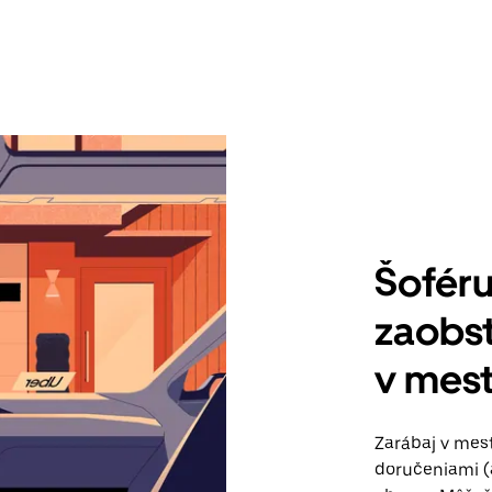
Šoféru
zaobst
v mes
Zarábaj v mes
doručeniami (a