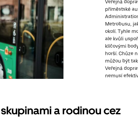
Veřejná dopra
příměstské au
Administratio
Metrobusu, jako
okolí. Tyhle m
ale kvůli usp
klíčovými bod
horší. Chůze 
můžou být tak
Veřejná dopra
nemusí efekti
 skupinami a rodinou cez