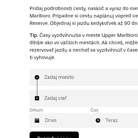
Pridaj podrobnosti cesty, naskoč a vyraz do m
Marlboro. Prípadne si cestu naplánuj vopred c
Reserve. Objednaj si jazdu kedykoľvek až 90 dn
Tip:
Časy vyzdvihnutia v meste Upper Marlbor
dlhšie ako vo väčších mestách. Ak chceš, môže
rezervovať jazdu a nechať sa vyzdvihnúť v čase,
ti vyhovuje.
Zadaj miesto
Zadaj cieľ
Dátum
Čas
Teraz
Stlačením