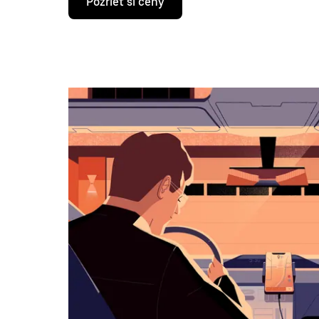
Pozrieť si ceny
šípky
nadol
prechádzaj
kalendárom
a
vyber
dátum.
Kalendár
zatvoríš
stlačením
klávesu
Esc.