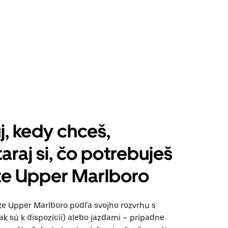
j, kedy chceš,
araj si, čo potrebuješ
te Upper Marlboro
te Upper Marlboro podľa svojho rozvrhu s
k sú k dispozícii) alebo jazdami – prípadne