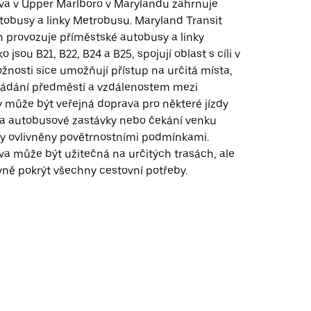
va v Upper Marlboro v Marylandu zahrnuje
tobusy a linky Metrobusu. Maryland Transit
n provozuje příměstské autobusy a linky
 jsou B21, B22, B24 a B25, spojují oblast s cíli v
ožnosti sice umožňují přístup na určitá místa,
ořádání předměstí a vzdálenostem mezi
y může být veřejná doprava pro některé jízdy
na autobusové zastávky nebo čekání venku
y ovlivněny povětrnostními podmínkami.
va může být užitečná na určitých trasách, ale
vně pokrýt všechny cestovní potřeby.