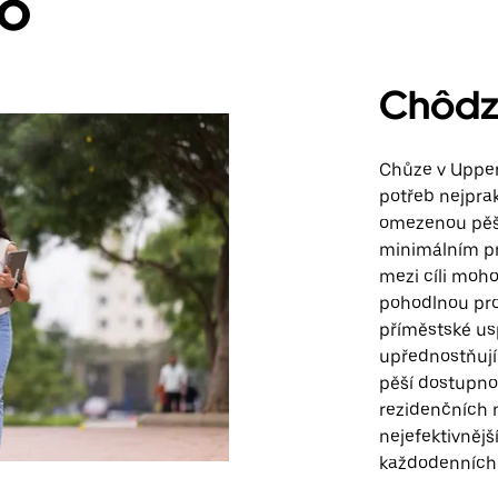
ro
Chôdz
Chůze v Upper
potřeb nejpra
omezenou pěší
minimálním pr
mezi cíli moh
pohodlnou pro
příměstské uspo
upřednostňují
pěší dostupno
rezidenčních 
nejefektivněj
každodenních 