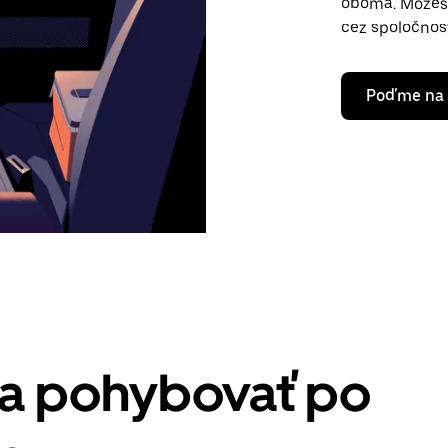
oboma. Môžeš 
cez spoločnos
Poďme na 
sa pohybovať po