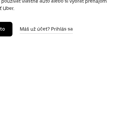
používať vlastné auto alebo si vybrať prenájom
ť Uber.
to
Máš už účet? Prihlás sa