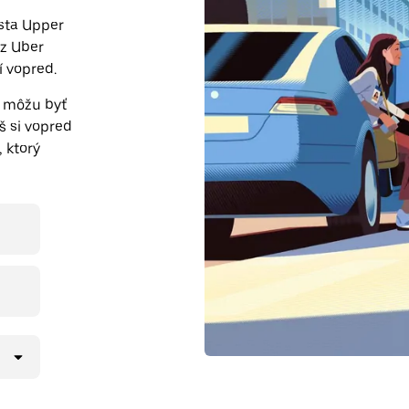
esta Upper
ez Uber
í vopred.
o môžu byť
š si vopred
 ktorý