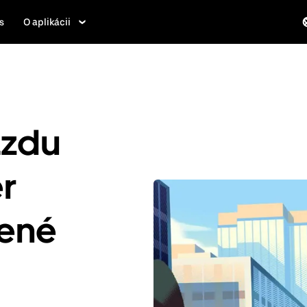
s
O aplikácii
azdu
r
jené