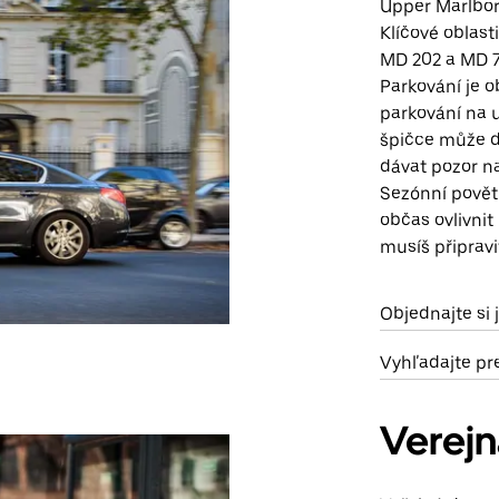
Upper Marlbor
Klíčové oblasti
MD 202 a MD 7
Parkování je o
parkování na 
špičce může d
dávat pozor n
Sezónní povět
občas ovlivnit
musíš připravi
Objednajte si 
Vyhľadajte pr
Verej