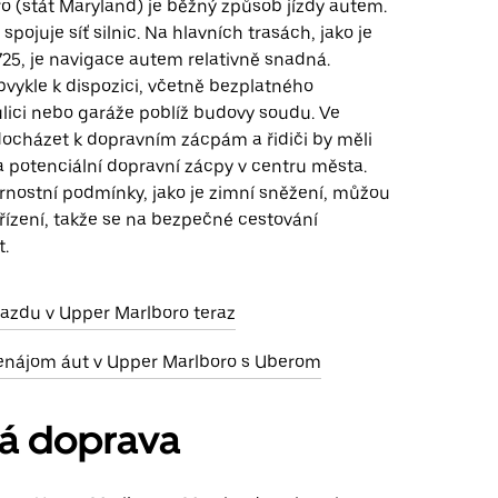
o (stát Maryland) je běžný způsob jízdy autem.
 spojuje síť silnic. Na hlavních trasách, jako je
25, je navigace autem relativně snadná.
bvykle k dispozici, včetně bezplatného
ulici nebo garáže poblíž budovy soudu. Ve
ocházet k dopravním zácpám a řidiči by měli
a potenciální dopravní zácpy v centru města.
rnostní podmínky, jako je zimní sněžení, můžou
 řízení, takže se na bezpečné cestování
t.
jazdu v Upper Marlboro teraz
enájom áut v Upper Marlboro s Uberom
ná doprava