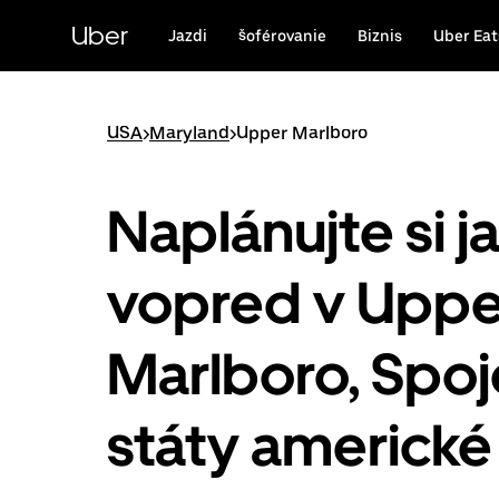
Preskočiť
na
Uber
Jazdi
šoférovanie
Biznis
Uber Eat
hlavný
obsah
USA
>
Maryland
>
Upper Marlboro
Naplánujte si j
vopred v Uppe
Marlboro, Spo
státy americké