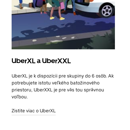
UberXL a UberXXL
Sku
UberXL je k dispozícii pre skupiny do 6 osôb. Ak
Keď 
potrebujete istotu veľkého batožinového
skup
priestoru, UberXXL je pre vás tou správnou
mies
voľbou.
Zist
Zistite viac o UberXL