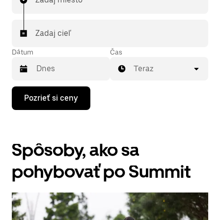
Zadaj cieľ
Dátum
Čas
Teraz
Stlačením
Pozrieť si ceny
šípky
nadol
prechádzaj
kalendárom
a
Spôsoby, ako sa
vyber
dátum.
Kalendár
pohybovať po Summit
zatvoríš
stlačením
klávesu
Esc.