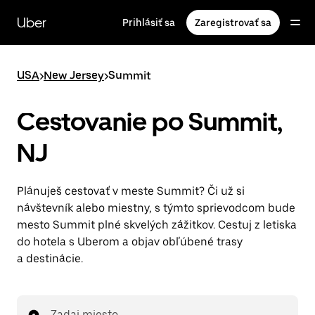
Preskočiť
na
Uber
Prihlásiť sa
Zaregistrovať sa
hlavný
obsah
USA
>
New Jersey
>
Summit
Cestovanie po Summit,
NJ
Plánuješ cestovať v meste Summit? Či už si
návštevník alebo miestny, s týmto sprievodcom bude
mesto Summit plné skvelých zážitkov. Cestuj z letiska
do hotela s Uberom a objav obľúbené trasy
a destinácie.
Zadaj miesto