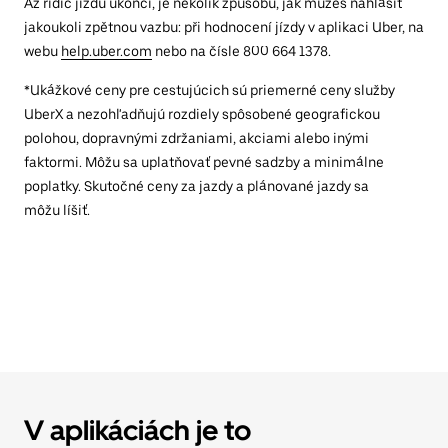
Až řidič jízdu ukončí, je několik způsobů, jak můžeš nahlásit
jakoukoli zpětnou vazbu: při hodnocení jízdy v aplikaci Uber, na
webu
help.uber.com
nebo na čísle 800 664 1378.
*Ukážkové ceny pre cestujúcich sú priemerné ceny služby
UberX a nezohľadňujú rozdiely spôsobené geografickou
polohou, dopravnými zdržaniami, akciami alebo inými
faktormi. Môžu sa uplatňovať pevné sadzby a minimálne
poplatky. Skutočné ceny za jazdy a plánované jazdy sa
môžu líšiť.
V aplikáciách je to