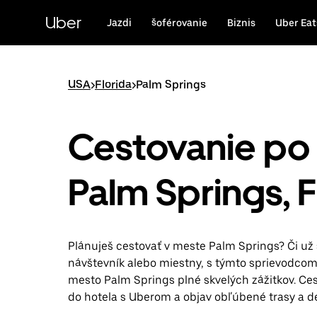
Preskočiť
na
Uber
Jazdi
šoférovanie
Biznis
Uber Eat
hlavný
obsah
USA
>
Florida
>
Palm Springs
Cestovanie po
Palm Springs, 
Plánuješ cestovať v meste Palm Springs? Či už 
návštevník alebo miestny, s týmto sprievodco
mesto Palm Springs plné skvelých zážitkov. Cest
do hotela s Uberom a objav obľúbené trasy a de