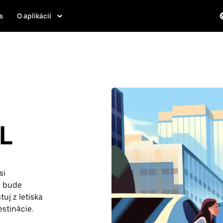
s
O aplikácii
FL
si
m bude
uj z letiska
stinácie.