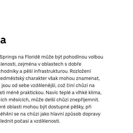
a
Springs na Floridě může být pohodlnou volbou
álenosti, zejména v oblastech s dobře
hodníky a pěší infrastrukturou. Rozložení
í předměstský charakter však mohou znamenat,
e jsou od sebe vzdálenější, což činí chůzi na
sti méně praktickou. Navíc teplé a vlhké klima,
ích měsících, může delší chůzi znepříjemnit.
eré oblasti mohou být dostupné pěšky, při
léhání se na chůzi jako hlavní způsob dopravy
hlednit počasí a vzdálenosti.