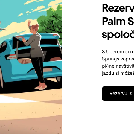
Rezerv
Palm S
spolo
S Uberom si 
Springs vopred
pláne navštívi
jazdu si môže
Rezervuj si