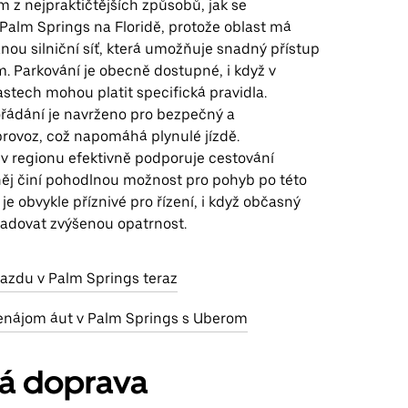
ím z nejpraktičtějších způsobů, jak se
Palm Springs na Floridě, protože oblast má
ou silniční síť, která umožňuje snadný přístup
. Parkování je obecně dostupné, i když v
stech mohou platit specifická pravidla.
řádání je navrženo pro bezpečný a
provoz, což napomáhá plynulé jízdě.
 v regionu efektivně podporuje cestování
něj činí pohodlnou možnost pro pohyb po této
 je obvykle příznivé pro řízení, i když občasný
adovat zvýšenou opatrnost.
jazdu v Palm Springs teraz
enájom áut v Palm Springs s Uberom
ná doprava