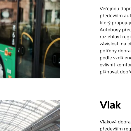
Veřejnou dopra
především aut
který propojuj
Autobusy před
rozlehlost re
závislosti na 
potřeby doprav
podle vzdáleno
ovlivnit komfo
plánovat dopře
Vlak
Vlaková doprav
především regi