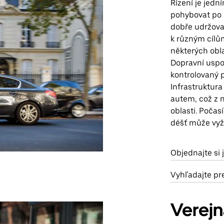
Řízení je jedn
pohybovat po 
dobře udržovan
k různým cílům
některých obla
Dopravní uspo
kontrolovaný 
Infrastruktura
autem, což z 
oblasti. Počasí
déšť může vyž
Objednajte si 
Vyhľadajte pr
Verej