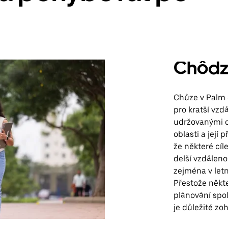
Chôdz
Chůze v Palm 
pro kratší vzd
udržovanými c
oblasti a jej
že některé cíl
delší vzdáleno
zejména v letn
Přestože někt
plánování spo
je důležité zo