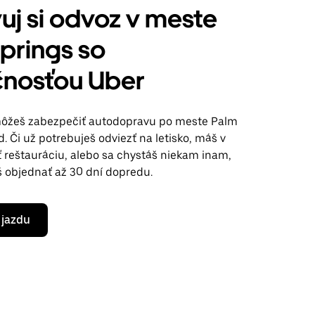
uj si odvoz v meste
prings so
čnosťou Uber
môžeš zabezpečiť autodopravu po meste Palm
. Či už potrebuješ odviezť na letisko, máš v
ť reštauráciu, alebo sa chystáš niekam inam,
š objednať až 30 dní dopredu.
 jazdu