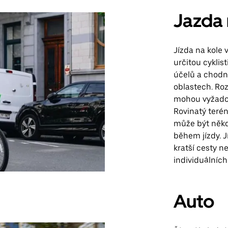
Jazda 
Jízda na kole 
určitou cyklis
účelů a chodn
oblastech. Roz
mohou vyžadov
Rovinatý terén
může být někdy
během jízdy. J
kratší cesty n
individuálních
Auto