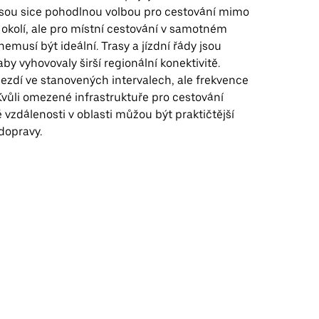
 jsou sice pohodlnou volbou pro cestování mimo
okolí, ale pro místní cestování v samotném
emusí být ideální. Trasy a jízdní řády jsou
aby vyhovovaly širší regionální konektivitě.
jezdí ve stanovených intervalech, ale frekvence
 Kvůli omezené infrastruktuře pro cestování
é vzdálenosti v oblasti můžou být praktičtější
dopravy.