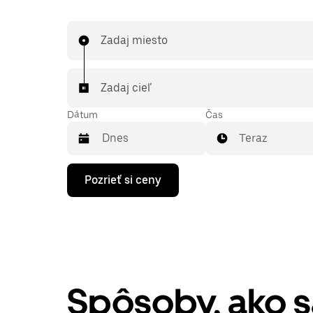
Zadaj miesto
Zadaj cieľ
Dátum
Čas
Teraz
Stlačením
Pozrieť si ceny
šípky
nadol
prechádzaj
kalendárom
a
vyber
dátum.
Kalendár
zatvoríš
Spôsoby, ako 
stlačením
klávesu