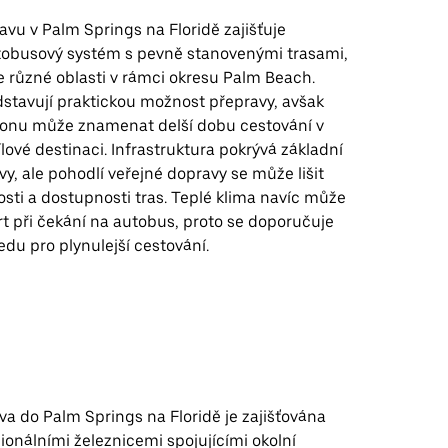
vu v Palm Springs na Floridě zajišťuje
obusový systém s pevně stanovenými trasami,
e různé oblasti v rámci okresu Palm Beach.
stavují praktickou možnost přepravy, avšak
gionu může znamenat delší dobu cestování v
cílové destinaci. Infrastruktura pokrývá základní
y, ale pohodlí veřejné dopravy se může lišit
sti a dostupnosti tras. Teplé klima navíc může
rt při čekání na autobus, proto se doporučuje
du pro plynulejší cestování.
a do Palm Springs na Floridě je zajišťována
onálními železnicemi spojujícími okolní