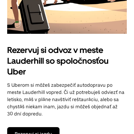
Rezervuj si odvoz v meste
Lauderhill so spoločnosťou
Uber
S Uberom si môžeš zabezpečiť autodopravu po
meste Lauderhill vopred. Či už potrebuješ odviezť na
letisko, máš v pláne navštíviť reštauráciu, alebo sa
chystáš niekam inam, jazdu si môžeš objednať až
30 dní dopredu.