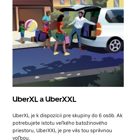
UberXL a UberXXL
Sku
UberXL je k dispozícii pre skupiny do 6 osôb. Ak
Keď 
potrebujete istotu veľkého batožinového
skup
priestoru, UberXXL je pre vás tou správnou
mies
voľbou.