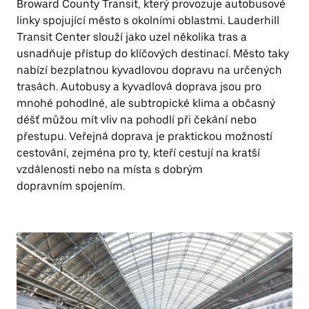
Broward County Transit, který provozuje autobusové
linky spojující město s okolními oblastmi. Lauderhill
Transit Center slouží jako uzel několika tras a
usnadňuje přístup do klíčových destinací. Město taky
nabízí bezplatnou kyvadlovou dopravu na určených
trasách. Autobusy a kyvadlová doprava jsou pro
mnohé pohodlné, ale subtropické klima a občasný
déšť můžou mít vliv na pohodlí při čekání nebo
přestupu. Veřejná doprava je praktickou možností
cestování, zejména pro ty, kteří cestují na kratší
vzdálenosti nebo na místa s dobrým
dopravním spojením.