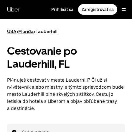
Preskočiť
na
Uber
Prihlásiť sa
Zaregistrovať sa
hlavný
obsah
USA
>
Florida
>
Lauderhill
Cestovanie po
Lauderhill, FL
Plánuješ cestovať v meste Lauderhill? Či už si
návštevník alebo miestny, s týmto sprievodcom bude
mesto Lauderhill plné skvelých zážitkov. Cestuj z
letiska do hotela s Uberom a objav obľúbené trasy
a destinácie.
Zadaj miesto