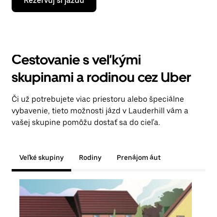
Rezervuj si jazdu
Cestovanie s veľkými
skupinami a rodinou cez Uber
Či už potrebujete viac priestoru alebo špeciálne
vybavenie, tieto možnosti jázd v Lauderhill vám a
vašej skupine pomôžu dostať sa do cieľa.
Veľké skupiny
Rodiny
Prenájom áut