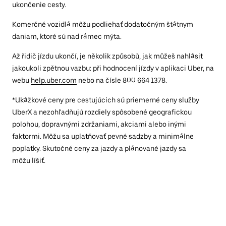
ukončenie cesty.
Komerčné vozidlá môžu podliehať dodatočným štátnym
daniam, ktoré sú nad rámec mýta.
Až řidič jízdu ukončí, je několik způsobů, jak můžeš nahlásit
jakoukoli zpětnou vazbu: při hodnocení jízdy v aplikaci Uber, na
webu
help.uber.com
nebo na čísle 800 664 1378.
*Ukážkové ceny pre cestujúcich sú priemerné ceny služby
UberX a nezohľadňujú rozdiely spôsobené geografickou
polohou, dopravnými zdržaniami, akciami alebo inými
faktormi. Môžu sa uplatňovať pevné sadzby a minimálne
poplatky. Skutočné ceny za jazdy a plánované jazdy sa
môžu líšiť.