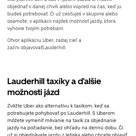
objednať v danej chvíli alebo vopred na čas, keď ju
budeš potrebovať. Či už cestuješ v skupine alebo
osamote, v aplikácii nájdeš možnosť jazdy, ktorá
vyhovie tvojim potrebám.
Otvor aplikáciu Uber, zadaj cieľ a
začni objavovaťLauderhill.
Lauderhill taxíky a ďalšie
možnosti jázd
Zvážte Uber ako alternatívu k taxíkom, keď sa
potrebujete pohybovať po Lauderhill. S Uberom
môžete vymeniť mávanie na taxík za objednanie
jazdy na požiadanie, bez ohľadu na dennú dobu. Či
už si objednávate jazdu z letiska alebo chcete objaviť