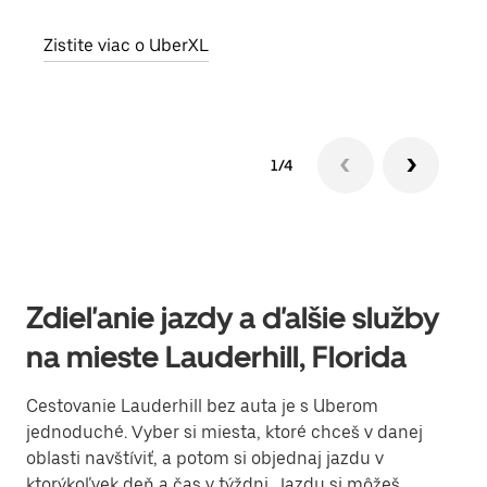
Zist
Zistite viac o UberXL
1/4
Zdieľanie jazdy a ďalšie služby
na mieste Lauderhill, Florida
Cestovanie Lauderhill bez auta je s Uberom
jednoduché. Vyber si miesta, ktoré chceš v danej
oblasti navštíviť, a potom si objednaj jazdu v
ktorýkoľvek deň a čas v týždni. Jazdu si môžeš