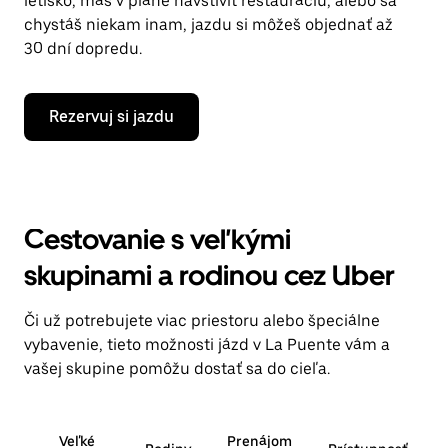
letisko, máš v pláne navštíviť reštauráciu, alebo sa
chystáš niekam inam, jazdu si môžeš objednať až
30 dní dopredu.
Rezervuj si jazdu
Cestovanie s veľkými
skupinami a rodinou cez Uber
Či už potrebujete viac priestoru alebo špeciálne
vybavenie, tieto možnosti jázd v La Puente vám a
vašej skupine pomôžu dostať sa do cieľa.
Veľké
Prenájom