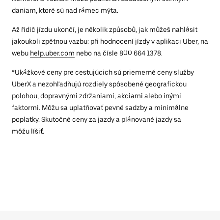
daniam, ktoré sú nad rámec mýta.
Až řidič jízdu ukončí, je několik způsobů, jak můžeš nahlásit
jakoukoli zpětnou vazbu: při hodnocení jízdy v aplikaci Uber, na
webu
help.uber.com
nebo na čísle 800 664 1378.
*Ukážkové ceny pre cestujúcich sú priemerné ceny služby
UberX a nezohľadňujú rozdiely spôsobené geografickou
polohou, dopravnými zdržaniami, akciami alebo inými
faktormi. Môžu sa uplatňovať pevné sadzby a minimálne
poplatky. Skutočné ceny za jazdy a plánované jazdy sa
môžu líšiť.