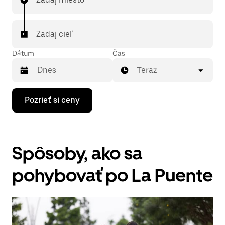
Zadaj cieľ
Dátum
Čas
Teraz
Stlačením
Pozrieť si ceny
šípky
nadol
prechádzaj
kalendárom
a
Spôsoby, ako sa
vyber
dátum.
Kalendár
pohybovať po La Puente
zatvoríš
stlačením
klávesu
Esc.