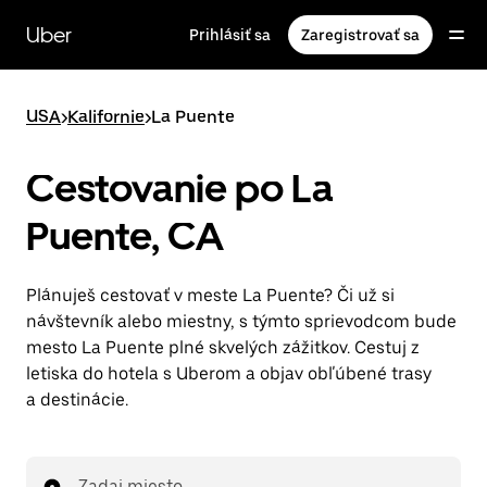
Preskočiť
na
Uber
Prihlásiť sa
Zaregistrovať sa
hlavný
obsah
USA
>
Kalifornie
>
La Puente
Cestovanie po La
Puente, CA
Plánuješ cestovať v meste La Puente? Či už si
návštevník alebo miestny, s týmto sprievodcom bude
mesto La Puente plné skvelých zážitkov. Cestuj z
letiska do hotela s Uberom a objav obľúbené trasy
a destinácie.
Zadaj miesto