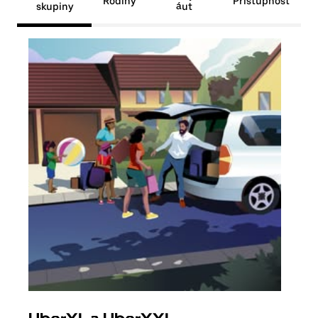
Rodiny
Prístupnosť
skupiny
áut