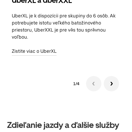
UberXL a UberXXL
Sku
UberXL je k dispozícii pre skupiny do 6 osôb. Ak
Keď 
potrebujete istotu veľkého batožinového
skup
priestoru, UberXXL je pre vás tou správnou
mies
voľbou.
Zist
Zistite viac o UberXL
1/4
Zdieľanie jazdy a ďalšie služby