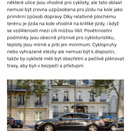
některé ulice jsou vhodné pro cyklisty, ale tato oblast
nemusí být zrovna uzpůsobena pro jízdu na kole jako
primární způsob dopravy. Díky relativně plochému
terénu je jízda na kole vhodná na krátké jízdy, i když
se vzdálenosti mezi cíli můžou lišit. Povětrnostní
podmínky jsou obecně příznivé pro cykloturistiku,
teploty jsou mírné a prší jen minimum. Cyklopruhy
nebo vyhrazené stezky ale nemusí být k dispozici,
takže by cyklisté měli být obezřetní a pečlivě plánovat
trasy, aby byli v bezpečí a přístupní.