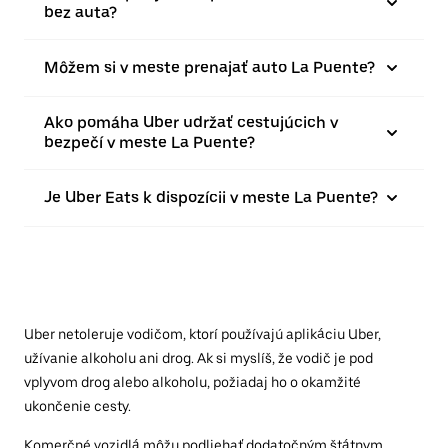
bez auta?
Môžem si v meste prenajať auto La Puente?
Ako pomáha Uber udržať cestujúcich v
bezpečí v meste La Puente?
Je Uber Eats k dispozícii v meste La Puente?
Uber netoleruje vodičom, ktorí používajú aplikáciu Uber,
užívanie alkoholu ani drog. Ak si myslíš, že vodič je pod
vplyvom drog alebo alkoholu, požiadaj ho o okamžité
ukončenie cesty.
Komerčné vozidlá môžu podliehať dodatočným štátnym